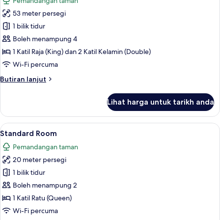
Pemandangan taman
Garden
untuk
Area
53 meter persegi
Family
1 bilik tidur
Suite,
Berbilang
Boleh menampung 4
Katil,
1 Katil Raja (King) dan 2 Katil Kelamin (Double)
Private
Wi-Fi percuma
Bathroom,
Butiran
Butiran lanjut
Garden
selanjutnya
Area
untuk
Lihat harga untuk tarikh anda
Family
Suite,
Berbilang
Lihat
Standard Room | Teres/patio
1
Katil,
Standard Room
semua
Private
Pemandangan taman
Bathroom,
foto
Garden
20 meter persegi
untuk
Area
Standard
1 bilik tidur
Room
Boleh menampung 2
1 Katil Ratu (Queen)
Wi-Fi percuma