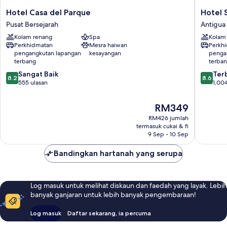
Hotel
Hotel
Hotel Casa del Parque
Hotel 
Casa
Soleil
Pusat Bersejarah
Antigua
del
La
Kolam renang
Spa
Kolam
Parque
Antigua
Perkhidmatan
Mesra haiwan
Perkh
Pusat
Antigua
pengangkutan lapangan
kesayangan
penga
Bersejarah
Guatema
terbang
terba
8.2
8.6
Sangat Baik
Ter
8.2
8.6
daripada
daripad
555 ulasan
1,004
10,
10,
Sangat
Terbaik,
Harga
RM349
Baik,
1,004
ialah
RM426 jumlah
555
ulasan
RM349
termasuk cukai & fi
ulasan
9 Sep - 10 Sep
Bandingkan hartanah yang serupa
Log masuk untuk melihat diskaun dan faedah yang layak. Lebih
banyak ganjaran untuk lebih banyak pengembaraan!
Log masuk
Daftar sekarang, ia percuma