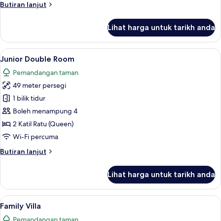
Butiran
Butiran lanjut
selanjutnya
untuk
Lihat harga untuk tarikh anda
Deluxe
Double
Room,
Lihat
Junior Double Room | 1 bilik tidur, ca
2
1
Junior Double Room
semua
Bedroom
Pemandangan taman
foto
49 meter persegi
untuk
Junior
1 bilik tidur
Double
Boleh menampung 4
Room
2 Katil Ratu (Queen)
Wi-Fi percuma
Butiran
Butiran lanjut
selanjutnya
untuk
Lihat harga untuk tarikh anda
Junior
Double
Room
Lihat
Family Villa | Bilik Mandi | Pancuran
1
Family Villa
semua
Pemandangan taman