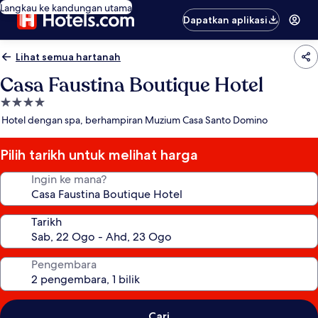
Langkau ke kandungan utama
Dapatkan aplikasi
Lihat semua hartanah
Casa Faustina Boutique Hotel
Hartanah
4.0
Hotel dengan spa, berhampiran Muzium Casa Santo Domino
bintang
Pilih tarikh untuk melihat harga
Ingin ke mana?
Tarikh
Pengembara
Cari