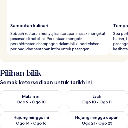
Sambutan kulinari
Tempat
Sebuah restoran menyajikan sarapan masak mengikut
Spa per
pesanan di hotel ini. Percintaan mengalir
harian, 
perkhidmatan champagne dalam bilik, perkelahan
pasanga
peribadi dan santapan intim untuk pasangan.
kesihat
Pilihan bilik
Semak ketersediaan untuk tarikh ini
Semak ketersediaan untuk malam ini Ogo 9 - Ogo 10
Semak ketersediaan untuk eso
Malam ini
Esok
Ogo 9 - Ogo 10
Ogo 10 - Ogo 11
Semak ketersediaan untuk hujung minggu ini Ogo 14 - Ogo 16
Semak ketersediaan untuk hu
Hujung minggu ini
Hujung minggu depan
Ogo 14 - Ogo 16
Ogo 21 - Ogo 23