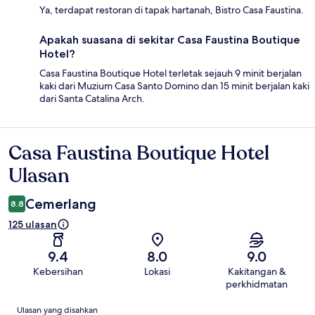
Ya, terdapat restoran di tapak hartanah, Bistro Casa Faustina.
Apakah suasana di sekitar Casa Faustina Boutique
Hotel?
Casa Faustina Boutique Hotel terletak sejauh 9 minit berjalan
kaki dari Muzium Casa Santo Domino dan 15 minit berjalan kaki
dari Santa Catalina Arch.
Casa Faustina Boutique Hotel
Ulasan
Ulasan
Cemerlang
8.8
125 ulasan
9.4
8.0
9.0
Kebersihan
Lokasi
Kakitangan &
perkhidmatan
Ulasan
Ulasan yang disahkan