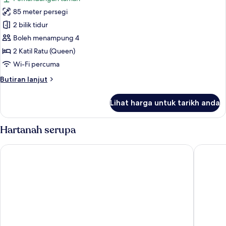
foto
85 meter persegi
untuk
Family
2 bilik tidur
Villa
Boleh menampung 4
2 Katil Ratu (Queen)
Wi-Fi percuma
Butiran
Butiran lanjut
selanjutnya
untuk
Lihat harga untuk tarikh anda
Family
Villa
Hartanah serupa
Hotel Casa del Parque
Hotel Sol