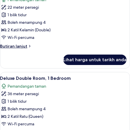
foto
22 meter persegi
untuk
Standard
1 bilik tidur
Double
Boleh menampung 4
Room,
2 Katil Kelamin (Double)
1
Wi-Fi percuma
Bedroom
Butiran
Butiran lanjut
selanjutnya
untuk
Lihat harga untuk tarikh anda
Standard
Double
Room,
Lihat
Deluxe Double Room, 1 Bedroom | 1 bil
5
1
Deluxe Double Room, 1 Bedroom
semua
Bedroom
Pemandangan taman
foto
36 meter persegi
untuk
Deluxe
1 bilik tidur
Double
Boleh menampung 4
Room,
2 Katil Ratu (Queen)
1
Wi-Fi percuma
Bedroom