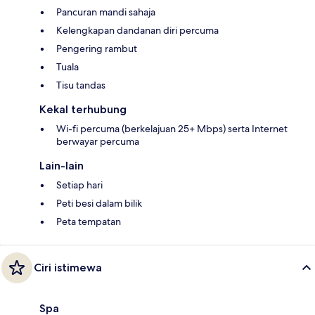
Pancuran mandi sahaja
Kelengkapan dandanan diri percuma
Pengering rambut
Tuala
Tisu tandas
Kekal terhubung
Wi-fi percuma (berkelajuan 25+ Mbps) serta Internet
berwayar percuma
Lain-lain
Setiap hari
Peti besi dalam bilik
Peta tempatan
Ciri istimewa
Spa