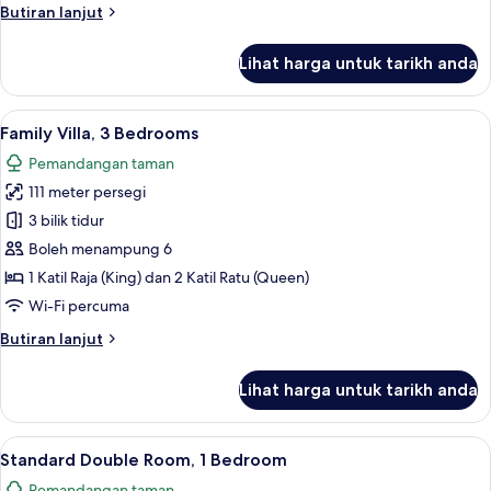
Butiran
Butiran lanjut
selanjutnya
untuk
Lihat harga untuk tarikh anda
Standard
Room
Lihat
Family Villa, 3 Bedrooms | 1 bilik tidu
3
Family Villa, 3 Bedrooms
semua
Pemandangan taman
foto
111 meter persegi
untuk
Family
3 bilik tidur
Villa,
Boleh menampung 6
3
1 Katil Raja (King) dan 2 Katil Ratu (Queen)
Bedrooms
Wi-Fi percuma
Butiran
Butiran lanjut
selanjutnya
untuk
Lihat harga untuk tarikh anda
Family
Villa,
3
Lihat
Standard Double Room, 1 Bedroom | 1 b
4
Bedrooms
Standard Double Room, 1 Bedroom
semua
Pemandangan taman