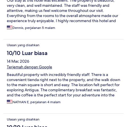
Our stay at this hotel was excellent. The property is beautiful,
very clean, and well maintained. The staff was friendly and
attentive, making us feel welcome throughout our visit.
Everything from the rooms to the overall atmosphere made our
experience truly enjoyable. I highly recommend this hotel and
would gladly stay here again.
Dennis, perjalanan 5 malam
Ulasan yang disahkan
10/10 Luar biasa
14 Mac 2026
Terjemah dengan Google
Beautiful property with incredibly friendly staff. There is a
convenient tienda right next to the property, and the walk down
to the main square is short and easy. The location felt perfect for
exploring Antigua. The complimentary breakfast was fantastic,
and the coffee is the perfect start for your adventure into the
city. I will absolutely stay here again on my next visit.
NATHAN E, perjalanan 4 malam
Ulasan yang disahkan