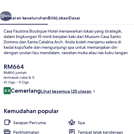
Hotel
belumnya
Seterusnya
33+
Gambaran keseluruhan
Bilik
Lokasi
Dasar
Casa Faustina Boutique Hotel menawarkan lokasi yang strategik,
dalam lingkungan 15 minit berjalan kaki dari Muzium Casa Santo
Domino dan Santa Catalina Arch. Anda boleh menjamu selera di
kedai kopi/kafe dan mengunjungi spa untuk memanjakan diri
dengan urutan tisu mendalam, rawatan muka atau rias kuku tangan
dan kaki. Sorotan lain di hotel Kolonial ini termasuk sauna, bar/deli
snek, dan teres. Pengembara lain memuji tentang kakitangan.
Harga
RM664
semasa
RM810 jumlah
ialah
termasuk cukai & fi
Teres/patio
RM664
10 Ogo - 11 Ogo
Ulasan
Cemerlang
8.8
Lihat kesemua 125 ulasan
8.8 daripada 10
Kemudahan popular
Sarapan Percuma
Spa
Perkhidmatan
Tempat letak kenderaan