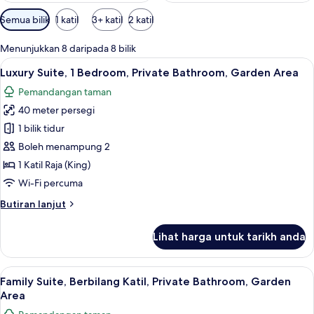
Penapis
Semua bilik
1 katil
3+ katil
2 katil
yang
tersedia
Menunjukkan 8 daripada 8 bilik
untuk
Lihat
Luxury Suite, 1 Bedroom, Private Bathr
2
Luxury Suite, 1 Bedroom, Private Bathroom, Garden Area
bilik
semua
Pemandangan taman
foto
40 meter persegi
untuk
Luxury
1 bilik tidur
Suite,
Boleh menampung 2
1
1 Katil Raja (King)
Bedroom,
Wi-Fi percuma
Private
Butiran
Butiran lanjut
Bathroom,
selanjutnya
Garden
untuk
Lihat harga untuk tarikh anda
Area
Luxury
Suite,
1
Lihat
Family Suite, Berbilang Katil, Private
2
Bedroom,
Family Suite, Berbilang Katil, Private Bathroom, Garden
semua
Private
Area
Bathroom,
foto