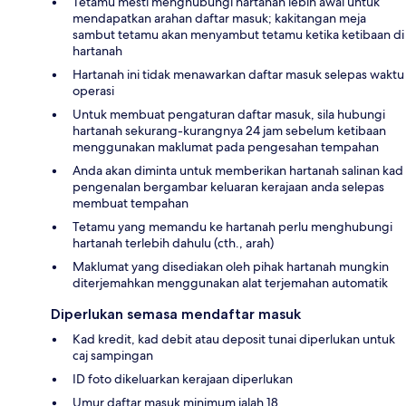
Tetamu mesti menghubungi hartanah lebih awal untuk
mendapatkan arahan daftar masuk; kakitangan meja
sambut tetamu akan menyambut tetamu ketika ketibaan di
hartanah
Hartanah ini tidak menawarkan daftar masuk selepas waktu
operasi
Untuk membuat pengaturan daftar masuk, sila hubungi
hartanah sekurang-kurangnya 24 jam sebelum ketibaan
menggunakan maklumat pada pengesahan tempahan
Anda akan diminta untuk memberikan hartanah salinan kad
pengenalan bergambar keluaran kerajaan anda selepas
membuat tempahan
Tetamu yang memandu ke hartanah perlu menghubungi
hartanah terlebih dahulu (cth., arah)
Maklumat yang disediakan oleh pihak hartanah mungkin
diterjemahkan menggunakan alat terjemahan automatik
Diperlukan semasa mendaftar masuk
Kad kredit, kad debit atau deposit tunai diperlukan untuk
caj sampingan
ID foto dikeluarkan kerajaan diperlukan
Umur daftar masuk minimum ialah 18