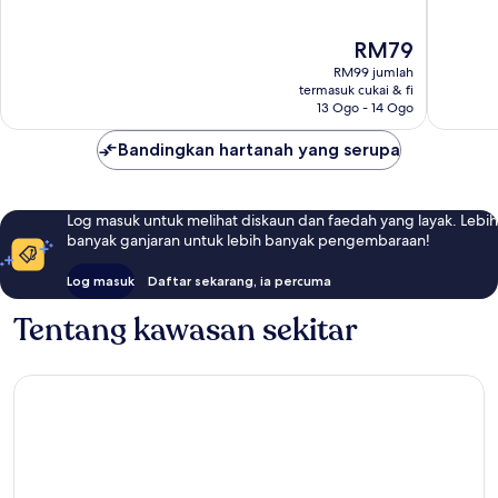
17
12
ulasan
ulasan
Harga
RM79
ialah
RM99 jumlah
RM79
termasuk cukai & fi
13 Ogo - 14 Ogo
Bandingkan hartanah yang serupa
Log masuk untuk melihat diskaun dan faedah yang layak. Lebih
banyak ganjaran untuk lebih banyak pengembaraan!
Log masuk
Daftar sekarang, ia percuma
Tentang kawasan sekitar