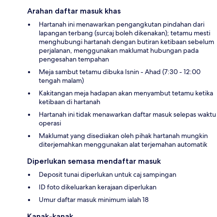
Arahan daftar masuk khas
Hartanah ini menawarkan pengangkutan pindahan dari
lapangan terbang (surcaj boleh dikenakan); tetamu mesti
menghubungi hartanah dengan butiran ketibaan sebelum
perjalanan, menggunakan maklumat hubungan pada
pengesahan tempahan
Meja sambut tetamu dibuka Isnin - Ahad (7:30 - 12:00
tengah malam)
Kakitangan meja hadapan akan menyambut tetamu ketika
ketibaan di hartanah
Hartanah ini tidak menawarkan daftar masuk selepas waktu
operasi
Maklumat yang disediakan oleh pihak hartanah mungkin
diterjemahkan menggunakan alat terjemahan automatik
Diperlukan semasa mendaftar masuk
Deposit tunai diperlukan untuk caj sampingan
ID foto dikeluarkan kerajaan diperlukan
Umur daftar masuk minimum ialah 18
Kanak-kanak