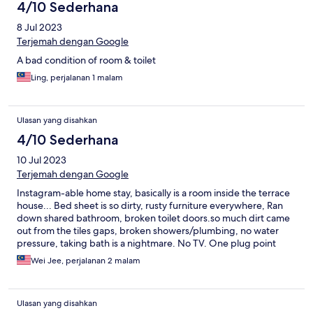
4/10 Sederhana
8 Jul 2023
Terjemah dengan Google
A bad condition of room & toilet
Ling, perjalanan 1 malam
Ulasan yang disahkan
4/10 Sederhana
10 Jul 2023
Terjemah dengan Google
Instagram-able home stay, basically is a room inside the terrace
house... Bed sheet is so dirty, rusty furniture everywhere, Ran
down shared bathroom, broken toilet doors.so much dirt came
out from the tiles gaps, broken showers/plumbing, no water
pressure, taking bath is a nightmare. No TV. One plug point
only. No hooks for hanging clothes, find small pin or screw on
Wei Jee, perjalanan 2 malam
wall on your own.
Ulasan yang disahkan