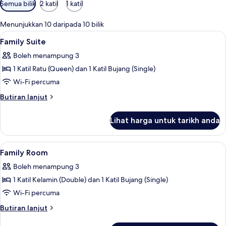
Penapis
Semua bilik
2 katil
1 katil
yang
tersedia
Menunjukkan 10 daripada 10 bilik
untuk
Lihat
Family Suite | Peralatan tempat tidur 
7
Family Suite
bilik
semua
Boleh menampung 3
foto
1 Katil Ratu (Queen) dan 1 Katil Bujang (Single)
untuk
Family
Wi-Fi percuma
Suite
Butiran
Butiran lanjut
selanjutnya
untuk
Lihat harga untuk tarikh anda
Family
Suite
Lihat
Family Room | Peralatan tempat tidur 
8
Family Room
semua
Boleh menampung 3
foto
1 Katil Kelamin (Double) dan 1 Katil Bujang (Single)
untuk
Family
Wi-Fi percuma
Room
Butiran
Butiran lanjut
selanjutnya
untuk