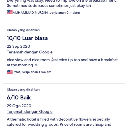
Everything was okay. Need to improve on the breakfast menu.
Sometimes its delicious sometimes just okay lah
MUHAMMAD NURDIN, perjalanan 5 malam
Ulasan yang disahkan
10/10 Luar biasa
22 Sep 2020
Terjemah dengan Google
nice view and nice room 👍service tip top and have a breakfast
at the morning ☺️
Ezzat, perjalanan 1 malam
Ulasan yang disahkan
6/10 Baik
29 Ogo 2020
Terjemah dengan Google
A thematic hotel is filled with decorative flowers especially
catered for wedding groups. Price of rooms are cheap and