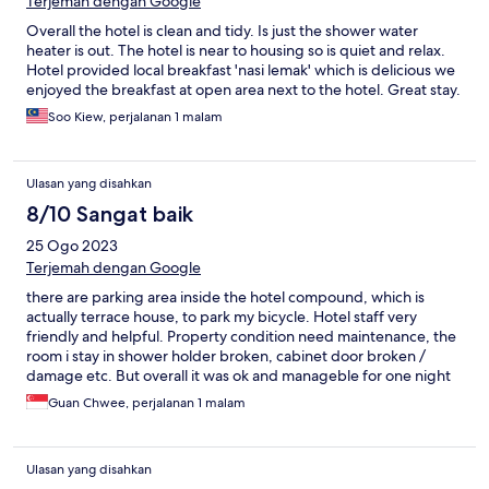
Terjemah dengan Google
Overall the hotel is clean and tidy. Is just the shower water
heater is out. The hotel is near to housing so is quiet and relax.
Hotel provided local breakfast 'nasi lemak' which is delicious we
enjoyed the breakfast at open area next to the hotel. Great stay.
Soo Kiew, perjalanan 1 malam
Ulasan yang disahkan
8/10 Sangat baik
25 Ogo 2023
Terjemah dengan Google
there are parking area inside the hotel compound, which is
actually terrace house, to park my bicycle. Hotel staff very
friendly and helpful. Property condition need maintenance, the
room i stay in shower holder broken, cabinet door broken /
damage etc. But overall it was ok and manageble for one night
stay.
Guan Chwee, perjalanan 1 malam
Ulasan yang disahkan