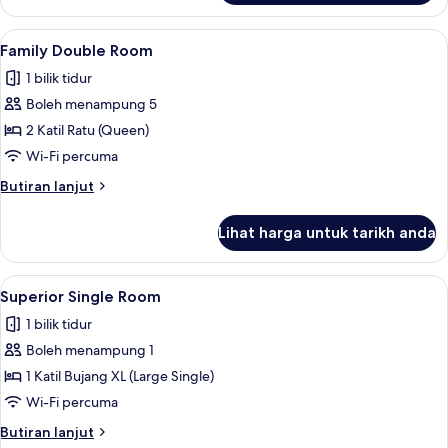
Room
Lihat
Peralatan tempat tidur premium, meja,
8
Family Double Room
semua
1 bilik tidur
foto
Boleh menampung 5
untuk
Family
2 Katil Ratu (Queen)
Double
Wi-Fi percuma
Room
Butiran
Butiran lanjut
selanjutnya
untuk
Lihat harga untuk tarikh anda
Family
Double
Room
Lihat
Superior Single Room | Peralatan temp
5
Superior Single Room
semua
1 bilik tidur
foto
Boleh menampung 1
untuk
Superior
1 Katil Bujang XL (Large Single)
Single
Wi-Fi percuma
Room
Butiran
Butiran lanjut