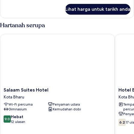
selanjutnya
untuk
Lihat harga untuk tarikh anda
Superior
Single
Room
Hartanah serupa
Salaam Suites Hotel
Hotel Bi
Salaam
Hotel
Salaam Suites Hotel
Hotel 
Suites
Bintang
Kota Bharu
Kota Bh
Hotel
Indah
Wi-Fi percuma
Penyaman udara
Tempat
Kota
Kota
Gimnasium
Kemudahan dobi
percu
Bharu
Bharu
Penya
9.0
Hebat
9.0
6.2
daripada
12 ulasan
6.2
17 ul
daripad
10,
10,
Hebat,