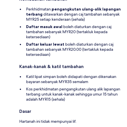
Perkhidmatan
pengangkutan ulang-alik lapangan
terbang
ditawarkan dengan caj tambahan sebanyak
MYR25 setiap kenderaan (sehala)
Daftar masuk awal
boleh diaturkan dengan caj
tambahan sebanyak MYR20 (tertakluk kepada
ketersediaan)
Daftar keluar lewat
boleh diaturkan dengan caj
tambahan sebanyak MYR20.00 (tertakluk kepada
ketersediaan)
Kanak-kanak & katil tambahan
Katil lipat simpan boleh didapati dengan dikenakan
bayaran sebanyak MYR35 semalam
Kos perkhidmatan pengangkutan ulang alik lapangan
terbang untuk kanak-kanak sehingga umur 15 tahun
adalah MYR15 (sehala)
Dasar
Hartanah ini tidak mempunyai lif.