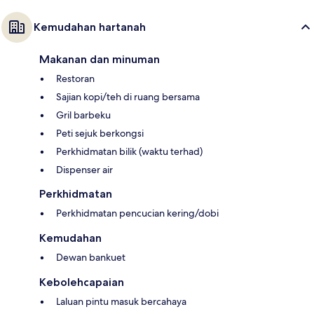
Kemudahan hartanah
Makanan dan minuman
Restoran
Sajian kopi/teh di ruang bersama
Gril barbeku
Peti sejuk berkongsi
Perkhidmatan bilik (waktu terhad)
Dispenser air
Perkhidmatan
Perkhidmatan pencucian kering/dobi
Kemudahan
Dewan bankuet
Kebolehcapaian
Laluan pintu masuk bercahaya