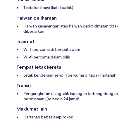
Tiada katil bayi (katil budak)
Haiwan peliharaan
Haiwan kesayangan atau haiwan perkhidmatan tidak
dibenarkan
Internet
Wi-fi percuma di tempat awam
Wi-fi percuma dalam bilik
Tempat letak kereta
Letak kenderaan sendiri percuma di tapak hartanah
Transit
Pengangkutan ulang-alik lapangan terbang dengan
permintaan ((tersedia 24 jam))*
Maklumat lain
Hartanah bebas asap rokok