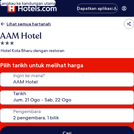
Langkau ke kandungan utama
Dapatkan aplikasi
Lihat semua hartanah
AAM Hotel
Hartanah
3.0
Hotel Kota Bharu dengan restoran
bintang
Pilih tarikh untuk melihat harga
Ingin ke mana?
Tarikh
Pengembara
Cari