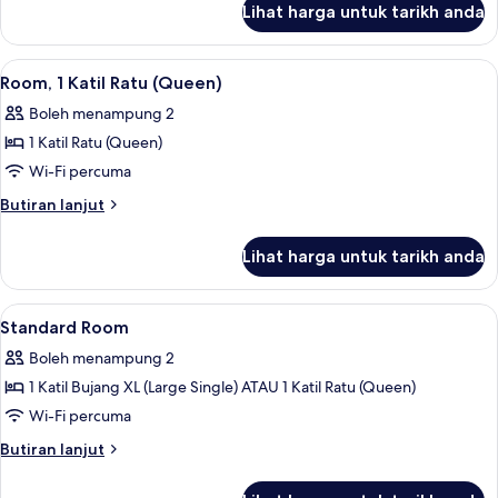
Lihat harga untuk tarikh anda
Family
Room
Lihat
Peralatan tempat tidur premium, meja,
7
Room, 1 Katil Ratu (Queen)
semua
Boleh menampung 2
foto
1 Katil Ratu (Queen)
untuk
Room,
Wi-Fi percuma
1
Butiran
Butiran lanjut
Katil
selanjutnya
untuk
Ratu
Lihat harga untuk tarikh anda
Room,
(Queen)
1
Katil
Lihat
Peralatan tempat tidur premium, meja,
7
Ratu
Standard Room
semua
(Queen)
Boleh menampung 2
foto
1 Katil Bujang XL (Large Single) ATAU 1 Katil Ratu (Queen)
untuk
Standard
Wi-Fi percuma
Room
Butiran
Butiran lanjut
selanjutnya
untuk