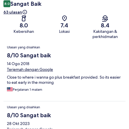
Sangat Baik
8.0
63 ulasan
8.0
7.4
8.4
Kebersihan
Lokasi
Kakitangan &
perkhidmatan
Ulasan
Ulasan yang disahkan
8/10 Sangat baik
14 Ogo 2018
Terjemah dengan Google
Close to where i wanna go plus breakfast provided. So its easier
to eat early in the morning
Perjalanan 1 malam
Ulasan yang disahkan
8/10 Sangat baik
28 Okt 2023