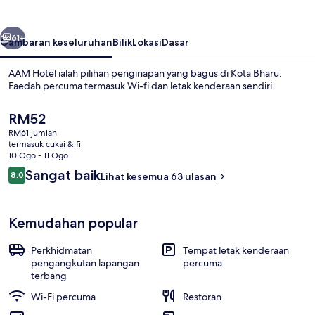
belumnya
Seterusnya
61+
Gambaran keseluruhan
Bilik
Lokasi
Dasar
AAM Hotel ialah pilihan penginapan yang bagus di Kota Bharu.
Faedah percuma termasuk Wi-fi dan letak kenderaan sendiri.
Harga
RM52
semasa
RM61 jumlah
ialah
termasuk cukai & fi
RM52
10 Ogo - 11 Ogo
Ulasan
Sangat baik
8.0
Lihat kesemua 63 ulasan
8.0 daripada 10
Pintu masuk dalaman
Kemudahan popular
Perkhidmatan
Tempat letak kenderaan
pengangkutan lapangan
percuma
terbang
Wi-Fi percuma
Restoran