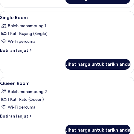
Single
Room
Lihat
Peralatan tempat tidur premium, meja,
2
Single Room
semua
Boleh menampung 1
foto
1 Katil Bujang (Single)
untuk
Single
Wi-Fi percuma
Room
Butiran
Butiran lanjut
selanjutnya
untuk
Lihat harga untuk tarikh anda
Single
Room
Lihat
Bilik Mandi | Pengering rambut, bidet,
3
Queen Room
semua
Boleh menampung 2
foto
1 Katil Ratu (Queen)
untuk
Queen
Wi-Fi percuma
Room
Butiran
Butiran lanjut
selanjutnya
untuk
Lihat harga untuk tarikh anda
Queen