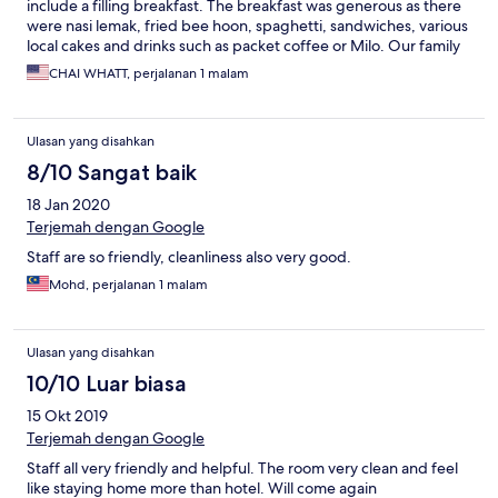
include a filling breakfast. The breakfast was generous as there
were nasi lemak, fried bee hoon, spaghetti, sandwiches, various
local cakes and drinks such as packet coffee or Milo. Our family
of four stayed in two rooms. Living rooms and rooms including
CHAI WHATT, perjalanan 1 malam
bathrooms are clean. The hotel is spread out over 5 units of
double storey houses (3 units together while the other two are
100 metres away further down the row). The cons are water for
Ulasan yang disahkan
one of the sink was weak, slightly stained blanket, no towels or
ammenities provided except for a complimentary toothbrush
8/10 Sangat baik
and toothpaste in each room and guests are expected to wash
18 Jan 2020
their own plates and cups after breakfast. Overall it was a good
stay for the price that we paid.
Terjemah dengan Google
Staff are so friendly, cleanliness also very good.
Mohd, perjalanan 1 malam
Ulasan yang disahkan
10/10 Luar biasa
15 Okt 2019
Terjemah dengan Google
Staff all very friendly and helpful. The room very clean and feel
like staying home more than hotel. Will come again