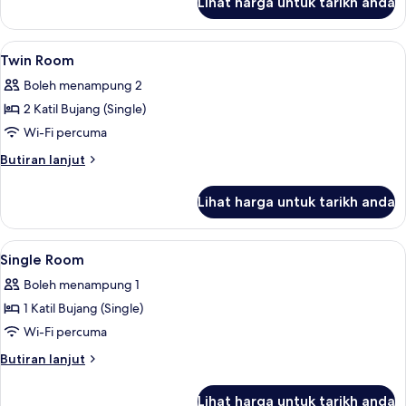
Lihat harga untuk tarikh anda
Standard
Room
Lihat
Twin Room | Peralatan tempat tidur pr
6
Twin Room
semua
Boleh menampung 2
foto
2 Katil Bujang (Single)
untuk
Twin
Wi-Fi percuma
Room
Butiran
Butiran lanjut
selanjutnya
untuk
Lihat harga untuk tarikh anda
Twin
Room
Lihat
Peralatan tempat tidur premium, meja,
2
Single Room
semua
Boleh menampung 1
foto
1 Katil Bujang (Single)
untuk
Single
Wi-Fi percuma
Room
Butiran
Butiran lanjut
selanjutnya
untuk
Lihat harga untuk tarikh anda