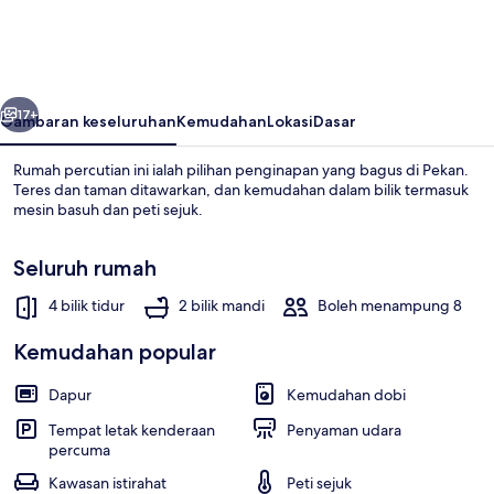
Homestay
Pekan
Pahang
belumnya
Seterusnya
17+
Gambaran keseluruhan
Kemudahan
Lokasi
Dasar
Rumah percutian ini ialah pilihan penginapan yang bagus di Pekan.
Teres dan taman ditawarkan, dan kemudahan dalam bilik termasuk
mesin basuh dan peti sejuk.
Seluruh rumah
4 bilik tidur
2 bilik mandi
Boleh menampung 8
Kemudahan popular
Tempat letak kenderaan sendiri perc
Dapur
Kemudahan dobi
Tempat letak kenderaan
Penyaman udara
percuma
Kawasan istirahat
Peti sejuk