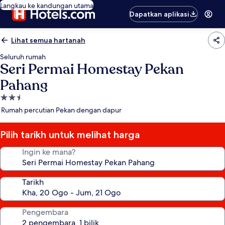
Langkau ke kandungan utama
Dapatkan aplikasi
Lihat semua hartanah
Seluruh rumah
Seri Permai Homestay Pekan
Pahang
Hartanah
2.5
Rumah percutian Pekan dengan dapur
bintang
Pilih tarikh untuk melihat harga
Ingin ke mana?
Tarikh
Pengembara