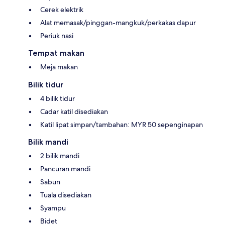
Cerek elektrik
Alat memasak/pinggan-mangkuk/perkakas dapur
Periuk nasi
Tempat makan
Meja makan
Bilik tidur
4 bilik tidur
Cadar katil disediakan
Katil lipat simpan/tambahan: MYR 50 sepenginapan
Bilik mandi
2 bilik mandi
Pancuran mandi
Sabun
Tuala disediakan
Syampu
Bidet