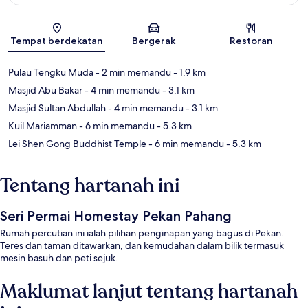
Peta
Tempat berdekatan
Bergerak
Restoran
Pulau Tengku Muda
- 2 min memandu
- 1.9 km
Masjid Abu Bakar
- 4 min memandu
- 3.1 km
Masjid Sultan Abdullah
- 4 min memandu
- 3.1 km
Kuil Mariamman
- 6 min memandu
- 5.3 km
Lei Shen Gong Buddhist Temple
- 6 min memandu
- 5.3 km
Tentang hartanah ini
Seri Permai Homestay Pekan Pahang
Rumah percutian ini ialah pilihan penginapan yang bagus di Pekan.
Teres dan taman ditawarkan, dan kemudahan dalam bilik termasuk
mesin basuh dan peti sejuk.
Maklumat lanjut tentang hartanah