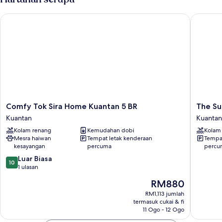
Comfy Tok Sira Home Kuantan 5 BR
The Summ
Comfy
The
Comfy Tok Sira Home Kuantan 5 BR
The Su
Tok
Summer
Kuantan
Kuantan
Sira
Villa
Kolam renang
Kemudahan dobi
Kolam
Home
by
Mesra haiwan
Tempat letak kenderaan
Tempat
Kuantan
Nature
kesayangan
percuma
percu
5
Home
10.0
BR
Luar Biasa
Kuantan
10
daripada
Kuantan
1 ulasan
10,
Harga
RM880
Luar
ialah
Biasa,
RM1,113 jumlah
RM880
termasuk cukai & fi
1
11 Ogo - 12 Ogo
ulasan