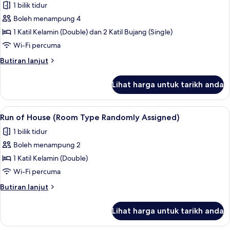
Junior
1 bilik tidur
Suite
Boleh menampung 4
1 Katil Kelamin (Double) dan 2 Katil Bujang (Single)
Wi-Fi percuma
Butiran
Butiran lanjut
selanjutnya
untuk
Lihat harga untuk tarikh anda
Junior
Suite
Lihat
Peti besi dalam bilik, ruang kerja komp
5
Run of House (Room Type Randomly Assigned)
semua
1 bilik tidur
foto
Boleh menampung 2
untuk
Run
1 Katil Kelamin (Double)
of
Wi-Fi percuma
House
Butiran
Butiran lanjut
(Room
selanjutnya
Type
untuk
Lihat harga untuk tarikh anda
Run
Randomly
of
Assigned)