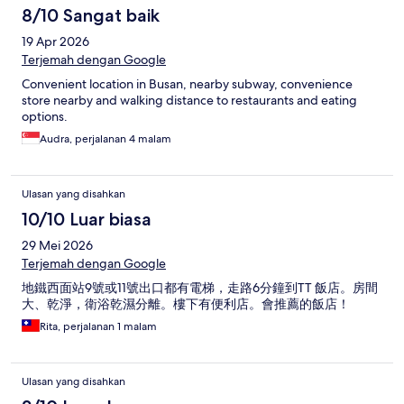
8/10 Sangat baik
19 Apr 2026
Terjemah dengan Google
Convenient location in Busan, nearby subway, convenience
store nearby and walking distance to restaurants and eating
options.
Audra, perjalanan 4 malam
Ulasan yang disahkan
10/10 Luar biasa
29 Mei 2026
Terjemah dengan Google
地鐵西面站9號或11號出口都有電梯，走路6分鐘到TT 飯店。房間
大、乾淨，衛浴乾濕分離。樓下有便利店。會推薦的飯店！
Rita, perjalanan 1 malam
Ulasan yang disahkan