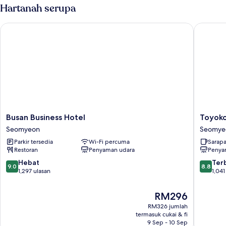
House
Hartanah serupa
(Room
Type
Busan Business Hotel
Toyoko 
Randomly
Assigned)
Busan
Toyoko
Busan Business Hotel
Toyoko
Business
Inn
Seomyeon
Seomye
Hotel
Busan
Parkir tersedia
Wi-Fi percuma
Sarap
Seomyeon
Seo-
Restoran
Penyaman udara
Penya
myeon
Seomye
9.0
8.8
Hebat
Ter
9.0
8.8
daripada
daripad
1,297 ulasan
1,041
10,
10,
Hebat,
Terbaik,
Harga
RM296
1,297
1,041
ialah
RM326 jumlah
ulasan
ulasan
RM296
termasuk cukai & fi
9 Sep - 10 Sep