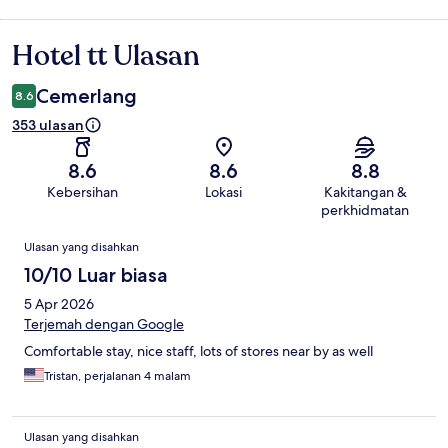
Hotel tt Ulasan
Ulasan
Cemerlang
8.6
353 ulasan
8.6
8.6
8.8
Kebersihan
Lokasi
Kakitangan &
perkhidmatan
Ulasan
Ulasan yang disahkan
10/10 Luar biasa
5 Apr 2026
Terjemah dengan Google
Comfortable stay, nice staff, lots of stores near by as well
Tristan, perjalanan 4 malam
Ulasan yang disahkan