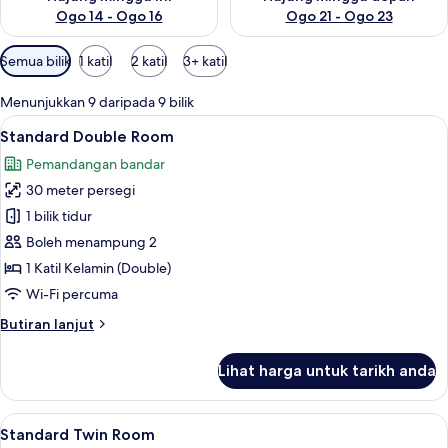
Ogo 14 - Ogo 16
Ogo 21 - Ogo 23
Penapis
Semua bilik
1 katil
2 katil
3+ katil
yang
tersedia
Menunjukkan 9 daripada 9 bilik
untuk
Lihat
Peti besi dalam bilik, ruang kerja komp
5
Standard Double Room
bilik
semua
Pemandangan bandar
foto
30 meter persegi
untuk
Standard
1 bilik tidur
Double
Boleh menampung 2
Room
1 Katil Kelamin (Double)
Wi-Fi percuma
Butiran
Butiran lanjut
selanjutnya
untuk
Lihat harga untuk tarikh anda
Standard
Double
Room
Lihat
Standard Twin Room | Peti besi dalam 
6
Standard Twin Room
semua