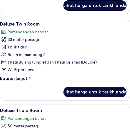
untuk
Lihat harga untuk tarikh anda
Deluxe
Double
Room
Lihat
Deluxe Twin Room | Peti besi dalam bil
6
Deluxe Twin Room
semua
Pemandangan bandar
foto
33 meter persegi
untuk
Deluxe
1 bilik tidur
Twin
Boleh menampung 2
Room
1 Katil Bujang (Single) dan 1 Katil Kelamin (Double)
Wi-Fi percuma
Butiran
Butiran lanjut
selanjutnya
untuk
Lihat harga untuk tarikh anda
Deluxe
Twin
Room
Lihat
Deluxe Triple Room | Peti besi dalam b
7
Deluxe Triple Room
semua
Pemandangan bandar
foto
50 meter persegi
untuk