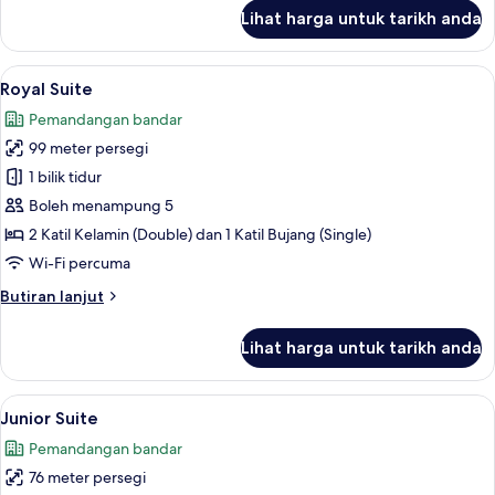
untuk
Lihat harga untuk tarikh anda
Family
Twin
Room
Lihat
Royal Suite | Peti besi dalam bilik, ru
5
Royal Suite
semua
Pemandangan bandar
foto
99 meter persegi
untuk
Royal
1 bilik tidur
Suite
Boleh menampung 5
2 Katil Kelamin (Double) dan 1 Katil Bujang (Single)
Wi-Fi percuma
Butiran
Butiran lanjut
selanjutnya
untuk
Lihat harga untuk tarikh anda
Royal
Suite
Lihat
Junior Suite | Peti besi dalam bilik, r
5
Junior Suite
semua
Pemandangan bandar
foto
76 meter persegi
untuk