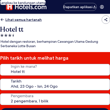
Langkau ke kandungan utama
Dapatkan aplikasi
Lihat semua hartanah
Hotel tt
Hartanah
3.5
Hotel dengan restoran, berhampiran Cawangan Utama Gedung
bintang
Serbaneka Lotte Busan
Pilih tarikh untuk melihat harga
Ingin ke mana?
Tarikh
Pengembara