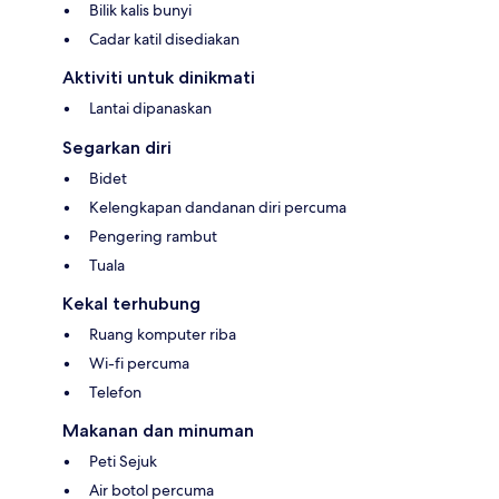
Bilik kalis bunyi
Cadar katil disediakan
Aktiviti untuk dinikmati
Lantai dipanaskan
Segarkan diri
Bidet
Kelengkapan dandanan diri percuma
Pengering rambut
Tuala
Kekal terhubung
Ruang komputer riba
Wi-fi percuma
Telefon
Makanan dan minuman
Peti Sejuk
Air botol percuma