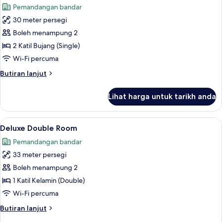
Pemandangan bandar
foto
30 meter persegi
untuk
Standard
Boleh menampung 2
Twin
2 Katil Bujang (Single)
Room
Wi-Fi percuma
Butiran
Butiran lanjut
selanjutnya
untuk
Lihat harga untuk tarikh anda
Standard
Twin
Room
Lihat
Deluxe Double Room | Peti besi dalam 
5
Deluxe Double Room
semua
Pemandangan bandar
foto
33 meter persegi
untuk
Deluxe
Boleh menampung 2
Double
1 Katil Kelamin (Double)
Room
Wi-Fi percuma
Butiran
Butiran lanjut
selanjutnya