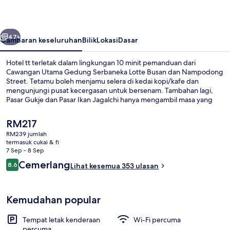
belumnya
Seterusnya
47+
Gambaran keseluruhan
Bilik
Lokasi
Dasar
Hotel tt terletak dalam lingkungan 10 minit pemanduan dari
Cawangan Utama Gedung Serbaneka Lotte Busan dan Nampodong
Street. Tetamu boleh menjamu selera di kedai kopi/kafe dan
mengunjungi pusat kecergasan untuk bersenam. Tambahan lagi,
Pasar Gukje dan Pasar Ikan Jagalchi hanya mengambil masa yang
singkat untuk tiba dengan menaiki kenderaan. Pengangkutan awam
terletak berdekatan: jarak Stesen Seomyeon ialah 5 minit dan
Harga
RM217
Stesen Bujeon ialah 9 minit.
semasa
RM239 jumlah
ialah
termasuk cukai & fi
Depan hartanah - siang/malam
RM217
7 Sep - 8 Sep
Ulasan
Cemerlang
8.6
Lihat kesemua 353 ulasan
8.6 daripada 10
Kemudahan popular
Tempat letak kenderaan
Wi-Fi percuma
percuma