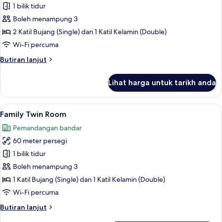
Deluxe
1 bilik tidur
Triple
Boleh menampung 3
Room
2 Katil Bujang (Single) dan 1 Katil Kelamin (Double)
Wi-Fi percuma
Butiran
Butiran lanjut
selanjutnya
untuk
Lihat harga untuk tarikh anda
Deluxe
Triple
Room
Lihat
Family Twin Room | Peti besi dalam bil
5
Family Twin Room
semua
Pemandangan bandar
foto
60 meter persegi
untuk
Family
1 bilik tidur
Twin
Boleh menampung 3
Room
1 Katil Bujang (Single) dan 1 Katil Kelamin (Double)
Wi-Fi percuma
Butiran
Butiran lanjut
selanjutnya