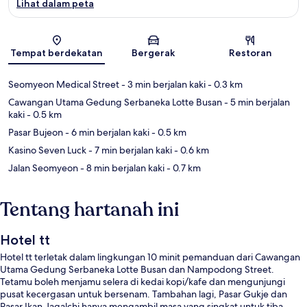
Lihat dalam peta
Peta
Tempat berdekatan
Bergerak
Restoran
Seomyeon Medical Street
- 3 min berjalan kaki
- 0.3 km
Cawangan Utama Gedung Serbaneka Lotte Busan
- 5 min berjalan
kaki
- 0.5 km
Pasar Bujeon
- 6 min berjalan kaki
- 0.5 km
Kasino Seven Luck
- 7 min berjalan kaki
- 0.6 km
Jalan Seomyeon
- 8 min berjalan kaki
- 0.7 km
Tentang hartanah ini
Hotel tt
Hotel tt terletak dalam lingkungan 10 minit pemanduan dari Cawangan
Utama Gedung Serbaneka Lotte Busan dan Nampodong Street.
Tetamu boleh menjamu selera di kedai kopi/kafe dan mengunjungi
pusat kecergasan untuk bersenam. Tambahan lagi, Pasar Gukje dan
Pasar Ikan Jagalchi hanya mengambil masa yang singkat untuk tiba