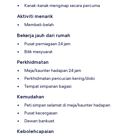
Kanak-kanak menginap secara percuma
Aktiviti menarik
Membeli-belah
Bekerja jauh dari rumah
Pusat perniagaan 24 jam
Bilik mesyuarat
Perkhidmatan
Meja/kaunter hadapan 24 jam
Perkhidmatan pencucian kering/dobi
Tempat simpanan bagasi
Kemudahan
Peti simpan selamat di meja/kaunter hadapan
Pusat kecergasan
Dewan bankuet
Kebolehcapaian