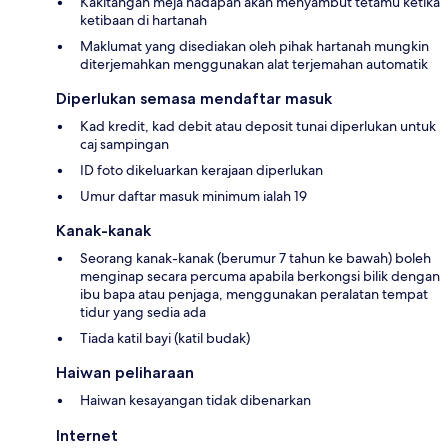
Kakitangan meja hadapan akan menyambut tetamu ketika
ketibaan di hartanah
Maklumat yang disediakan oleh pihak hartanah mungkin
diterjemahkan menggunakan alat terjemahan automatik
Diperlukan semasa mendaftar masuk
Kad kredit, kad debit atau deposit tunai diperlukan untuk
caj sampingan
ID foto dikeluarkan kerajaan diperlukan
Umur daftar masuk minimum ialah 19
Kanak-kanak
Seorang kanak-kanak (berumur 7 tahun ke bawah) boleh
menginap secara percuma apabila berkongsi bilik dengan
ibu bapa atau penjaga, menggunakan peralatan tempat
tidur yang sedia ada
Tiada katil bayi (katil budak)
Haiwan peliharaan
Haiwan kesayangan tidak dibenarkan
Internet