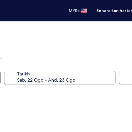
•
MYR
Senaraikan harta
r
Tarikh