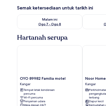
Semak ketersediaan untuk tarikh ini
Semak ketersediaan untuk malam ini Ogo 7 - Ogo 8
Semak keters
Malam ini
Ogo 7 - Ogo 8
O
Hartanah serupa
OYO 89982 Familia motel
Noor Homest
OYO
Noor
OYO 89982 Familia motel
Noor Home
89982
Homestay
Kangar
Kangar
Familia
Kangar
Tempat letak kenderaan
Perkhidmata
motel
percuma
pengangkuta
Kangar
Wi-Fi percuma
terbang
Penyaman udara
Dapur kecil
Meja depan 24/7
Kemudahan 