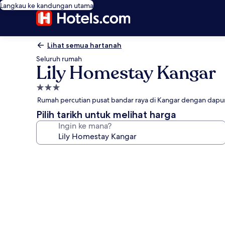
Langkau ke kandungan utama
Lihat semua hartanah
Seluruh rumah
Lily Homestay Kangar
Hartanah
3.0
Rumah percutian pusat bandar raya di Kangar dengan dapu
bintang
Pilih tarikh untuk melihat harga
Ingin ke mana?
Galeri
foto
untuk
Lily
Homestay