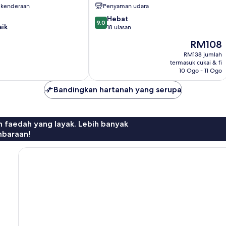
 kenderaan
Penyaman udara
9.0
Hebat
9.0
aik
daripada
18 ulasan
10,
Harga
RM108
Hebat,
ialah
18
RM138 jumlah
RM108
termasuk cukai & fi
ulasan
10 Ogo - 11 Ogo
Bandingkan hartanah yang serupa
n faedah yang layak. Lebih banyak
mbaraan!