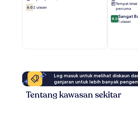
Tempat letak
6.0
6.0
2 ulasan
percuma
daripada
8.0
Sangat B
10,
8.0
daripada
1 ulasan
2
10,
ulasan
Sangat
Baik,
1
ulasan
Log masuk untuk melihat diskaun da
ganjaran untuk lebih banyak penge
Tentang kawasan sekitar