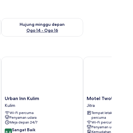
ggu ini Ogo 7 - Ogo 9
Semak ketersediaan untuk hujung minggu depan Ogo 14 - Og
Hujung minggu depan
Ogo 14 - Ogo 16
Urban Inn Kulim
Motel TwoU
Urban
Motel
Urban Inn Kulim
Motel TwoU
Inn
TwoU
Kulim
Jitra
Kulim
Jitra
Wi-Fi percuma
Tempat letak kenderaan
Kulim
Penyaman udara
percuma
Meja depan 24/7
Wi-Fi percuma
Penyaman udara
8.4
Sangat Baik
Kemudahan dobi
8.4