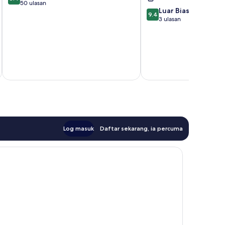
daripada
50 ulasan
9.4
Luar Biasa
10,
9.4
daripada
3 ulasan
Sangat
10,
Baik,
Luar
50
Biasa,
ulasan
3
ulasan
Log masuk
Daftar sekarang, ia percuma