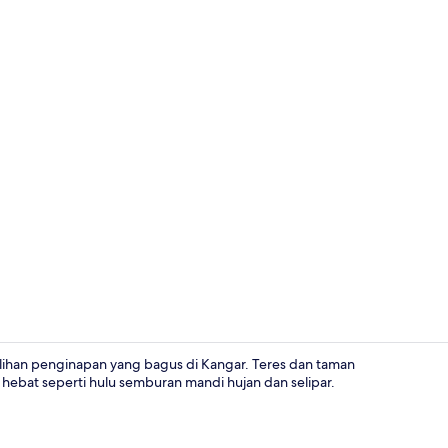
Pintu masuk
pilihan penginapan yang bagus di Kangar. Teres dan taman
ebat seperti hulu semburan mandi hujan dan selipar.
Pintu masuk