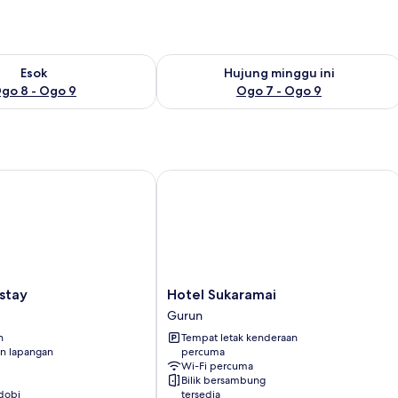
ediaan untuk esok Ogo 8 - Ogo 9
Semak ketersediaan untuk hujung min
Esok
Hujung minggu ini
go 8 - Ogo 9
Ogo 7 - Ogo 9
ay
Hotel Sukaramai
Hotel
stay
Hotel Sukaramai
Sukaramai
Gurun
Gurun
n
Tempat letak kenderaan
n lapangan
percuma
Wi-Fi percuma
Bilik bersambung
dobi
tersedia