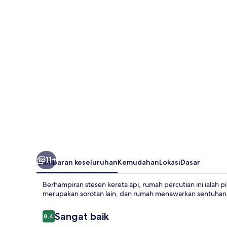
Kangar
11+
Gambaran keseluruhan
Kemudahan
Lokasi
Dasar
Berhampiran stesen kereta api, rumah percutian ini ialah 
merupakan sorotan lain, dan rumah menawarkan sentuhan h
Ulasan
Sangat baik
8.4
8.4 daripada 10