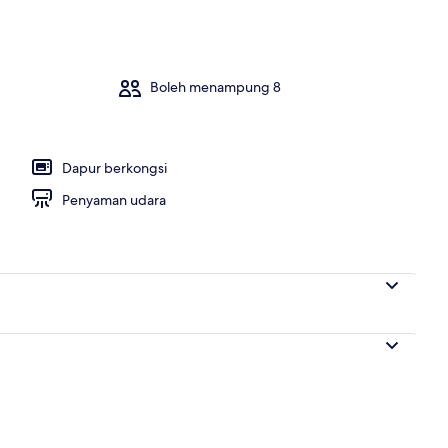
ang Katil, Smoking | Ruang tamu | TV skrin rata
Boleh menampung 8
Dapur berkongsi
Penyaman udara