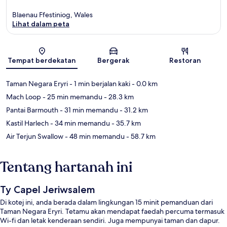
Blaenau Ffestiniog, Wales
Lihat dalam peta
Peta
Tempat berdekatan
Bergerak
Restoran
Taman Negara Eryri
- 1 min berjalan kaki
- 0.0 km
Mach Loop
- 25 min memandu
- 28.3 km
Pantai Barmouth
- 31 min memandu
- 31.2 km
Kastil Harlech
- 34 min memandu
- 35.7 km
Air Terjun Swallow
- 48 min memandu
- 58.7 km
Tentang hartanah ini
Ty Capel Jeriwsalem
Di kotej ini, anda berada dalam lingkungan 15 minit pemanduan dari
Taman Negara Eryri. Tetamu akan mendapat faedah percuma termasuk
Wi-fi dan letak kenderaan sendiri. Juga mempunyai taman dan dapur.