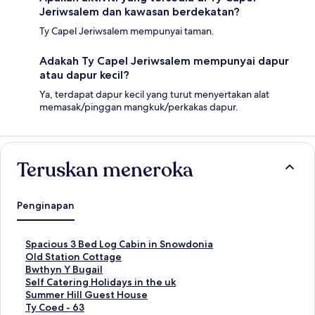
Jeriwsalem dan kawasan berdekatan?
Ty Capel Jeriwsalem mempunyai taman.
Adakah Ty Capel Jeriwsalem mempunyai dapur
atau dapur kecil?
Ya, terdapat dapur kecil yang turut menyertakan alat
memasak/pinggan mangkuk/perkakas dapur.
Teruskan meneroka
Penginapan
P
Spacious 3 Bed Log Cabin in Snowdonia
a
P
Old Station Cottage
u
a
P
Bwthyn Y Bugail
t
u
a
P
Self Catering Holidays in the uk
a
t
u
a
P
Summer Hill Guest House
n
a
t
u
a
P
Ty Coed - 63