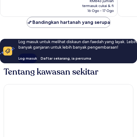
Luar
Biasa,
RM843 jumlah
RM669
Biasa,
termasuk cukai & fi
4
16 Ogo - 17 Ogo
1
ulasan
ulasan
Bandingkan hartanah yang serupa
Log masuk untuk melihat diskaun dan faedah yang layak. Lebih
banyak ganjaran untuk lebih banyak pengembaraan!
Log masuk
Daftar sekarang, ia percuma
Tentang kawasan sekitar