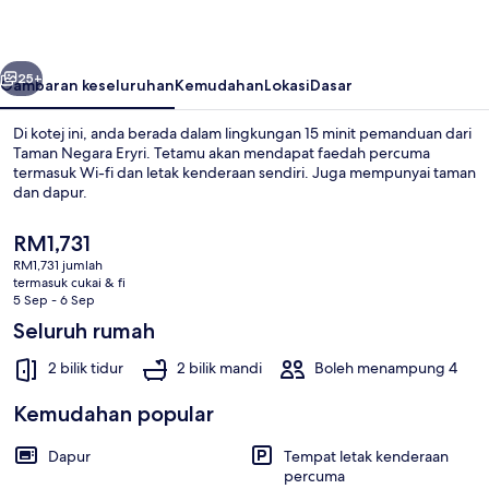
belumnya
Seterusnya
25+
Gambaran keseluruhan
Kemudahan
Lokasi
Dasar
Di kotej ini, anda berada dalam lingkungan 15 minit pemanduan dari
Taman Negara Eryri. Tetamu akan mendapat faedah percuma
termasuk Wi-fi dan letak kenderaan sendiri. Juga mempunyai taman
dan dapur.
Harga
RM1,731
semasa
RM1,731 jumlah
ialah
termasuk cukai & fi
RM1,731
5 Sep - 6 Sep
Cottage | Bahagian dalam
Seluruh rumah
2 bilik tidur
2 bilik mandi
Boleh menampung 4
Kemudahan popular
Dapur
Tempat letak kenderaan
percuma