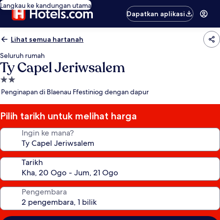
Langkau ke kandungan utama
Dapatkan aplikasi
Lihat semua hartanah
Seluruh rumah
Ty Capel Jeriwsalem
Hartanah
2.0
Penginapan di Blaenau Ffestiniog dengan dapur
bintang
Pilih tarikh untuk melihat harga
Ingin ke mana?
Tarikh
Pengembara