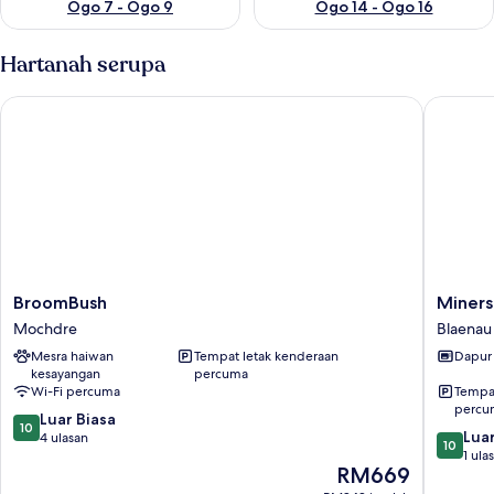
Ogo 7 - Ogo 9
Ogo 14 - Ogo 16
Hartanah serupa
BroomBush
Miners 
BroomBush
Miners
BroomBush
Miners
Mochdre
Cottage
Mochdre
Blaenau 
Blaenau
Mesra haiwan
Tempat letak kenderaan
Dapur
Ffestini
kesayangan
percuma
Wi-Fi percuma
Tempat
percu
10.0
Luar Biasa
10
10.0
Luar
daripada
4 ulasan
10
daripad
1 ula
10,
Harga
RM669
10,
Luar
ialah