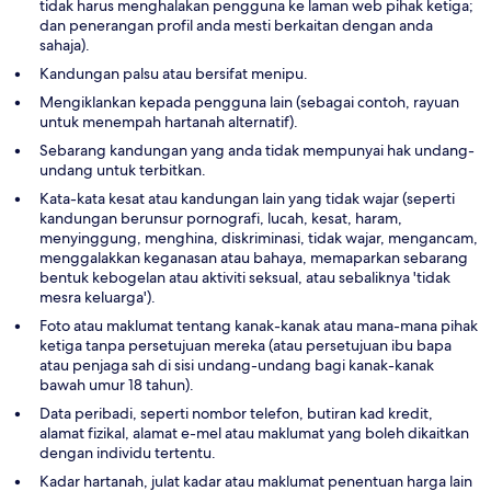
tidak harus menghalakan pengguna ke laman web pihak ketiga;
dan penerangan profil anda mesti berkaitan dengan anda
sahaja).
Kandungan palsu atau bersifat menipu.
Mengiklankan kepada pengguna lain (sebagai contoh, rayuan
untuk menempah hartanah alternatif).
Sebarang kandungan yang anda tidak mempunyai hak undang-
undang untuk terbitkan.
Kata-kata kesat atau kandungan lain yang tidak wajar (seperti
kandungan berunsur pornografi, lucah, kesat, haram,
menyinggung, menghina, diskriminasi, tidak wajar, mengancam,
menggalakkan keganasan atau bahaya, memaparkan sebarang
bentuk kebogelan atau aktiviti seksual, atau sebaliknya 'tidak
mesra keluarga').
Foto atau maklumat tentang kanak-kanak atau mana-mana pihak
ketiga tanpa persetujuan mereka (atau persetujuan ibu bapa
atau penjaga sah di sisi undang-undang bagi kanak-kanak
bawah umur 18 tahun).
Data peribadi, seperti nombor telefon, butiran kad kredit,
alamat fizikal, alamat e-mel atau maklumat yang boleh dikaitkan
dengan individu tertentu.
Kadar hartanah, julat kadar atau maklumat penentuan harga lain