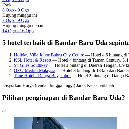
Esok
8 Ogo - 9 Ogo
Hujung minggu ini
7 Ogo - 9 Ogo
Hujung minggu depan
14 Ogo - 16 Ogo
5 hotel terbaik di Bandar Baru Uda sepinta
Holiday Villa Johor Bahru City Centre
— Hotel 4.5 bintang di 
KSL Hotel & Resort
— Hotel 4 bintang di Taman Century, 5.4 
St. Giles Southkey
— Hotel 3 bintang di Daerah Tengah, 6.9 km
OZO Medini Malaysia
— Hotel 3 bintang di 13 km dari Bandar
Tune Hotel - Danga Bay, Johor
— Hotel 2 bintang di Danga Ba
Disyorkan
Harga (rendah hingga tinggi)
Jarak
Kelas hartanah
Pilihan penginapan di Bandar Baru Uda?