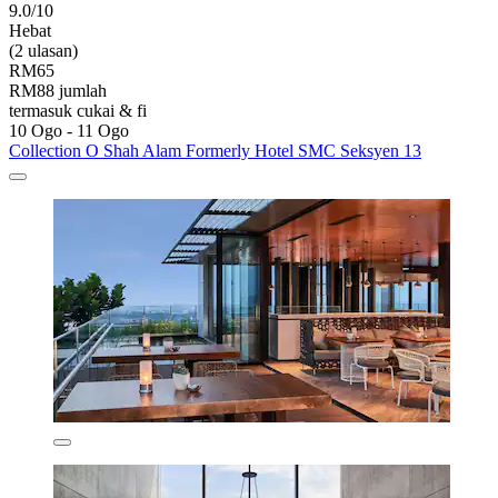
9.0/10
Hebat
(2 ulasan)
RM65
RM88 jumlah
termasuk cukai & fi
10 Ogo - 11 Ogo
Collection O Shah Alam Formerly Hotel SMC Seksyen 13