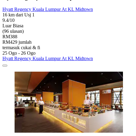
Hyatt Regency Kuala Lumpur At KL Midtown
16 km dari Usj 1
9.4/10
Luar Biasa
(96 ulasan)
RM388
RM429 jumlah
termasuk cukai & fi
25 Ogo - 26 Ogo
Hyatt Regency Kuala Lumpur At KL Midtown