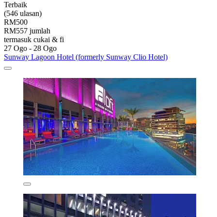
Terbaik
(546 ulasan)
RM500
RM557 jumlah
termasuk cukai & fi
27 Ogo - 28 Ogo
Sunway Lagoon Hotel (formerly Sunway Clio Hotel)