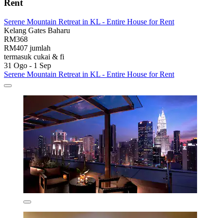
Rent
Serene Mountain Retreat in KL - Entire House for Rent
Kelang Gates Baharu
RM368
RM407 jumlah
termasuk cukai & fi
31 Ogo - 1 Sep
Serene Mountain Retreat in KL - Entire House for Rent