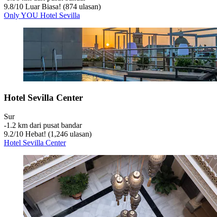
9.8
/
10
Luar Biasa! (874 ulasan)
Only YOU Hotel Sevilla
Hotel Sevilla Center
Sur
‐
1.2 km dari pusat bandar
9.2
/
10
Hebat! (1,246 ulasan)
Hotel Sevilla Center