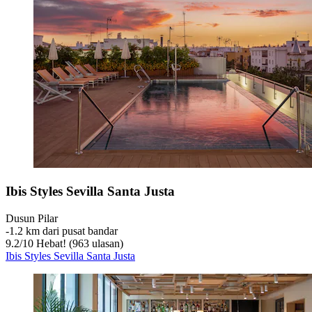
Ibis Styles Sevilla Santa Justa
Dusun Pilar
‐
1.2 km dari pusat bandar
9.2
/
10
Hebat! (963 ulasan)
Ibis Styles Sevilla Santa Justa