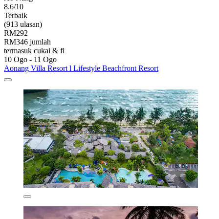
8.6/10
Terbaik
(913 ulasan)
RM292
RM346 jumlah
termasuk cukai & fi
10 Ogo - 11 Ogo
Aonang Villa Resort l Lifestyle Beachfront Resort