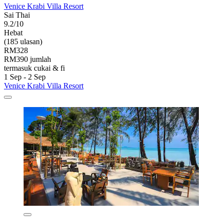
Venice Krabi Villa Resort
Sai Thai
9.2/10
Hebat
(185 ulasan)
RM328
RM390 jumlah
termasuk cukai & fi
1 Sep - 2 Sep
Venice Krabi Villa Resort