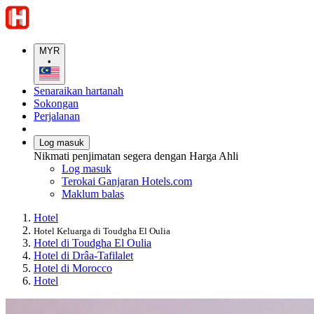
MYR
•
Senaraikan hartanah
Sokongan
Perjalanan
Log masuk
Nikmati penjimatan segera dengan Harga Ahli
Log masuk
Terokai Ganjaran Hotels.com
Maklum balas
Hotel
Hotel Keluarga di Toudgha El Oulia
Hotel di Toudgha El Oulia
Hotel di Drâa-Tafilalet
Hotel di Morocco
Hotel