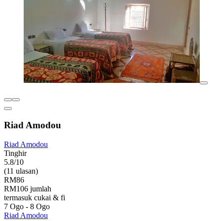
Riad Amodou
Riad Amodou
Tinghir
5.8/10
(11 ulasan)
RM86
RM106 jumlah
termasuk cukai & fi
7 Ogo - 8 Ogo
Riad Amodou