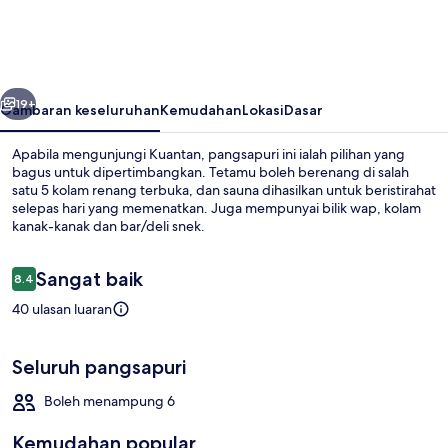
at
Timurbay
with
belumnya
Seterusnya
Seaview
19+
Gambaran keseluruhan
Kemudahan
Lokasi
Dasar
Apabila mengunjungi Kuantan, pangsapuri ini ialah pilihan yang
bagus untuk dipertimbangkan. Tetamu boleh berenang di salah
satu 5 kolam renang terbuka, dan sauna dihasilkan untuk beristirahat
selepas hari yang memenatkan. Juga mempunyai bilik wap, kolam
kanak-kanak dan bar/deli snek.
Ulasan
Sangat baik
8.4
8.4 daripada 10
40 ulasan luaran
5 kolam renang terbuka, payung kolam
Seluruh pangsapuri
Boleh menampung 6
Kemudahan popular