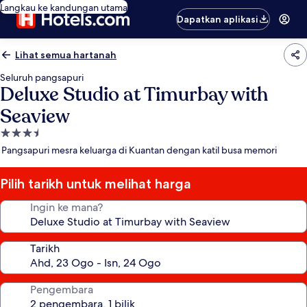
Langkau ke kandungan utama
Dapatkan aplikasi
Lihat semua hartanah
Seluruh pangsapuri
Deluxe Studio at Timurbay with
Seaview
Hartanah
3.5
Pangsapuri mesra keluarga di Kuantan dengan katil busa memori
bintang
Pilih tarikh untuk melihat harga
Ingin ke mana?
Tarikh
Pengembara