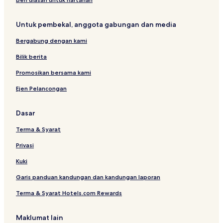
n
a
t
n
a
t
Untuk pembekal, anggota gabungan dan media
n
a
n
Bergabung dengan kami
Bilik berita
Promosikan bersama kami
Ejen Pelancongan
Dasar
Terma & Syarat
Privasi
Kuki
Garis panduan kandungan dan kandungan laporan
Terma & Syarat Hotels.com Rewards
Maklumat lain