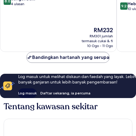
8.0
9.2
Heb
daripada
4 ulasan
9.2
daripad
10 ul
10,
10,
Sangat
Hebat,
Baik,
10
4
Harga
RM232
ulasan
ulasan
ialah
RM301 jumlah
RM232
termasuk cukai & fi
10 Ogo - 11 Ogo
Bandingkan hartanah yang serupa
Log masuk untuk melihat diskaun dan faedah yang layak. Lebih
banyak ganjaran untuk lebih banyak pengembaraan!
Log masuk
Daftar sekarang, ia percuma
Tentang kawasan sekitar