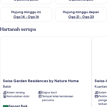
Semak ketersediaan untuk hujung minggu ini Ogo 14 - Ogo 16
Semak ketersediaan untuk hu
Hujung minggu ini
Hujung minggu depan
Ogo 14 - Ogo 16
Ogo 21 - Ogo 23
Hartanah serupa
Swiss Garden Residences by Nature Home
Swiss-Gr
Swiss
Swiss-
Swiss Garden Residences by Nature Home
Swiss-
Garden
Grand
Balok
Kuantan
Residences
Beach
Kolam renang
Dapur kecil
Kolam
by
Resort
Kemudahan dobi
Tempat letak kenderaan
Perkh
Nature
Kuantan
percuma
penga
Home
Kuantan
terba
8.0
Balok
Sangat Baik