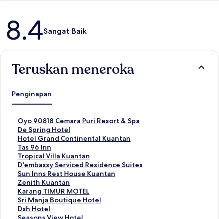
Ulasan
8.4
Sangat Baik
Teruskan meneroka
Penginapan
P
Oyo 90818 Cemara Puri Resort & Spa
a
P
De Spring Hotel
u
a
P
Hotel Grand Continental Kuantan
t
u
a
P
Tas 96 Inn
a
t
u
a
P
Tropical Villa Kuantan
n
a
t
u
a
P
D'embassy Serviced Residence Suites
S
n
a
t
u
a
P
Sun Inns Rest House Kuantan
t
S
n
a
t
u
a
P
Zenith Kuantan
a
t
S
n
a
t
u
a
P
Karang TIMUR MOTEL
n
a
t
S
n
a
t
u
a
P
Sri Manja Boutique Hotel
d
n
a
t
S
n
a
t
u
a
P
Dsh Hotel
a
d
n
a
t
S
n
a
t
u
a
P
Seasons View Hotel