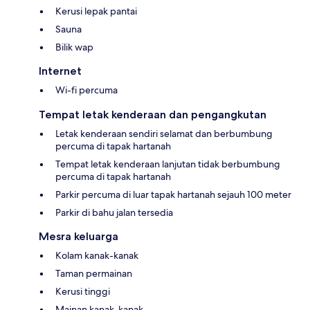
Kerusi lepak pantai
Sauna
Bilik wap
Internet
Wi-fi percuma
Tempat letak kenderaan dan pengangkutan
Letak kenderaan sendiri selamat dan berbumbung
percuma di tapak hartanah
Tempat letak kenderaan lanjutan tidak berbumbung
percuma di tapak hartanah
Parkir percuma di luar tapak hartanah sejauh 100 meter
Parkir di bahu jalan tersedia
Mesra keluarga
Kolam kanak-kanak
Taman permainan
Kerusi tinggi
Mainan kanak-kanak