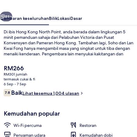
North
Point
belumnya
Seterusnya
89+
Gambaran keseluruhan
Bilik
Lokasi
Dasar
Di ibis Hong Kong North Point, anda berada dalam lingkungan 5
minit pemanduan sahaja dari Pelabuhan Victoria dan Pusat
Konvensyen dan Pameran Hong Kong. Tambahan lagi, Soho dan Lan
Kwai Fong hanya mengambil masa yang singkat untuk tiba dengan
menaiki kenderaan. Pengembara lain menyukai kakitangan dan
lokasi. Pengangkutan awam terletak berdekatan: jarak Shu Kuk
Street Perhentian Trem ialah 3 minit dan Perhentian Trem North
Harga
RM266
Point Terminus ialah 4 minit.
semasa
RM301 jumlah
ialah
termasuk cukai & fi
Meja sambut tetamu
RM266
6 Sep - 7 Sep
Ulasan
Baik
7.8
Lihat kesemua 1,004 ulasan
7.8 daripada 10
Kemudahan popular
Wi-Fi percuma
Restoran
Penyaman udara
Kemudahan dobi