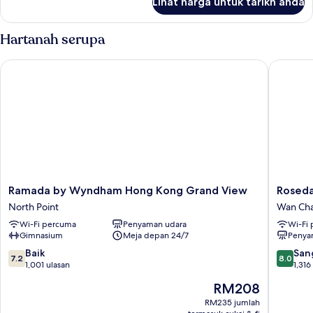
Lihat harga untuk tarikh anda
Standard
Double
Room,
Hartanah serupa
1
Katil
Ramada by Wyndham Hong Kong Grand View
Rosedal
Kelamin
(Double)
Ramada
Rosedal
Ramada by Wyndham Hong Kong Grand View
Roseda
by
Hotel
North Point
Wan Cha
Wyndham
Hong
Wi-Fi percuma
Penyaman udara
Wi-Fi
Hong
Kong
Gimnasium
Meja depan 24/7
Penya
Kong
Wan
Grand
Chai
7.2
8.0
Baik
San
7.2
8.0
View
daripada
daripad
1,001 ulasan
1,316
North
10,
10,
Harga
RM208
Point
Baik,
Sangat
ialah
1,001
Baik,
RM235 jumlah
RM208