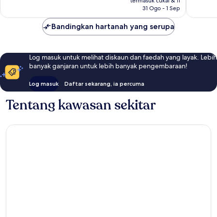
termasuk cukai & fi
ulasan
1,316
31 Ogo - 1 Sep
ulasan
Bandingkan hartanah yang serupa
Log masuk untuk melihat diskaun dan faedah yang layak. Lebih
banyak ganjaran untuk lebih banyak pengembaraan!
Log masuk
Daftar sekarang, ia percuma
Tentang kawasan sekitar