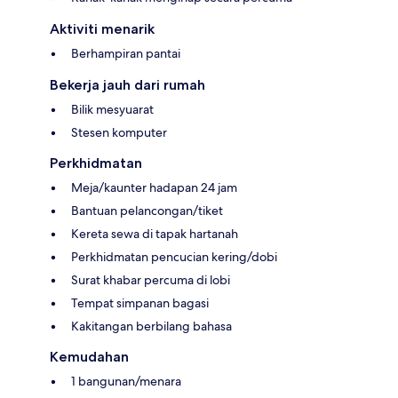
Aktiviti menarik
Berhampiran pantai
Bekerja jauh dari rumah
Bilik mesyuarat
Stesen komputer
Perkhidmatan
Meja/kaunter hadapan 24 jam
Bantuan pelancongan/tiket
Kereta sewa di tapak hartanah
Perkhidmatan pencucian kering/dobi
Surat khabar percuma di lobi
Tempat simpanan bagasi
Kakitangan berbilang bahasa
Kemudahan
1 bangunan/menara