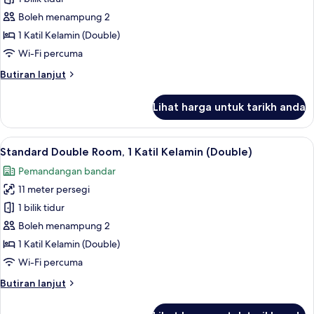
Double
Room,
Boleh menampung 2
1
1 Katil Kelamin (Double)
Katil
Wi-Fi percuma
Kelamin
Butiran
Butiran lanjut
(Double),
selanjutnya
Harbour
untuk
Lihat harga untuk tarikh anda
Superior
View
Double
Room,
Lihat
Standard Double Room, 1 Katil Kelamin (
12
1
Standard Double Room, 1 Katil Kelamin (Double)
semua
Katil
Pemandangan bandar
Kelamin
foto
(Double),
11 meter persegi
untuk
Harbour
Standard
1 bilik tidur
View
Double
Boleh menampung 2
Room,
1 Katil Kelamin (Double)
1
Wi-Fi percuma
Katil
Butiran
Butiran lanjut
Kelamin
selanjutnya
(Double)
untuk