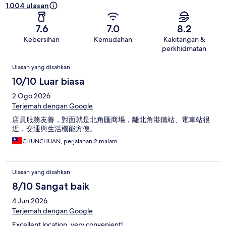
1,004 ulasan
7.6
7.0
8.2
Kebersihan
Kemudahan
Kakitangan &
perkhidmatan
Ulasan
Ulasan yang disahkan
10/10 Luar biasa
2 Ogo 2026
Terjemah dengan Google
店員服務友善，對面就是北角匯商場，離北角港鐵站、電車站很
近，交通與生活機能方便。
CHUNCHUAN, perjalanan 2 malam
Ulasan yang disahkan
8/10 Sangat baik
4 Jun 2026
Terjemah dengan Google
Excellent location, very convenient!