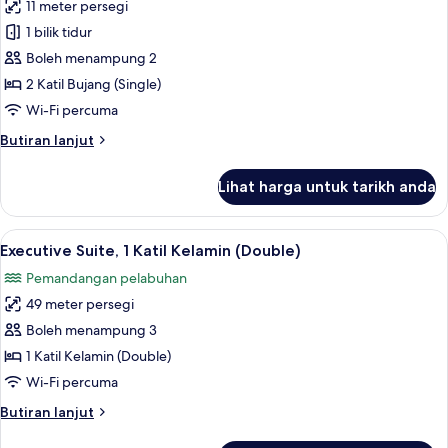
11 meter persegi
untuk
Superior
1 bilik tidur
Room,
Boleh menampung 2
2
2 Katil Bujang (Single)
Katil
Wi-Fi percuma
Bujang
Butiran
Butiran lanjut
(Single)
selanjutnya
untuk
Lihat harga untuk tarikh anda
Superior
Room,
2
Lihat
Executive Suite, 1 Katil Kelamin (Double)
9
Katil
Executive Suite, 1 Katil Kelamin (Double)
semua
Bujang
Pemandangan pelabuhan
(Single)
foto
49 meter persegi
untuk
Executive
Boleh menampung 3
Suite,
1 Katil Kelamin (Double)
1
Wi-Fi percuma
Katil
Butiran
Butiran lanjut
Kelamin
selanjutnya
(Double)
untuk