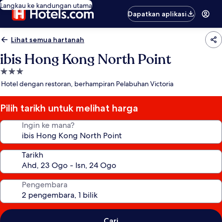
Langkau ke kandungan utama
Dapatkan aplikasi
Lihat semua hartanah
ibis Hong Kong North Point
Hartanah
3.0
Hotel dengan restoran, berhampiran Pelabuhan Victoria
bintang
Pilih tarikh untuk melihat harga
Ingin ke mana?
Tarikh
Pengembara
Cari