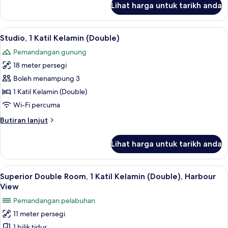
Lihat harga untuk tarikh anda
Executive
Suite,
1
Lihat
Studio, 1 Katil Kelamin (Double) | Bar mi
6
Katil
Studio, 1 Katil Kelamin (Double)
semua
Kelamin
Pemandangan gunung
(Double)
foto
18 meter persegi
untuk
Studio,
Boleh menampung 3
1
1 Katil Kelamin (Double)
Katil
Wi-Fi percuma
Kelamin
Butiran
Butiran lanjut
(Double)
selanjutnya
untuk
Lihat harga untuk tarikh anda
Studio,
1
Katil
Lihat
Superior Double Room, 1 Katil Kelamin (
15
Kelamin
Superior Double Room, 1 Katil Kelamin (Double), Harbour
semua
(Double)
View
foto
Pemandangan pelabuhan
untuk
11 meter persegi
Superior
1 bilik tidur