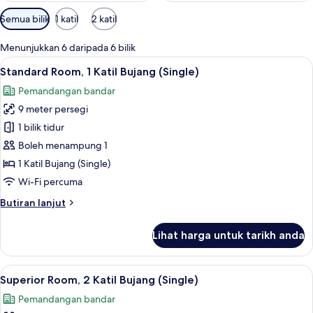
Penapis
Semua bilik
1 katil
2 katil
yang
tersedia
Menunjukkan 6 daripada 6 bilik
untuk
Lihat
Standard Room, 1 Katil Bujang (Single) |
7
Standard Room, 1 Katil Bujang (Single)
bilik
semua
Pemandangan bandar
foto
9 meter persegi
untuk
Standard
1 bilik tidur
Room,
Boleh menampung 1
1
1 Katil Bujang (Single)
Katil
Wi-Fi percuma
Bujang
Butiran
Butiran lanjut
(Single)
selanjutnya
untuk
Lihat harga untuk tarikh anda
Standard
Room,
1
Lihat
Superior Room, 2 Katil Bujang (Single) |
7
Katil
Superior Room, 2 Katil Bujang (Single)
semua
Bujang
Pemandangan bandar
(Single)
foto