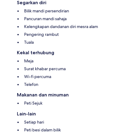
Segarkan diri
Bilik mandi persendirian
Pancuran mandi sahaja
Kelengkapan dandanan diri mesra alam
Pengering rambut
Tuala
Kekal terhubung
Meja
Surat khabar percuma
Wi-fi percuma
Telefon
Makanan dan minuman
Peti Sejuk
Lain-lain
Setiap hari
Peti besi dalam bilik