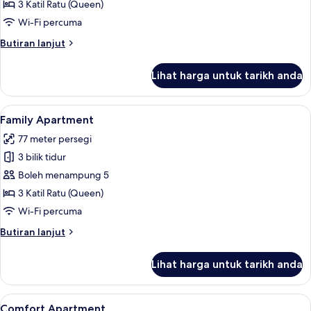
3 Katil Ratu (Queen)
Wi-Fi percuma
Butiran
Butiran lanjut
selanjutnya
untuk
Lihat harga untuk tarikh anda
Family
Apartment
Lihat
Family Apartment | Ruang tamu | 55 in
1
Family Apartment
semua
77 meter persegi
foto
3 bilik tidur
untuk
Family
Boleh menampung 5
Apartment
3 Katil Ratu (Queen)
Wi-Fi percuma
Butiran
Butiran lanjut
selanjutnya
untuk
Lihat harga untuk tarikh anda
Family
Apartment
Lihat
55 inci sebuah televisyen pintar dengan
21
Comfort Apartment