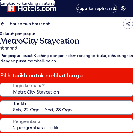
Langkau ke kandungan utama
Dapatkan aplikasi
Lihat semua hartanah
Seluruh pangsapuri
MetroCity Staycation
Hartanah
3.5
Pangsapuri pusat Kuching dengan kolam renang terbuka, dihubungkan
bintang
dengan pusat membeli-belah
Pilih tarikh untuk melihat harga
Ingin ke mana?
Tarikh
Pengembara