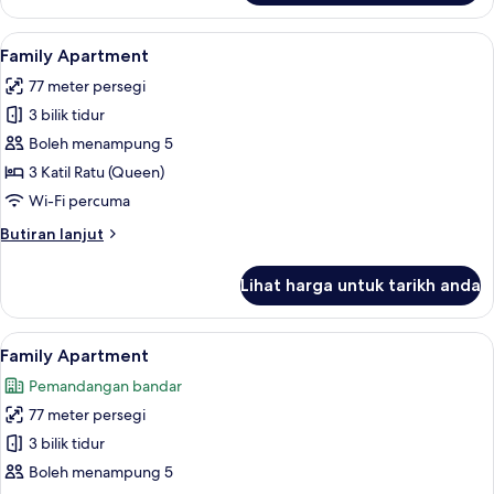
Condo
Lihat
Family Apartment | 3 bilik tidur, pera
8
Family Apartment
semua
77 meter persegi
foto
3 bilik tidur
untuk
Family
Boleh menampung 5
Apartment
3 Katil Ratu (Queen)
Wi-Fi percuma
Butiran
Butiran lanjut
selanjutnya
untuk
Lihat harga untuk tarikh anda
Family
Apartment
Lihat
Family Apartment | 3 bilik tidur, pera
9
Family Apartment
semua
Pemandangan bandar
foto
77 meter persegi
untuk
Family
3 bilik tidur
Apartment
Boleh menampung 5