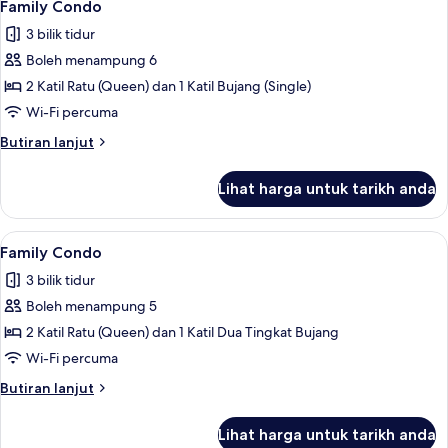
6
Family Condo
semua
3 bilik tidur
foto
Boleh menampung 6
untuk
Family
2 Katil Ratu (Queen) dan 1 Katil Bujang (Single)
Condo
Wi-Fi percuma
Butiran
Butiran lanjut
selanjutnya
untuk
Lihat harga untuk tarikh anda
Family
Condo
Lihat
Family Condo | 3 bilik tidur, peralata
7
Family Condo
semua
3 bilik tidur
foto
Boleh menampung 5
untuk
Family
2 Katil Ratu (Queen) dan 1 Katil Dua Tingkat Bujang
Condo
Wi-Fi percuma
Butiran
Butiran lanjut
selanjutnya
untuk
Lihat harga untuk tarikh anda
Family