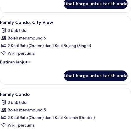
untuk
Lihat harga untuk tarikh anda
Family
Condo,
Pool
Lihat
Family Condo, City View | Ruang tamu |
9
View
Family Condo, City View
semua
3 bilik tidur
foto
Boleh menampung 6
untuk
Family
2 Katil Ratu (Queen) dan 1 Katil Bujang (Single)
Condo,
Wi-Fi percuma
City
Butiran
Butiran lanjut
View
selanjutnya
untuk
Lihat harga untuk tarikh anda
Family
Condo,
City
Lihat
Family Condo | Ruang tamu | 55 inci s
8
View
Family Condo
semua
3 bilik tidur
foto
Boleh menampung 5
untuk
Family
2 Katil Ratu (Queen) dan 1 Katil Kelamin (Double)
Condo
Wi-Fi percuma