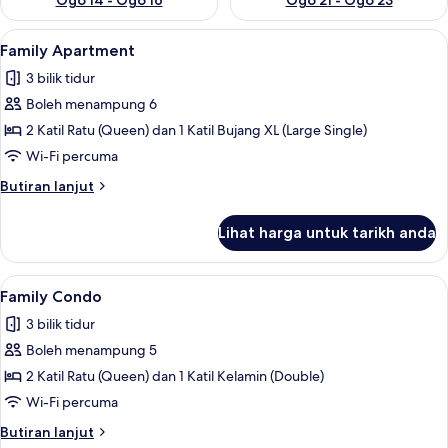
Ogo 14 - Ogo 16
Ogo 21 - Ogo 23
Lihat
Family Apartment | 3 bilik tidur, pera
9
Family Apartment
semua
3 bilik tidur
foto
Boleh menampung 6
untuk
Family
2 Katil Ratu (Queen) dan 1 Katil Bujang XL (Large Single)
Apartment
Wi-Fi percuma
Butiran
Butiran lanjut
selanjutnya
untuk
Lihat harga untuk tarikh anda
Family
Apartment
Lihat
Family Condo | 3 bilik tidur, peralata
6
Family Condo
semua
3 bilik tidur
foto
Boleh menampung 5
untuk
Family
2 Katil Ratu (Queen) dan 1 Katil Kelamin (Double)
Condo
Wi-Fi percuma
Butiran
Butiran lanjut