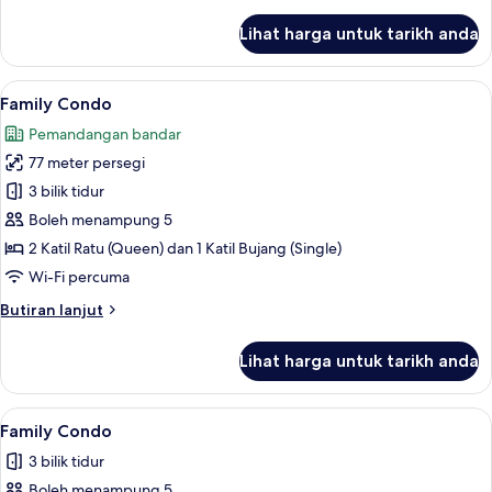
selanjutnya
untuk
Lihat harga untuk tarikh anda
Family
Condo
Lihat
Family Condo | 3 bilik tidur, peralata
11
Family Condo
semua
Pemandangan bandar
foto
77 meter persegi
untuk
Family
3 bilik tidur
Condo
Boleh menampung 5
2 Katil Ratu (Queen) dan 1 Katil Bujang (Single)
Wi-Fi percuma
Butiran
Butiran lanjut
selanjutnya
untuk
Lihat harga untuk tarikh anda
Family
Condo
Lihat
Family Condo | Ruang tamu | 55 inci s
8
Family Condo
semua
3 bilik tidur
foto
Boleh menampung 5