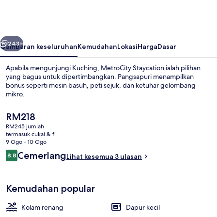
belumnya
Seterusnya
243+
Gambaran keseluruhan
Kemudahan
Lokasi
Harga
Dasar
Apabila mengunjungi Kuching, MetroCity Staycation ialah pilihan
yang bagus untuk dipertimbangkan. Pangsapuri menampilkan
bonus seperti mesin basuh, peti sejuk, dan ketuhar gelombang
mikro.
Harga
RM218
semasa
RM245 jumlah
ialah
termasuk cukai & fi
RM218
9 Ogo - 10 Ogo
Kolam renang terbuka
Ulasan
Cemerlang
8.8
Lihat kesemua 3 ulasan
8.8 daripada 10
Kemudahan popular
Kolam renang
Dapur kecil