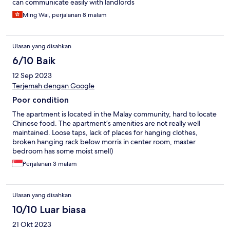
can communicate easily with landlords
Ming Wai, perjalanan 8 malam
Ulasan yang disahkan
6/10 Baik
12 Sep 2023
Terjemah dengan Google
Poor condition
The apartment is located in the Malay community, hard to locate
Chinese food. The apartment’s amenities are not really well
maintained. Loose taps, lack of places for hanging clothes,
broken hanging rack below morris in center room, master
bedroom has some moist smell)
Perjalanan 3 malam
Ulasan yang disahkan
10/10 Luar biasa
21 Okt 2023