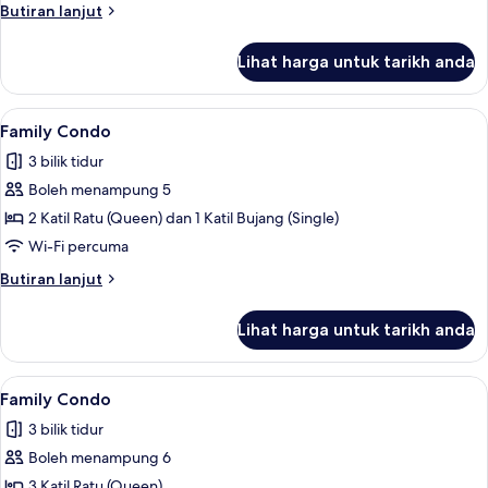
Butiran
Butiran lanjut
selanjutnya
untuk
Lihat harga untuk tarikh anda
Family
Condo
Lihat
Family Condo | Ruang tamu | 55 inci s
11
Family Condo
semua
3 bilik tidur
foto
Boleh menampung 5
untuk
Family
2 Katil Ratu (Queen) dan 1 Katil Bujang (Single)
Condo
Wi-Fi percuma
Butiran
Butiran lanjut
selanjutnya
untuk
Lihat harga untuk tarikh anda
Family
Condo
Lihat
Family Condo | Ruang tamu | 55 inci s
8
Family Condo
semua
3 bilik tidur
foto
Boleh menampung 6
untuk
Family
3 Katil Ratu (Queen)