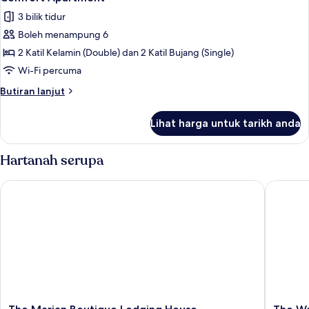
semua
3 bilik tidur
foto
Boleh menampung 6
untuk
Comfort
2 Katil Kelamin (Double) dan 2 Katil Bujang (Single)
Apartment
Wi-Fi percuma
Butiran
Butiran lanjut
selanjutnya
untuk
Lihat harga untuk tarikh anda
Comfort
Apartment
Hartanah serupa
The Marian Boutique Lodging House
The Wate
The
The