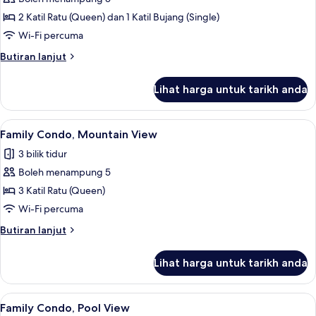
untuk
Family
2 Katil Ratu (Queen) dan 1 Katil Bujang (Single)
Condo
Wi-Fi percuma
Butiran
Butiran lanjut
selanjutnya
untuk
Lihat harga untuk tarikh anda
Family
Condo
Lihat
Family Condo, Mountain View | Ruang t
8
Family Condo, Mountain View
semua
3 bilik tidur
foto
Boleh menampung 5
untuk
Family
3 Katil Ratu (Queen)
Condo,
Wi-Fi percuma
Mountain
Butiran
Butiran lanjut
View
selanjutnya
untuk
Lihat harga untuk tarikh anda
Family
Condo,
Mountain
Lihat
Family Condo, Pool View | 3 bilik tidu
8
View
Family Condo, Pool View