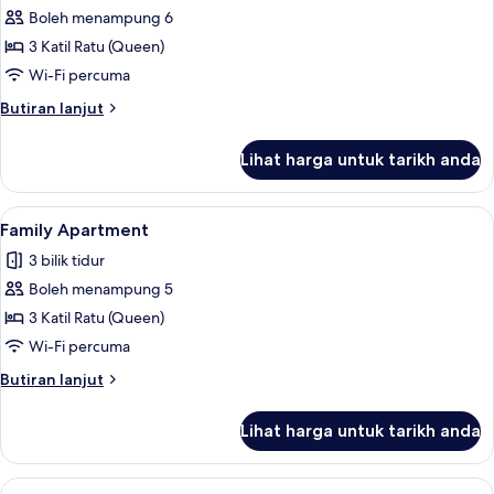
Boleh menampung 6
untuk
Family
3 Katil Ratu (Queen)
Condo
Wi-Fi percuma
Butiran
Butiran lanjut
selanjutnya
untuk
Lihat harga untuk tarikh anda
Family
Condo
Lihat
Family Apartment | Ruang tamu | 55 in
6
Family Apartment
semua
3 bilik tidur
foto
Boleh menampung 5
untuk
Family
3 Katil Ratu (Queen)
Apartment
Wi-Fi percuma
Butiran
Butiran lanjut
selanjutnya
untuk
Lihat harga untuk tarikh anda
Family
Apartment
Lihat
Family Condo | Ruang tamu | 55 inci s