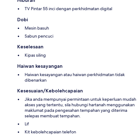
Hiburan
TV Pintar 55 inci dengan perkhidmatan digital
Dobi
Mesin basuh
Sabun pencuci
Keselesaan
Kipas siling
Haiwan kesayangan
Haiwan kesayangan atau haiwan perkhidmatan tidak
dibenarkan
Kesesuaian/Kebolehcapaian
Jika anda mempunyai permintaan untuk keperluan mudah
akses yang tertentu, sila hubungi hartanah menggunakan
maklumat pada pengesahan tempahan yang diterima
selepas membuat tempahan.
Lif
Kit kebolehcapaian telefon