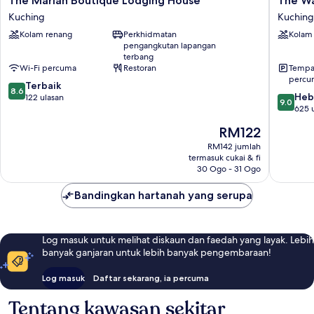
The Marian Boutique Lodging House
The Wa
Marian
Waterfr
Kuching
Kuching
Boutique
Hotel
Kolam renang
Perkhidmatan
Kolam
Lodging
Kuching
pengangkutan lapangan
House
terbang
Kuching
Wi-Fi percuma
Restoran
Tempat
percu
8.6
Terbaik
8.6
9.0
Heb
daripada
122 ulasan
9.0
daripad
625 
10,
10,
Terbaik,
Harga
RM122
Hebat,
122
ialah
625
RM142 jumlah
ulasan
RM122
termasuk cukai & fi
ulasan
30 Ogo - 31 Ogo
Bandingkan hartanah yang serupa
Log masuk untuk melihat diskaun dan faedah yang layak. Lebih
banyak ganjaran untuk lebih banyak pengembaraan!
Log masuk
Daftar sekarang, ia percuma
Tentang kawasan sekitar