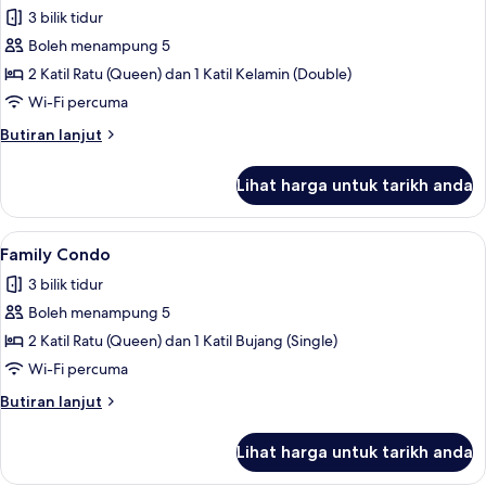
semua
3 bilik tidur
foto
Boleh menampung 5
untuk
Family
2 Katil Ratu (Queen) dan 1 Katil Kelamin (Double)
Condo,
Wi-Fi percuma
Pool
Butiran
Butiran lanjut
View
selanjutnya
untuk
Lihat harga untuk tarikh anda
Family
Condo,
Pool
Lihat
Family Condo | Ruang tamu | 55 inci s
8
View
Family Condo
semua
3 bilik tidur
foto
Boleh menampung 5
untuk
Family
2 Katil Ratu (Queen) dan 1 Katil Bujang (Single)
Condo
Wi-Fi percuma
Butiran
Butiran lanjut
selanjutnya
untuk
Lihat harga untuk tarikh anda
Family
Condo