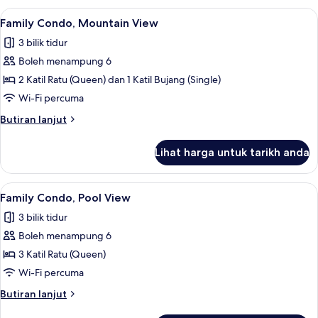
Lihat
Family Condo, Mountain View | Ruang t
7
Family Condo, Mountain View
semua
3 bilik tidur
foto
Boleh menampung 6
untuk
Family
2 Katil Ratu (Queen) dan 1 Katil Bujang (Single)
Condo,
Wi-Fi percuma
Mountain
Butiran
Butiran lanjut
View
selanjutnya
untuk
Lihat harga untuk tarikh anda
Family
Condo,
Mountain
Lihat
Family Condo, Pool View | Ruang tamu |
7
View
Family Condo, Pool View
semua
3 bilik tidur
foto
Boleh menampung 6
untuk
Family
3 Katil Ratu (Queen)
Condo,
Wi-Fi percuma
Pool
Butiran
Butiran lanjut
View
selanjutnya