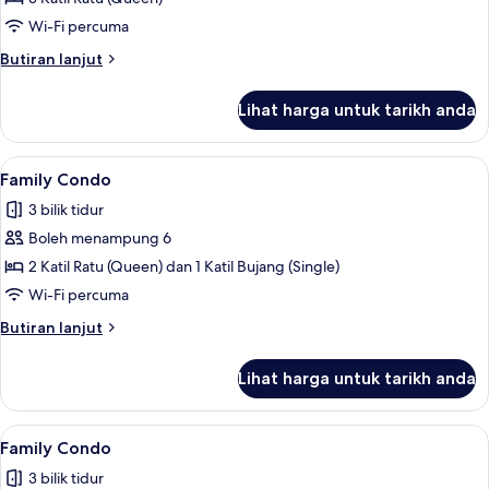
Condo
Wi-Fi percuma
Butiran
Butiran lanjut
selanjutnya
untuk
Lihat harga untuk tarikh anda
Family
Condo
Lihat
Family Condo | 3 bilik tidur, peralata
8
Family Condo
semua
3 bilik tidur
foto
Boleh menampung 6
untuk
Family
2 Katil Ratu (Queen) dan 1 Katil Bujang (Single)
Condo
Wi-Fi percuma
Butiran
Butiran lanjut
selanjutnya
untuk
Lihat harga untuk tarikh anda
Family
Condo
Lihat
Family Condo | Ruang tamu | 55 inci s
10
Family Condo
semua
3 bilik tidur
foto