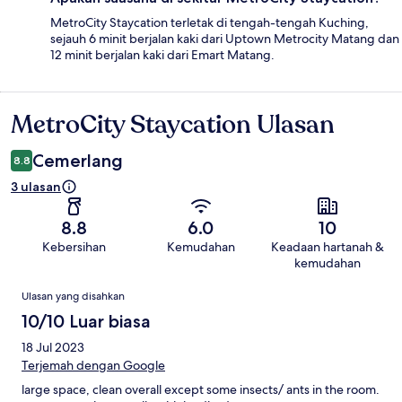
MetroCity Staycation terletak di tengah-tengah Kuching,
sejauh 6 minit berjalan kaki dari Uptown Metrocity Matang dan
12 minit berjalan kaki dari Emart Matang.
MetroCity Staycation Ulasan
Ulasan
Cemerlang
8.8
3 ulasan
8.8
6.0
10
Kebersihan
Kemudahan
Keadaan hartanah &
kemudahan
Ulasan
Ulasan yang disahkan
10/10 Luar biasa
18 Jul 2023
Terjemah dengan Google
large space, clean overall except some insects/ ants in the room.