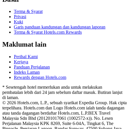
Terma & Syarat
Privasi
Kuki
Garis panduan kandungan dan kandungan laporan
Terma & Syarat Hotels.com Rewards
Maklumat lain
Perihal Kami
Kerjaya
Panduan Perjalanan
Indeks Laman
Rewards dengan Hotels.com
* Sesetengah hotel memerlukan anda untuk melakukan
pembatalan lebih dari 24 jam sebelum daftar masuk. Butiran lanjut
di laman.
© 2026 Hotels.com, L.P., sebuah syarikat Expedia Group. Hak cipta
terpelihara. Hotels.com dan Logo Hotels.com ialah tanda dagangan
atau tanda dagangan berdaftar Hotels.com, L.P.
BEX Travel
Malaysia Sdn Bhd (201201017061 (1002572-x)). No. Lesen
Perjalanan Malaysia KPK 8269, Suite 6-04A, Tingkat 6, The
Pinnacle, Persiaran Lagoon, Bandar Sunway, 47500 Subang Jaya,