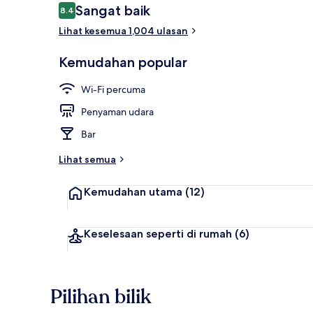
Ulasan
Sangat baik
8.4
8.4 daripada 10
Lihat kesemua 1,004 ulasan
Lobi
Kemudahan popular
Wi-Fi percuma
Penyaman udara
Bar
Lihat semua
Kemudahan utama
(12)
Keselesaan seperti di rumah
(6)
Pilihan bilik