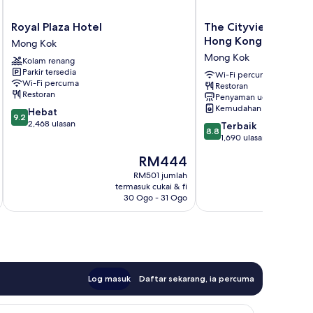
Royal
The
Royal Plaza Hotel
The Cityview - Chi
Plaza
Cityview
Hong Kong
Mong Kok
Hotel
-
Mong Kok
Kolam renang
Mong
Chinese
Parkir tersedia
Kok
YMCA
Wi-Fi percuma
Wi-Fi percuma
Restoran
of
Restoran
Penyaman udara
Hong
Kemudahan dobi
9.2
Hebat
Kong
9.2
daripada
2,468 ulasan
8.8
Mong
Terbaik
8.8
10,
daripada
Kok
1,690 ulasan
Hebat,
10,
Harga
RM444
2,468
Terbaik,
ialah
ulasan
1,690
RM501 jumlah
RM444
termasuk cukai & fi
t
ulasan
30 Ogo - 31 Ogo
Log masuk
Daftar sekarang, ia percuma