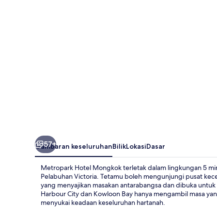
57+
Gambaran keseluruhan
Bilik
Lokasi
Dasar
Metropark Hotel Mongkok terletak dalam lingkungan 5 m
Pelabuhan Victoria. Tetamu boleh mengunjungi pusat kec
yang menyajikan masakan antarabangsa dan dibuka untuk 
Harbour City dan Kowloon Bay hanya mengambil masa yang
menyukai keadaan keseluruhan hartanah.