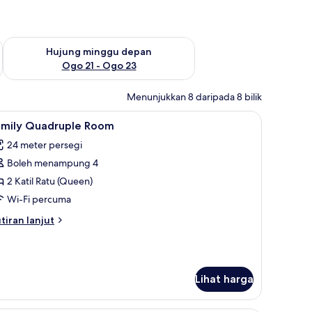
ggu ini Ogo 14 - Ogo 16
Semak ketersediaan untuk hujung minggu depan Ogo 21 - O
Hujung minggu depan
Ogo 21 - Ogo 23
Menunjukkan 8 daripada 8 bilik
ngsir/tirai gelap terus
ihat
Family Quadruple Room | Bar mini, peti besi dal
13
amily Quadruple Room
emua
24 meter persegi
oto
Boleh menampung 4
ntuk
amily
2 Katil Ratu (Queen)
uadruple
Wi-Fi percuma
oom
tiran
tiran lanjut
lanjutnya
tuk
mily
adruple
Lihat harga
oom