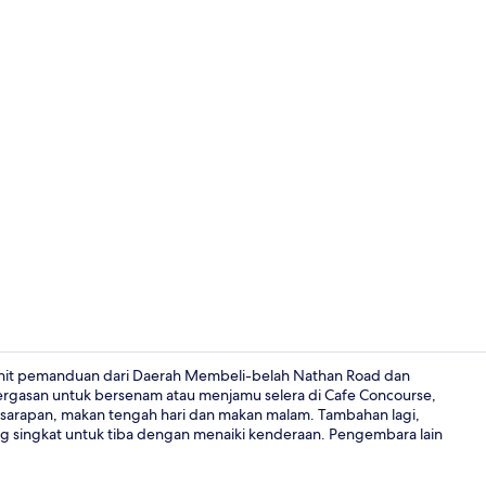
Bufet
init pemanduan dari Daerah Membeli-belah Nathan Road dan
ergasan untuk bersenam atau menjamu selera di Cafe Concourse,
sarapan, makan tengah hari dan makan malam. Tambahan lagi,
Perincian ba
 singkat untuk tiba dengan menaiki kenderaan. Pengembara lain