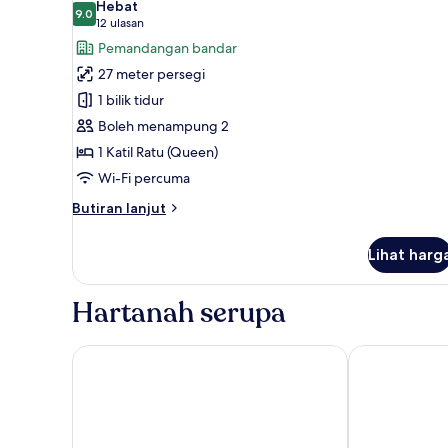
Hebat
foto
9.0
9.0 daripada 10
(12
12 ulasan
untuk
ulasan)
Pemandangan bandar
Premier
27 meter persegi
Double
1 bilik tidur
Room
Boleh menampung 2
1 Katil Ratu (Queen)
Wi-Fi percuma
Butiran
Butiran lanjut
selanjutnya
untuk
Lihat harg
Premier
Double
Room
Hartanah serupa
Metropark Hotel Kowloon Hong Kong
Eaton HK