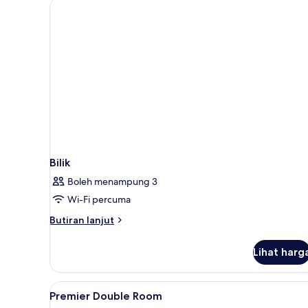
Bilik
Boleh menampung 3
Wi-Fi percuma
Butiran
Butiran lanjut
selanjutnya
untuk
Lihat harg
Bilik
Lihat
Bar mini, peti besi dalam bilik, 
8
Premier Double Room
semua