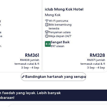
iclub
iclub Mong Kok Hotel
Mong
Mong Kok
Kok
g
Wi-Fi percuma
Hotel
n
Bilik bersambung
Mong
tersedia
Kok
a
Penyaman udara
ma
Meja depan 24/7
8.2
Sangat Baik
8.2
daripada
n
897 ulasan
10,
Harga
Harga
RM361
RM328
Sangat
ialah
ialah
Baik,
RM408 jumlah
RM371 jumlah
RM361
RM328
897
termasuk cukai & fi
termasuk cukai & fi
ulasan
3 Sep - 4 Sep
3 Sep - 4 Sep
Bandingkan hartanah yang serupa
n faedah yang layak. Lebih banyak
mbaraan!