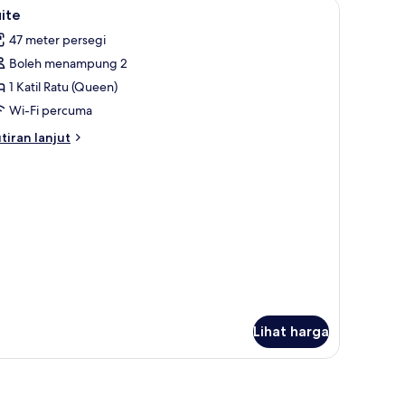
ihat
Suite | Bar mini, peti besi dalam bilik, meja, lan
12
ite
emua
47 meter persegi
oto
Boleh menampung 2
ntuk
uite
1 Katil Ratu (Queen)
Wi-Fi percuma
tiran
tiran lanjut
lanjutnya
tuk
ite
Lihat harga
ngsir/tirai gelap terus