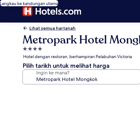
Langkau ke kandungan utama
Lihat semua hartanah
Metropark Hotel Mong
Hartanah
4.0
Hotel dengan restoran, berhampiran Pelabuhan Victoria
bintang
Pilih tarikh untuk melihat harga
Ingin ke mana?
Galeri
foto
untuk
Metropark
Hotel
Mongkok