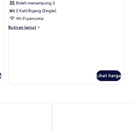
Boleh menampung 3
foto
2 Katil Bujang (Single)
untuk
Standard
Wi-Fi percuma
Twin
Butiran
Butiran lanjut
Room
selanjutnya
untuk
Standard
Twin
Room
a
Lihat harga
iclub Mong Kok Hotel