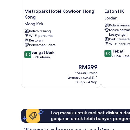
Metropark
Eaton
Metropark Hotel Kowloon Hong
Eaton HK
Hotel
HK
Kong
Jordan
Kowloon
Jordan
Mong Kok
Kolam renan
Hong
Mesra haiwa
Kong
Kolam renang
kesayangan
Wi-Fi percuma
Mong
Parkir tersedi
Restoran
Kok
Wi-Fi percu
Penyaman udara
9.0
Hebat
8.2
Sangat Baik
9.0
8.2
daripada
2,064 ulasa
daripada
1,001 ulasan
10,
10,
Harga
RM299
Hebat,
Sangat
ialah
2,064
Baik,
RM338 jumlah
RM299
ulasan
termasuk cukai & fi
1,001
3 Sep - 4 Sep
ulasan
Log masuk untuk melihat diskaun da
ganjaran untuk lebih banyak penge