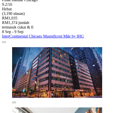
9.2/10
Hebat
(3,190 ulasan)
RM1,035
RM1,374 jumlah
termasuk cukai & fi
8 Sep - 9 Sep
InterContinental Chicago Magnificent Mile by IHG