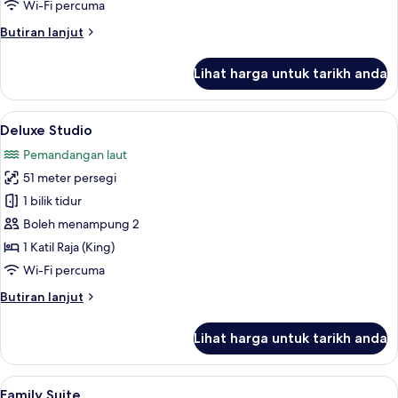
Wi-Fi percuma
Butiran
Butiran lanjut
selanjutnya
untuk
Lihat harga untuk tarikh anda
Standard
Studio
Lihat
Deluxe Studio | Bar mini, meja, ruang k
11
Deluxe Studio
semua
Pemandangan laut
foto
51 meter persegi
untuk
Deluxe
1 bilik tidur
Studio
Boleh menampung 2
1 Katil Raja (King)
Wi-Fi percuma
Butiran
Butiran lanjut
selanjutnya
untuk
Lihat harga untuk tarikh anda
Deluxe
Studio
Lihat
Family Suite | Bar mini, meja, ruang ke
29
Family Suite