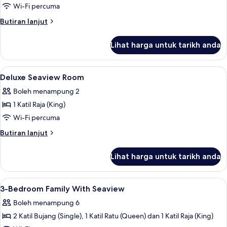
King
Wi-Fi percuma
Studio
Butiran
Butiran lanjut
With
selanjutnya
untuk
Seaview
Lihat harga untuk tarikh anda
King
Studio
With
Lihat
Bar mini, meja, ruang kerja komputer ri
11
Seaview
Deluxe Seaview Room
semua
Boleh menampung 2
foto
1 Katil Raja (King)
untuk
Deluxe
Wi-Fi percuma
Seaview
Butiran
Butiran lanjut
Room
selanjutnya
untuk
Lihat harga untuk tarikh anda
Deluxe
Seaview
Room
Lihat
Bar mini, meja, ruang kerja komputer ri
29
3-Bedroom Family With Seaview
semua
Boleh menampung 6
foto
2 Katil Bujang (Single), 1 Katil Ratu (Queen) dan 1 Katil Raja (King)
untuk