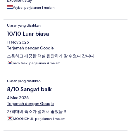
Excellent stay
Wybe, perjalanan 1 malam
Ulasan yang disahkan
10/10 Luar biasa
11 Nov 2025
Terjemah dengan Google
조용하고 깨끗한 객실 편안하게 잘 쉬었다 갑니다
nam taek, perjalanan 4 malam
Ulasan yang disahkan
8/10 Sangat baik
4 Mac 2026
Terjemah dengan Google
가격대비 숙소가 넓어서 좋았음 !!
MOONCHUL, perjalanan 1 malam