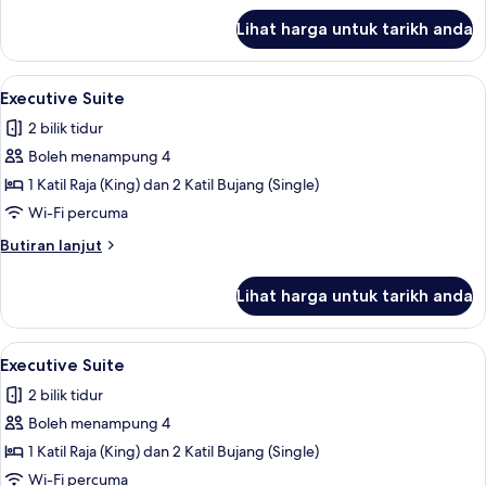
untuk
Lihat harga untuk tarikh anda
Standard
Studio
Lihat
Executive Suite | Bar mini, meja, ruang
1
Executive Suite
semua
2 bilik tidur
foto
Boleh menampung 4
untuk
Executive
1 Katil Raja (King) dan 2 Katil Bujang (Single)
Suite
Wi-Fi percuma
Butiran
Butiran lanjut
selanjutnya
untuk
Lihat harga untuk tarikh anda
Executive
Suite
Lihat
Executive Suite | Bar mini, meja, ruang
1
Executive Suite
semua
2 bilik tidur
foto
Boleh menampung 4
untuk
Executive
1 Katil Raja (King) dan 2 Katil Bujang (Single)
Suite
Wi-Fi percuma