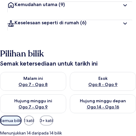
Kemudahan utama
(9)
Keselesaan seperti di rumah
(6)
Pilihan bilik
Semak ketersediaan untuk tarikh ini
Semak ketersediaan untuk malam ini Ogo 7 - Ogo 8
Semak ketersediaan untuk es
Malam ini
Esok
Ogo 7 - Ogo 8
Ogo 8 - Ogo 9
Semak ketersediaan untuk hujung minggu ini Ogo 7 - Ogo 9
Semak ketersediaan untuk hu
Hujung minggu ini
Hujung minggu depan
Ogo 7 - Ogo 9
Ogo 14 - Ogo 16
Penapis
Semua bilik
1 katil
3+ katil
yang
tersedia
Menunjukkan 14 daripada 14 bilik