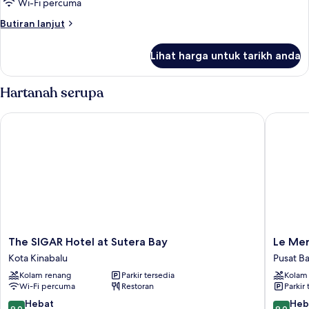
3-
Wi-Fi percuma
Bedroom
Butiran
Butiran lanjut
Family
selanjutnya
untuk
With
Lihat harga untuk tarikh anda
3-
Seaview
Bedroom
Family
Hartanah serupa
With
Seaview
The SIGAR Hotel at Sutera Bay
Le Merid
The
Le
The SIGAR Hotel at Sutera Bay
Le Mer
SIGAR
Meridie
Kota Kinabalu
Pusat B
Hotel
Kota
Kolam renang
Parkir tersedia
Kolam
at
Kinabal
Wi-Fi percuma
Restoran
Parkir 
Sutera
Pusat
Bay
Bandar
9.0
9.0
Hebat
Heb
9.0
9.0