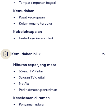
Tempat simpanan bagasi
Kemudahan
Pusat kecergasan
Kolam renang terbuka
Kebolehcapaian
Lantai kayu keras di bilik
Kemudahan bilik
Hiburan sepanjang masa
65-inci TV Pintar
Saluran TV digital
Netflix
Perkhidmatan penstriman
Keselesaan di rumah
Penyaman udara