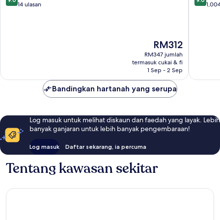
Kota
Kota
daripada
daripad
14 ulasan
1,004
Kinabalu
Kinabal
10,
10,
Hebat,
Hebat,
14
1,004
ulasan
ulasan
Harga
RM312
ialah
RM347 jumlah
RM312
termasuk cukai & fi
1 Sep - 2 Sep
Bandingkan hartanah yang serupa
Log masuk untuk melihat diskaun dan faedah yang layak. Lebih
banyak ganjaran untuk lebih banyak pengembaraan!
Log masuk
Daftar sekarang, ia percuma
Tentang kawasan sekitar