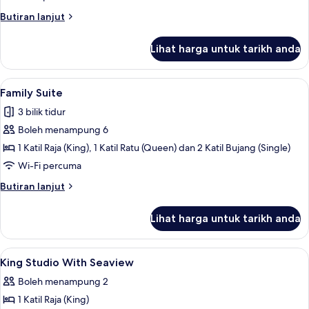
Butiran
Butiran lanjut
selanjutnya
untuk
Lihat harga untuk tarikh anda
Executive
Suite
Lihat
Family Suite | Bar mini, meja, ruang ke
1
Family Suite
semua
3 bilik tidur
foto
Boleh menampung 6
untuk
Family
1 Katil Raja (King), 1 Katil Ratu (Queen) dan 2 Katil Bujang (Single)
Suite
Wi-Fi percuma
Butiran
Butiran lanjut
selanjutnya
untuk
Lihat harga untuk tarikh anda
Family
Suite
Lihat
Bar mini, meja, ruang kerja komputer ri
18
King Studio With Seaview
semua
Boleh menampung 2
foto
1 Katil Raja (King)
untuk