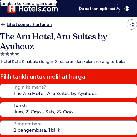
Langkau ke kandungan utama
Dapatkan aplikasi
Lihat semua hartanah
The Aru Hotel, Aru Suites by
Ayuhouz
Hartanah
4.0
Hotel Kota Kinabalu dengan 2 restoran dan kolam renang terbuka
bintang
Pilih tarikh untuk melihat harga
Ingin ke mana?
Tarikh
Pengembara