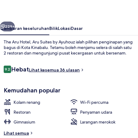
Hotel,
Aru
Suites
belumnya
Seterusnya
by
229+
Gambaran keseluruhan
Bilik
Lokasi
Dasar
Ayuhouz
The Aru Hotel, Aru Suites by Ayuhouz ialah pilihan penginapan yang
bagus di Kota Kinabalu. Tetamu boleh menjamu selera di salah satu
2 restoran dan mengunjungi pusat kecergasan untuk bersenam.
Ulasan
Hebat
9.2
Lihat kesemua 36 ulasan
9.2 daripada 10
Kemudahan popular
Duplex | Ruang tamu | 65 inci sebuah t
Kolam renang
Wi-Fi percuma
Restoran
Penyaman udara
Gimnasium
Larangan merokok
Lihat semua