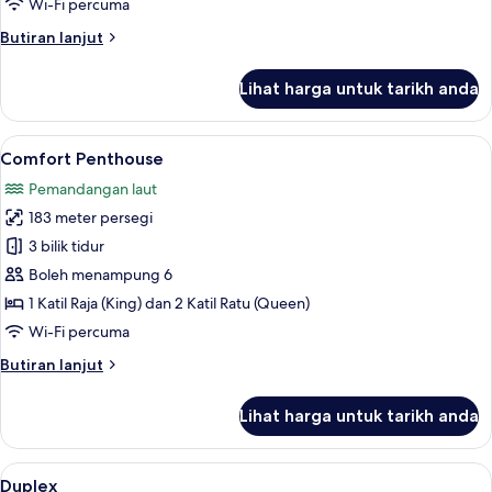
Wi-Fi percuma
Butiran
Butiran lanjut
selanjutnya
untuk
Lihat harga untuk tarikh anda
Executive
Suite
Lihat
Comfort Penthouse | Bar mini, meja, ru
50
Comfort Penthouse
semua
Pemandangan laut
foto
183 meter persegi
untuk
Comfort
3 bilik tidur
Penthouse
Boleh menampung 6
1 Katil Raja (King) dan 2 Katil Ratu (Queen)
Wi-Fi percuma
Butiran
Butiran lanjut
selanjutnya
untuk
Lihat harga untuk tarikh anda
Comfort
Penthouse
Lihat
Duplex | Bar mini, meja, ruang kerja ko
17
Duplex