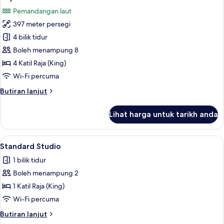
semua
Pemandangan laut
foto
397 meter persegi
untuk
Duplex
4 bilik tidur
Boleh menampung 8
4 Katil Raja (King)
Wi-Fi percuma
Butiran
Butiran lanjut
selanjutnya
untuk
Lihat harga untuk tarikh anda
Duplex
Lihat
Bar mini, meja, ruang kerja komputer ri
1
Standard Studio
semua
1 bilik tidur
foto
Boleh menampung 2
untuk
Standard
1 Katil Raja (King)
Studio
Wi-Fi percuma
Butiran
Butiran lanjut
selanjutnya