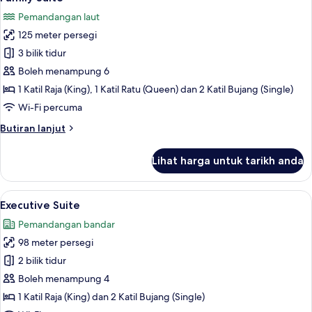
semua
Pemandangan laut
foto
125 meter persegi
untuk
Family
3 bilik tidur
Suite
Boleh menampung 6
1 Katil Raja (King), 1 Katil Ratu (Queen) dan 2 Katil Bujang (Single)
Wi-Fi percuma
Butiran
Butiran lanjut
selanjutnya
untuk
Lihat harga untuk tarikh anda
Family
Suite
Lihat
Executive Suite | Bar mini, meja, ruang
22
Executive Suite
semua
Pemandangan bandar
foto
98 meter persegi
untuk
Executive
2 bilik tidur
Suite
Boleh menampung 4
1 Katil Raja (King) dan 2 Katil Bujang (Single)