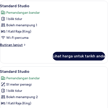
untuk
Lihat
Standard Studio | Bar mini, meja, ruang
2
Standard Studio
bilik
semua
Pemandangan bandar
foto
1 bilik tidur
untuk
Standard
Boleh menampung 1
Studio
1 Katil Raja (King)
Wi-Fi percuma
Butiran
Butiran lanjut
selanjutnya
untuk
Lihat harga untuk tarikh anda
Standard
Studio
Lihat
Standard Studio | Bar mini, meja, ruang
25
Standard Studio
semua
Pemandangan bandar
foto
51 meter persegi
untuk
Standard
1 bilik tidur
Studio
Boleh menampung 2
1 Katil Raja (King)