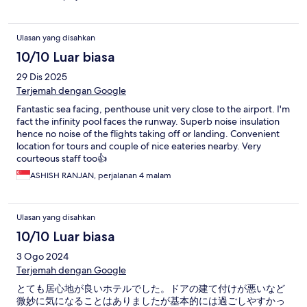
Ulasan yang disahkan
10/10 Luar biasa
29 Dis 2025
Terjemah dengan Google
Fantastic sea facing, penthouse unit very close to the airport. I'm
fact the infinity pool faces the runway. Superb noise insulation
hence no noise of the flights taking off or landing. Convenient
location for tours and couple of nice eateries nearby. Very
courteous staff too👍
ASHISH RANJAN, perjalanan 4 malam
Ulasan yang disahkan
10/10 Luar biasa
3 Ogo 2024
Terjemah dengan Google
とても居心地が良いホテルでした。ドアの建て付けが悪いなど
微妙に気になることはありましたが基本的には過ごしやすかっ