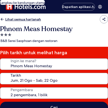
Langkau ke kandungan utama
Dapatkan aplikasi
Lihat semua hartanah
Phnom Meas Homestay
Hartanah
3.0
B&B Serei Saophoan dengan restoran
bintang
Pilih tarikh untuk melihat harga
Ingin ke mana?
Tarikh
Pengembara
Cari