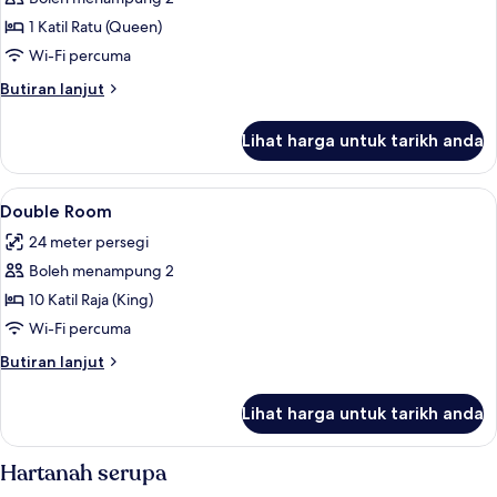
foto
1 Katil Ratu (Queen)
untuk
Double
Wi-Fi percuma
Room
Butiran
Butiran lanjut
selanjutnya
untuk
Lihat harga untuk tarikh anda
Double
Room
Lihat
Meja, ruang kerja komputer riba, Wi-
8
Double Room
semua
24 meter persegi
foto
Boleh menampung 2
untuk
Double
10 Katil Raja (King)
Room
Wi-Fi percuma
Butiran
Butiran lanjut
selanjutnya
untuk
Lihat harga untuk tarikh anda
Double
Room
Hartanah serupa