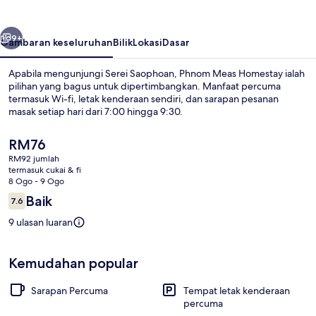
belumnya
Seterusnya
9+
Gambaran keseluruhan
Bilik
Lokasi
Dasar
Apabila mengunjungi Serei Saophoan, Phnom Meas Homestay ialah
pilihan yang bagus untuk dipertimbangkan. Manfaat percuma
termasuk Wi-fi, letak kenderaan sendiri, dan sarapan pesanan
masak setiap hari dari 7:00 hingga 9:30.
Harga
RM76
semasa
RM92 jumlah
ialah
termasuk cukai & fi
RM76
8 Ogo - 9 Ogo
Meja, ruang kerja komputer riba, Wi-
Ulasan
Baik
7.6
7.6 daripada 10
9 ulasan luaran
Kemudahan popular
Sarapan Percuma
Tempat letak kenderaan
percuma