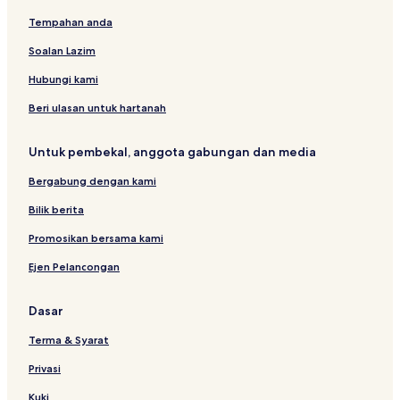
e
Tempahan anda
l
Soalan Lazim
Hubungi kami
Beri ulasan untuk hartanah
Untuk pembekal, anggota gabungan dan media
Bergabung dengan kami
Bilik berita
Promosikan bersama kami
Ejen Pelancongan
Dasar
Terma & Syarat
Privasi
Kuki