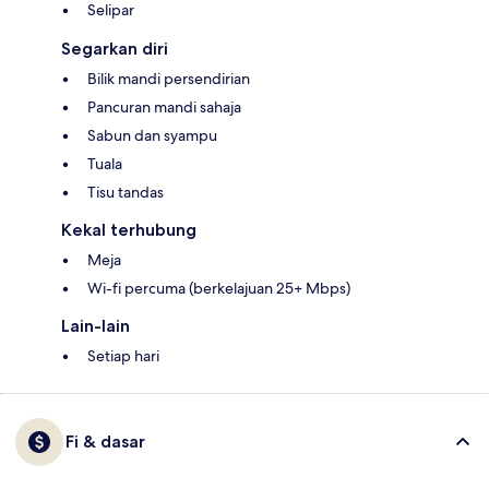
Selipar
Segarkan diri
Bilik mandi persendirian
Pancuran mandi sahaja
Sabun dan syampu
Tuala
Tisu tandas
Kekal terhubung
Meja
Wi-fi percuma (berkelajuan 25+ Mbps)
Lain-lain
Setiap hari
Fi & dasar