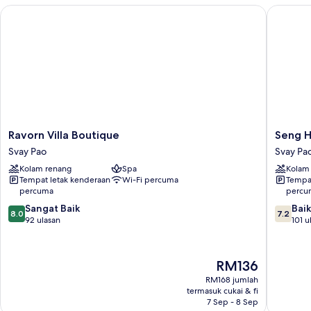
Ravorn Villa Boutique
Seng Ho
Ravorn
Seng
Ravorn Villa Boutique
Seng H
Villa
Hout
Svay Pao
Svay Pa
Boutique
Hotel
Kolam renang
Spa
Kolam
Svay
Svay
Tempat letak kenderaan
Wi-Fi percuma
Tempat
Pao
Pao
percuma
percu
8.0
7.2
Sangat Baik
Baik
8.0
7.2
daripada
daripad
92 ulasan
101 u
10,
10,
Sangat
Baik,
Baik,
101
Harga
RM136
92
ulasan
ialah
RM168 jumlah
ulasan
RM136
termasuk cukai & fi
7 Sep - 8 Sep