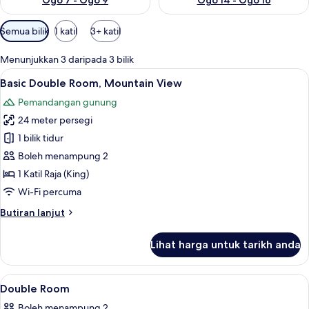
Ogo 7 - Ogo 9
Ogo 14 - Ogo 16
Penapis
Semua bilik
1 katil
3+ katil
yang
tersedia
Menunjukkan 3 daripada 3 bilik
untuk
Lihat
Basic Double Room, Mountain View | M
1
Basic Double Room, Mountain View
bilik
semua
Pemandangan gunung
foto
24 meter persegi
untuk
Basic
1 bilik tidur
Double
Boleh menampung 2
Room,
1 Katil Raja (King)
Mountain
Wi-Fi percuma
View
Butiran
Butiran lanjut
selanjutnya
untuk
Lihat harga untuk tarikh anda
Basic
Double
Room,
Lihat
Meja, ruang kerja komputer riba, Wi-
9
Mountain
Double Room
semua
View
Boleh menampung 2