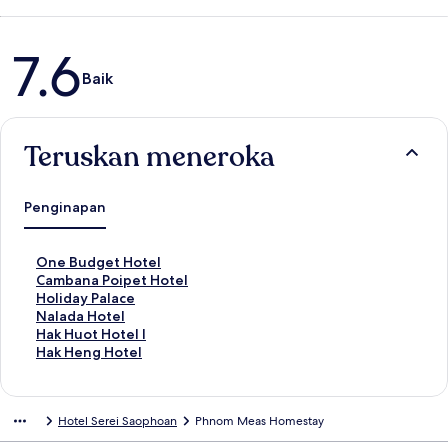
Ulasan
7.6
Baik
Teruskan meneroka
Penginapan
P
One Budget Hotel
a
P
Cambana Poipet Hotel
u
a
P
Holiday Palace
t
u
a
P
Nalada Hotel
a
t
u
a
P
Hak Huot Hotel I
n
a
t
u
a
P
Hak Heng Hotel
S
n
a
t
u
a
t
S
n
a
t
u
a
t
S
n
a
t
Hotel Serei Saophoan
Phnom Meas Homestay
n
a
t
S
n
a
d
n
a
t
S
n