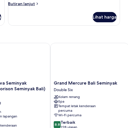
Butiran
Butiran lanjut
selanjutnya
untuk
a
Lihat harga
Bilik
Seminyak (Formerly Horison Seminyak Bali)
Grand Mercure Bali Seminyak
Grand
va Seminyak
Grand Mercure Bali Seminyak
Mercure
orison Seminyak Bali)
Double Six
Bali
Kolam renang
Seminyak
Spa
g
Double
Tempat letak kenderaan
Six
percuma
n
Wi-Fi percuma
n lapangan
8.8
Terbaik
8.8
 kenderaan
daripada
228 ulasan