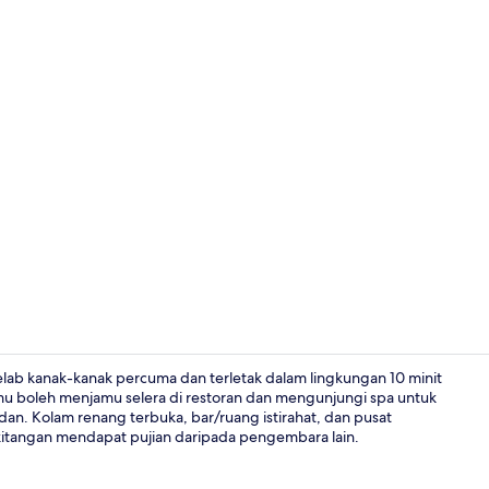
Family Room,
b kanak-kanak percuma dan terletak dalam lingkungan 10 minit
amu boleh menjamu selera di restoran dan mengunjungi spa untuk
dan. Kolam renang terbuka, bar/ruang istirahat, dan pusat
Kawasan tem
kitangan mendapat pujian daripada pengembara lain.