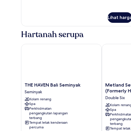
Lihat harg
Hartanah serupa
THE HAVEN Bali Seminyak
Metland Seva 
THE
Metland
THE HAVEN Bali Seminyak
Metland Se
HAVEN
Seva
(Formerly H
Seminyak
Bali
Seminyak
Double Six
Kolam renang
Seminyak
(Formerly
Spa
Seminyak
Horison
Kolam renan
Perkhidmatan
Spa
Seminyak
pengangkutan lapangan
Perkhidmata
Bali)
terbang
pengangkuta
Double
Tempat letak kenderaan
terbang
Six
percuma
Tempat letak