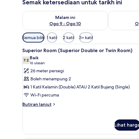
Semak ketersediaan untuk tarikh ini
Semak ketersediaan untuk malam ini Ogo 9 - Ogo 1
Semak keterse
Malam ini
Ogo 9 - Ogo 10
O
Penapis
Semua bilik
1 katil
2 katil
3+ katil
yang
Lihat
Bar mini, peti besi dalam bilik,
tersedia
5
Superior Room (Superior Double or Twin Room)
semua
untuk
Baik
foto
7.2
bilik
7.2 daripada 10
(16
16 ulasan
untuk
ulasan)
26 meter persegi
Superior
Boleh menampung 2
Room
1 Katil Kelamin (Double) ATAU 2 Katil Bujang (Single)
(Superior
Wi-Fi percuma
Double
or
Butiran
Butiran lanjut
selanjutnya
Twin
untuk
Room)
Superior
Lihat harg
Room
(Superior
Double