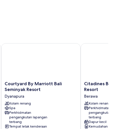
Courtyard By Marriott Bali Seminyak Resort
Citadines Berawa Beach
Courtyard
Citadines
Courtyard By Marriott Bali
Citadines Berawa Be
By
Berawa
Seminyak Resort
Resort
Marriott
Beach
Dyanapura
Berawa
Bali
Bali
Seminyak
Kolam renang
Resort
Kolam renang
Spa
Perkhidmatan
Resort
Berawa
Perkhidmatan
pengangkutan lapangan
Dyanapura
pengangkutan lapangan
terbang
terbang
Dapur kecil
Tempat letak kenderaan
Kemudahan dobi