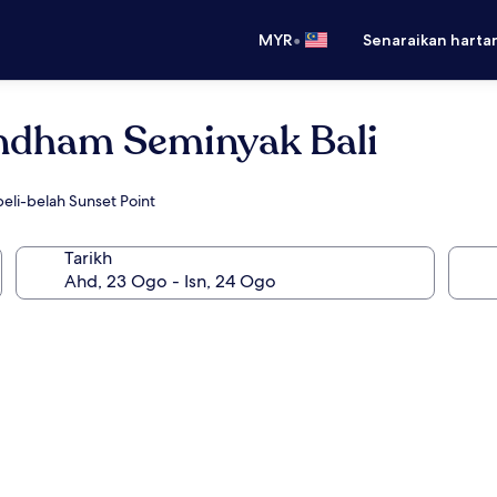
•
MYR
Senaraikan harta
ndham Seminyak Bali
li-belah Sunset Point
Tarikh