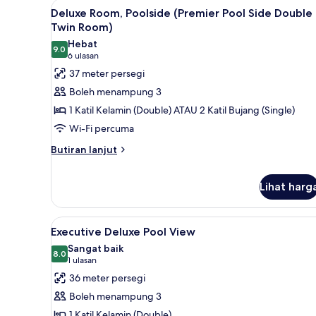
Lihat
Pemandangan dari bilik
or
5
Deluxe Room, Poolside (Premier Pool Side Double 
semua
Twin
Twin Room)
Room)
foto
Hebat
9.0
untuk
9.0 daripada 10
(6
6 ulasan
Deluxe
ulasan)
37 meter persegi
Room,
Boleh menampung 3
Poolside
1 Katil Kelamin (Double) ATAU 2 Katil Bujang (Single)
(Premier
Wi-Fi percuma
Pool
Butiran
Side
Butiran lanjut
selanjutnya
Double
untuk
or
Lihat harg
Deluxe
Twin
Room,
Poolside
Room)
Lihat
Bar mini, peti besi dalam bilik,
(Premier
6
Executive Deluxe Pool View
Pool
semua
Sangat baik
Side
foto
8.0
8.0 daripada 10
(1
1 ulasan
Double
untuk
ulasan)
or
36 meter persegi
Executive
Twin
Boleh menampung 3
Room)
Deluxe
1 Katil Kelamin (Double)