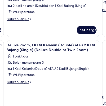
3
B
2 Katil Kelamin (Double) dan 1 Katil Bujang (Single)
Bedrooms,
P
Bu
Bu
Wi-Fi percuma
Pool
V
se
View
un
Butiran
Butiran lanjut
Su
selanjutnya
2
untuk
a
Lihat harga
Be
Family
Po
Room,
Vi
3
 meja, seterika/papan seterika
Lihat
Bar mini, peti besi dalam bilik, meja, s
5
Bedrooms,
il
Deluxe Room, 1 Katil Kelamin (Double) atau 2 Katil
semua
Pool
Bujang (Single) (Deluxe Double or Twin Room)
View
foto
1 bilik tidur
untuk
Boleh menampung 3
Deluxe
1 Katil Kelamin (Double) ATAU 2 Katil Bujang (Single)
Room,
1
Wi-Fi percuma
Katil
Butiran
Butiran lanjut
Kelamin
selanjutnya
untuk
(Double)
Deluxe
atau
Bi
Room,
2
1