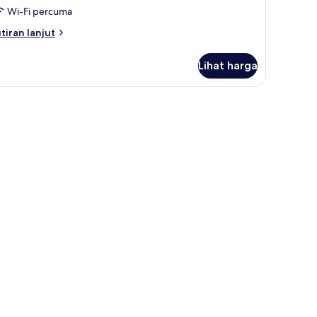
Wi-Fi percuma
tiran
tiran lanjut
lanjutnya
tuk
Lihat harga
ik