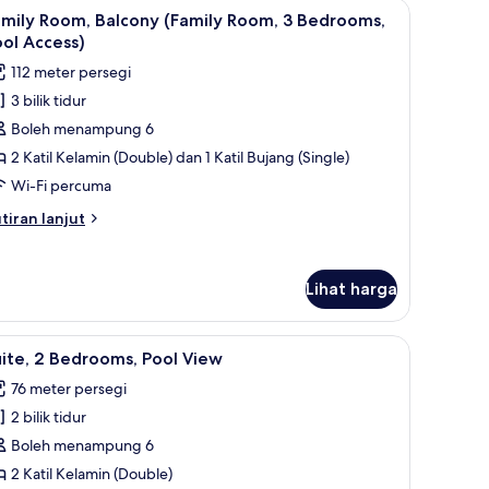
win
eterika/papan seterika
ihat
Family Room, Balcony (Family Room, 3 Bedrooms,
6
ew
amily Room, Balcony (Family Room, 3 Bedrooms,
oom)
emua
remier
ol Access)
ol
oto
112 meter persegi
ew
ntuk
uble
3 bilik tidur
amily
Boleh menampung 6
oom,
in
oom)
alcony
2 Katil Kelamin (Double) dan 1 Katil Bujang (Single)
Family
Wi-Fi percuma
oom,
tiran
tiran lanjut
lanjutnya
edrooms,
tuk
mily
ool
Lihat harga
om,
ccess)
lcony
amily
| Ruang tamu
ihat
Suite, 2 Bedrooms, Pool View | Ruang tamu
8
om,
ite, 2 Bedrooms, Pool View
emua
76 meter persegi
drooms,
oto
ol
2 bilik tidur
ntuk
cess)
ite,
Boleh menampung 6
2 Katil Kelamin (Double)