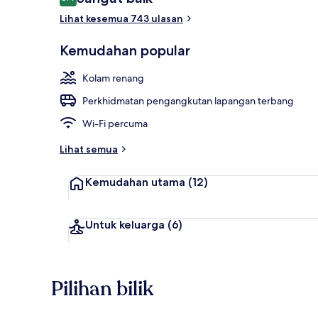
8.4 daripada 10
Lihat kesemua 743 ulasan
Kolam renan
Kemudahan popular
Kolam renang
Perkhidmatan pengangkutan lapangan terbang
Wi-Fi percuma
Lihat semua
Kemudahan utama
(12)
Untuk keluarga
(6)
Pilihan bilik