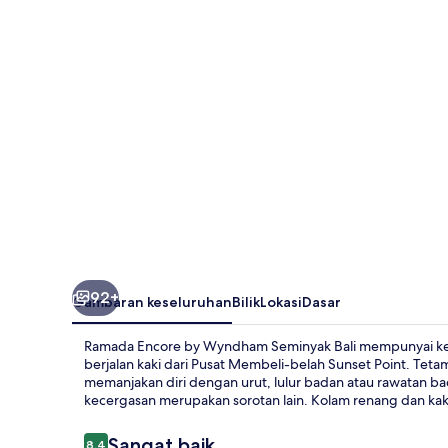
Wyndham
Seminyak
Bali
92+
Gambaran keseluruhan
Bilik
Lokasi
Dasar
Ramada Encore by Wyndham Seminyak Bali mempunyai kela
berjalan kaki dari Pusat Membeli-belah Sunset Point. Tet
memanjakan diri dengan urut, lulur badan atau rawatan ba
kecergasan merupakan sorotan lain. Kolam renang dan ka
Ulasan
Sangat baik
8.4