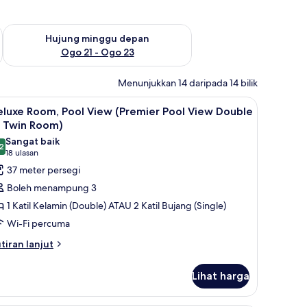
ggu ini Ogo 14 - Ogo 16
Semak ketersediaan untuk hujung minggu depan Ogo 21 - O
Hujung minggu depan
Ogo 21 - Ogo 23
Menunjukkan 14 daripada 14 bilik
eterika/papan seterika
ihat
Bar mini, peti besi dalam bilik, meja, seterika/
7
eluxe Room, Pool View (Premier Pool View Double
emua
r Twin Room)
oto
Sangat baik
2
ntuk
8.2 daripada 10
(18
18 ulasan
eluxe
ulasan)
37 meter persegi
oom,
Boleh menampung 3
ool
1 Katil Kelamin (Double) ATAU 2 Katil Bujang (Single)
iew
Wi-Fi percuma
Premier
tiran
ool
tiran lanjut
lanjutnya
iew
tuk
ouble
Lihat harga
luxe
r
om,
ol