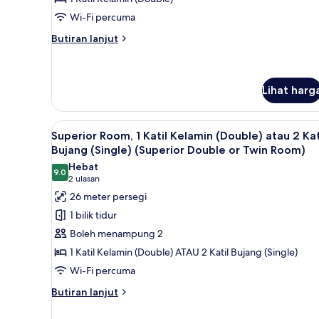
Pool
Wi-Fi percuma
View
Butiran
Butiran lanjut
selanjutnya
untuk
Executive
Deluxe
Lihat harg
Pool
View
Lihat
Bar mini, peti besi dalam bilik,
5
Superior Room, 1 Katil Kelamin (Double) atau 2 Kat
semua
Bujang (Single) (Superior Double or Twin Room)
foto
Hebat
9.0
untuk
9.0 daripada 10
(2
2 ulasan
Superior
ulasan)
26 meter persegi
Room,
1 bilik tidur
1
Boleh menampung 2
Katil
1 Katil Kelamin (Double) ATAU 2 Katil Bujang (Single)
Kelamin
Wi-Fi percuma
(Double)
atau
Butiran
Butiran lanjut
selanjutnya
2
untuk