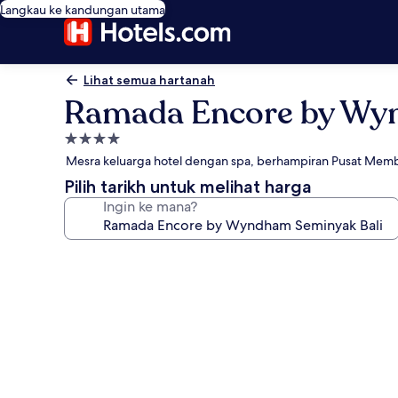
Langkau ke kandungan utama
Lihat semua hartanah
Ramada Encore by Wy
Hartanah
4.0
Mesra keluarga hotel dengan spa, berhampiran Pusat Membe
bintang
Pilih tarikh untuk melihat harga
Ingin ke mana?
Galeri
foto
untuk
Ramada
Encore
by