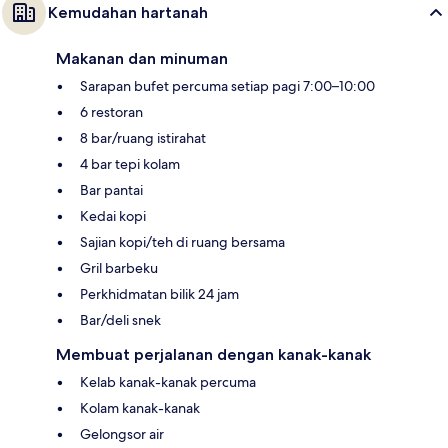
Kemudahan hartanah
Makanan dan minuman
Sarapan bufet percuma setiap pagi 7:00–10:00
6 restoran
8 bar/ruang istirahat
4 bar tepi kolam
Bar pantai
Kedai kopi
Sajian kopi/teh di ruang bersama
Gril barbeku
Perkhidmatan bilik 24 jam
Bar/deli snek
Membuat perjalanan dengan kanak-kanak
Kelab kanak-kanak percuma
Kolam kanak-kanak
Gelongsor air