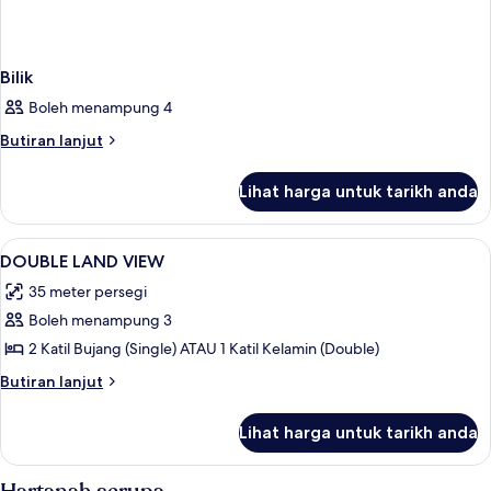
Bilik
Boleh menampung 4
Butiran
Butiran lanjut
selanjutnya
untuk
Lihat harga untuk tarikh anda
Bilik
Lihat
Bar mini percuma, peti besi dalam bilik
4
DOUBLE LAND VIEW
semua
35 meter persegi
foto
Boleh menampung 3
untuk
DOUBLE
2 Katil Bujang (Single) ATAU 1 Katil Kelamin (Double)
LAND
Butiran
Butiran lanjut
VIEW
selanjutnya
untuk
Lihat harga untuk tarikh anda
DOUBLE
LAND
VIEW