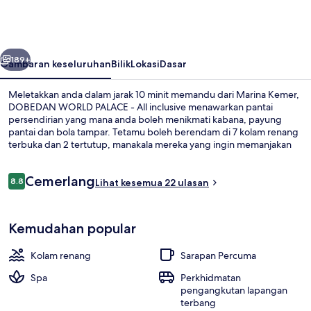
PALACE
-
All
belumnya
Seterusnya
inclusive
189+
Gambaran keseluruhan
Bilik
Lokasi
Dasar
Meletakkan anda dalam jarak 10 minit memandu dari Marina Kemer,
DOBEDAN WORLD PALACE - All inclusive menawarkan pantai
persendirian yang mana anda boleh menikmati kabana, payung
pantai dan bola tampar. Tetamu boleh berendam di 7 kolam renang
terbuka dan 2 tertutup, manakala mereka yang ingin memanjakan
diri boleh mengunjungi spa untuk menikmati urutan tisu mendalam,
balut badan dan aromaterapi. Pilihan tempat makan termasuk 6
Ulasan
Cemerlang
restoran dan 4 bar tepi kolam merupakan tempat yang bagus untuk
8.8
Lihat kesemua 22 ulasan
8.8 daripada 10
menikmati minuman sejuk. Sorotan lain di hartanah mewah ini
termasuk 8 bar/ruang istirahat, kelab malam, dan teres atas
Bahagian luar
bumbung.
Kemudahan popular
Kolam renang
Sarapan Percuma
Spa
Perkhidmatan
pengangkutan lapangan
terbang