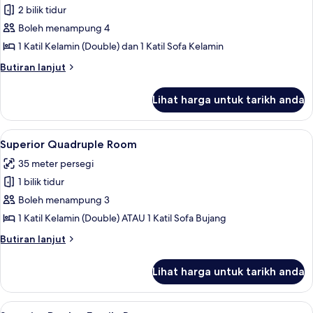
Luxury
2 bilik tidur
Suite,
Boleh menampung 4
Sea
1 Katil Kelamin (Double) dan 1 Katil Sofa Kelamin
View
Butiran
Butiran lanjut
selanjutnya
untuk
Lihat harga untuk tarikh anda
Luxury
Suite,
Sea
Lihat
Superior Quadruple Room | Bar mini pe
5
View
Superior Quadruple Room
semua
35 meter persegi
foto
1 bilik tidur
untuk
Superior
Boleh menampung 3
Quadruple
1 Katil Kelamin (Double) ATAU 1 Katil Sofa Bujang
Room
Butiran
Butiran lanjut
selanjutnya
untuk
Lihat harga untuk tarikh anda
Superior
Quadruple
Room
Lihat
Superior Duplex Family Room | Bar mini