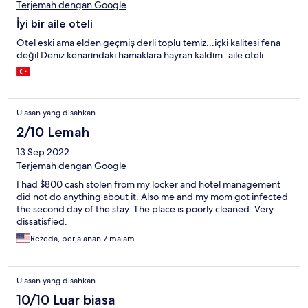
Terjemah dengan Google
İyi bir aile oteli
Otel eski ama elden geçmiş derli toplu temiz...içki kalitesi fena
değil Deniz kenarındaki hamaklara hayran kaldım..aile oteli
Ulasan yang disahkan
2/10 Lemah
13 Sep 2022
Terjemah dengan Google
I had $800 cash stolen from my locker and hotel management
did not do anything about it. Also me and my mom got infected
the second day of the stay. The place is poorly cleaned. Very
dissatisfied.
Rezeda, perjalanan 7 malam
Ulasan yang disahkan
10/10 Luar biasa