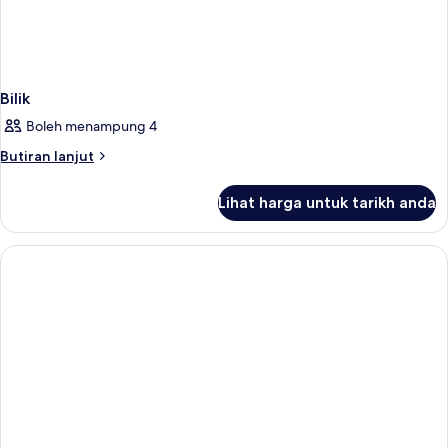
Bilik
Boleh menampung 4
Butiran
Butiran lanjut
selanjutnya
untuk
Lihat harga untuk tarikh anda
Bilik