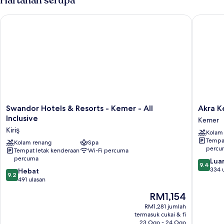
Hartanah serupa
Swandor Hotels & Resorts - Kemer - All Inclusive
Akra Keme
Swandor
Akra
Swandor Hotels & Resorts - Kemer - All
Akra Ke
Hotels
Kemer
Inclusive
Kemer
&
-
Kiriş
Kolam
Resorts
All
Tempat
-
Kolam renang
Spa
Inclusiv
percu
Tempat letak kenderaan
Wi-Fi percuma
Kemer
Kemer
percuma
9.4
-
Luar
9.4
daripad
All
334 
9.2
Hebat
9.2
10,
Inclusive
daripada
491 ulasan
Luar
Kiriş
10,
Harga
RM1,154
Biasa,
Hebat,
ialah
334
491
RM1,281 jumlah
RM1,154
ulasan
termasuk cukai & fi
ulasan
23 Ogo - 24 Ogo