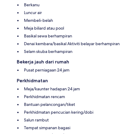
Berkanu
Luncur air
Membeli-belah
Meja biliard atau pool
Basikal sewa berhampiran
Denai kembara/basikal Aktiviti belayar berhampiran
Selam skuba berhampiran
Bekerja jauh dari rumah
Pusat perniagaan 24 jam
Perkhidmatan
Meja/kaunter hadapan 24 jam
Perkhidmatan rencam
Bantuan pelancongan/tiket
Perkhidmatan pencucian kering/dobi
Salun rambut
Tempat simpanan bagasi