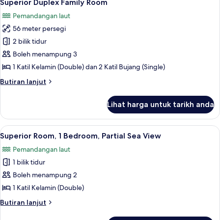
6
Superior Duplex Family Room
semua
Pemandangan laut
foto
56 meter persegi
untuk
Superior
2 bilik tidur
Duplex
Boleh menampung 3
Family
1 Katil Kelamin (Double) dan 2 Katil Bujang (Single)
Room
Butiran
Butiran lanjut
selanjutnya
untuk
Lihat harga untuk tarikh anda
Superior
Duplex
Family
Lihat
Bar mini percuma, peti besi dalam bilik
5
Room
Superior Room, 1 Bedroom, Partial Sea View
semua
Pemandangan laut
foto
1 bilik tidur
untuk
Superior
Boleh menampung 2
Room,
1 Katil Kelamin (Double)
1
Butiran
Butiran lanjut
Bedroom,
selanjutnya
untuk