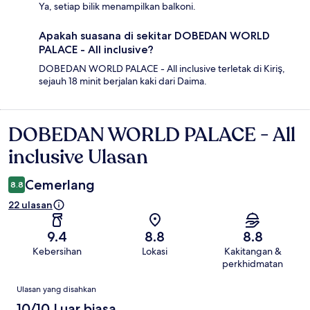
Ya, setiap bilik menampilkan balkoni.
Apakah suasana di sekitar DOBEDAN WORLD
PALACE - All inclusive?
DOBEDAN WORLD PALACE - All inclusive terletak di Kiriş,
sejauh 18 minit berjalan kaki dari Daima.
DOBEDAN WORLD PALACE - All
Ulasan
inclusive Ulasan
Cemerlang
8.8
22 ulasan
9.4
8.8
8.8
Kebersihan
Lokasi
Kakitangan &
perkhidmatan
Ulasan
Ulasan yang disahkan
10/10 Luar biasa