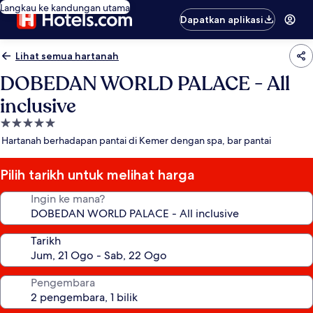
Langkau ke kandungan utama
Dapatkan aplikasi
Lihat semua hartanah
DOBEDAN WORLD PALACE - All
inclusive
Hartanah
5.0
Hartanah berhadapan pantai di Kemer dengan spa, bar pantai
bintang
Pilih tarikh untuk melihat harga
Ingin ke mana?
Tarikh
Pengembara