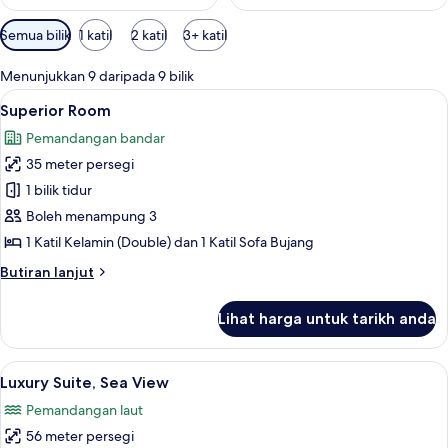
Penapis
Semua bilik
1 katil
2 katil
3+ katil
yang
tersedia
Menunjukkan 9 daripada 9 bilik
untuk
Lihat
Bar mini percuma, peti besi dalam bilik
6
Superior Room
bilik
semua
Pemandangan bandar
foto
35 meter persegi
untuk
Superior
1 bilik tidur
Room
Boleh menampung 3
1 Katil Kelamin (Double) dan 1 Katil Sofa Bujang
Butiran
Butiran lanjut
selanjutnya
untuk
Lihat harga untuk tarikh anda
Superior
Room
Lihat
Luxury Suite, Sea View | Bar mini percu
9
Luxury Suite, Sea View
semua
Pemandangan laut
foto
56 meter persegi
untuk