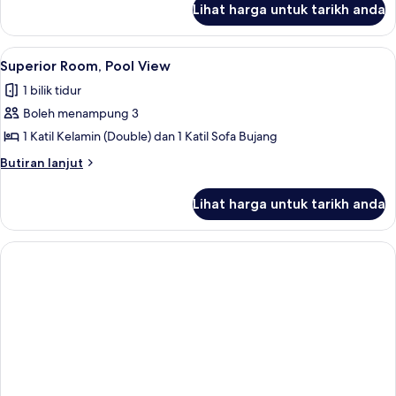
Partial
Lihat harga untuk tarikh anda
Superior
Sea
Room,
View
1
Lihat
Superior Room, Pool View | Bar mini pe
3
Bedroom,
Superior Room, Pool View
semua
Partial
1 bilik tidur
Sea
foto
View
Boleh menampung 3
untuk
Superior
1 Katil Kelamin (Double) dan 1 Katil Sofa Bujang
Room,
Butiran
Butiran lanjut
Pool
selanjutnya
untuk
View
Lihat harga untuk tarikh anda
Superior
Room,
Pool
View