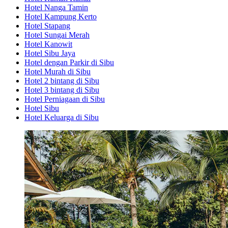
Hotel Nanga Tamin
Hotel Kampung Kerto
Hotel Stapang
Hotel Sungai Merah
Hotel Kanowit
Hotel Sibu Jaya
Hotel dengan Parkir di Sibu
Hotel Murah di Sibu
Hotel 2 bintang di Sibu
Hotel 3 bintang di Sibu
Hotel Perniagaan di Sibu
Hotel Sibu
Hotel Keluarga di Sibu