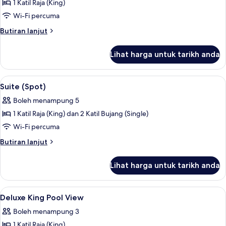
(Single),
1 Katil Raja (King)
untuk
Pool
Standard
Wi-Fi percuma
View
Room,
Butiran
Butiran lanjut
1
selanjutnya
untuk
Katil
Lihat harga untuk tarikh anda
Standard
Raja
Room,
(King)
1
Lihat
Suite (Spot) | Peralatan tempat tidur p
13
Katil
Suite (Spot)
semua
Raja
Boleh menampung 5
(King)
foto
1 Katil Raja (King) dan 2 Katil Bujang (Single)
untuk
Suite
Wi-Fi percuma
(Spot)
Butiran
Butiran lanjut
selanjutnya
untuk
Lihat harga untuk tarikh anda
Suite
(Spot)
Lihat
Deluxe King Pool View | Peralatan temp
7
Deluxe King Pool View
semua
Boleh menampung 3
foto
1 Katil Raja (King)