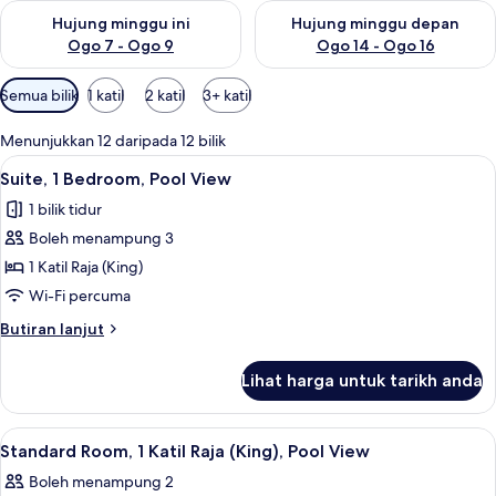
Semak ketersediaan untuk hujung minggu ini Ogo 7 - Ogo 9
Semak ketersediaan untuk hu
Hujung minggu ini
Hujung minggu depan
Ogo 7 - Ogo 9
Ogo 14 - Ogo 16
Penapis
Semua bilik
1 katil
2 katil
3+ katil
yang
tersedia
Menunjukkan 12 daripada 12 bilik
untuk
Lihat
Suite, 1 Bedroom, Pool View | Ruang ta
13
Suite, 1 Bedroom, Pool View
bilik
semua
1 bilik tidur
foto
Boleh menampung 3
untuk
Suite,
1 Katil Raja (King)
1
Wi-Fi percuma
Bedroom,
Butiran
Butiran lanjut
Pool
selanjutnya
View
untuk
Lihat harga untuk tarikh anda
Suite,
1
Bedroom,
Lihat
Peralatan tempat tidur premium, bar mi
5
Pool
Standard Room, 1 Katil Raja (King), Pool View
semua
View
Boleh menampung 2
foto