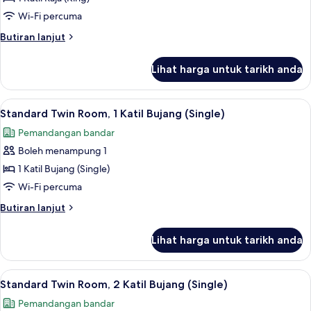
untuk
Deluxe
Wi-Fi percuma
King
Butiran
Butiran lanjut
Pool
selanjutnya
untuk
View
Lihat harga untuk tarikh anda
Deluxe
King
Pool
Lihat
Standard Twin Room, 1 Katil Bujang (Sin
7
View
Standard Twin Room, 1 Katil Bujang (Single)
semua
Pemandangan bandar
foto
Boleh menampung 1
untuk
Standard
1 Katil Bujang (Single)
Twin
Wi-Fi percuma
Room,
Butiran
Butiran lanjut
1
selanjutnya
Katil
untuk
Lihat harga untuk tarikh anda
Standard
Bujang
Twin
(Single)
Room,
Lihat
Standard Twin Room, 2 Katil Bujang (Si
6
1
Standard Twin Room, 2 Katil Bujang (Single)
semua
Katil
Pemandangan bandar
Bujang
foto