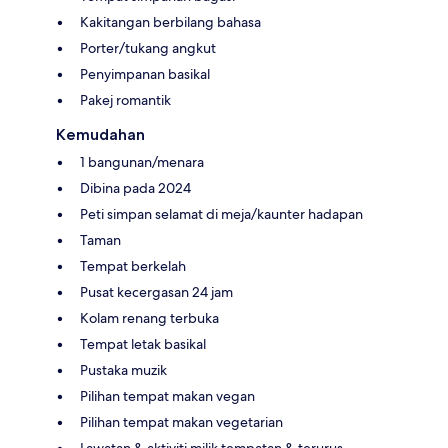
Kakitangan berbilang bahasa
Porter/tukang angkut
Penyimpanan basikal
Pakej romantik
Kemudahan
1 bangunan/menara
Dibina pada 2024
Peti simpan selamat di meja/kaunter hadapan
Taman
Tempat berkelah
Pusat kecergasan 24 jam
Kolam renang terbuka
Tempat letak basikal
Pustaka muzik
Pilihan tempat makan vegan
Pilihan tempat makan vegetarian
Lawatan & aktiviti milik tempatan & terurus