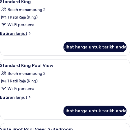
9
Katil
Standard King
semua
Raja
Boleh menampung 2
(King),
foto
Corner
1 Katil Raja (King)
untuk
Standard
Wi-Fi percuma
King
Butiran
Butiran lanjut
selanjutnya
untuk
Lihat harga untuk tarikh anda
Standard
King
Lihat
Peralatan tempat tidur premium, bar mi
5
Standard King Pool View
semua
Boleh menampung 2
foto
1 Katil Raja (King)
untuk
Standard
Wi-Fi percuma
King
Butiran
Butiran lanjut
Pool
selanjutnya
untuk
View
Lihat harga untuk tarikh anda
Standard
King
Pool
Lihat
Bahagian dalam
1
View
Suite Spot Pool View, 2-Bedroom