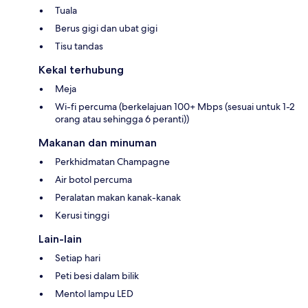
Tuala
Berus gigi dan ubat gigi
Tisu tandas
Kekal terhubung
Meja
Wi-fi percuma (berkelajuan 100+ Mbps (sesuai untuk 1-2
orang atau sehingga 6 peranti))
Makanan dan minuman
Perkhidmatan Champagne
Air botol percuma
Peralatan makan kanak-kanak
Kerusi tinggi
Lain-lain
Setiap hari
Peti besi dalam bilik
Mentol lampu LED