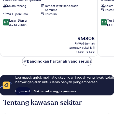
Hotel
Orchard
Kolam renang
Tempat letak kenderaan
Kolam
Singapore
Road
percuma
Restor
Pusat
Orchard
Wi-Fi percuma
Restoran
Bandar
9.4
8.8
Singapura
Luar Biasa
Ter
9.4
8.8
daripada
daripad
2,232 ulasan
1,841
10,
10,
Luar
Terbaik,
Harga
RM808
Biasa,
1,841
ialah
2,232
ulasan
RM969 jumlah
RM808
ulasan
termasuk cukai & fi
4 Sep - 5 Sep
Bandingkan hartanah yang serupa
Log masuk untuk melihat diskaun dan faedah yang layak. Lebih
banyak ganjaran untuk lebih banyak pengembaraan!
Log masuk
Daftar sekarang, ia percuma
Tentang kawasan sekitar