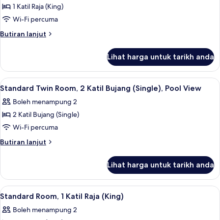
1 Katil Raja (King)
untuk
Standard
Wi-Fi percuma
Room,
Butiran
Butiran lanjut
1
selanjutnya
untuk
Katil
Lihat harga untuk tarikh anda
Standard
Raja
Room,
(King),
1
Lihat
Peralatan tempat tidur premium, bar mi
8
Pool
Katil
Standard Twin Room, 2 Katil Bujang (Single), Pool View
semua
Raja
View
Boleh menampung 2
(King),
foto
Pool
2 Katil Bujang (Single)
untuk
View
Standard
Wi-Fi percuma
Twin
Butiran
Butiran lanjut
Room,
selanjutnya
untuk
2
Lihat harga untuk tarikh anda
Standard
Katil
Twin
Bujang
Room,
Lihat
Peralatan tempat tidur premium, bar mi
7
(Single),
2
Standard Room, 1 Katil Raja (King)
semua
Katil
Pool
Boleh menampung 2
Bujang
foto
View