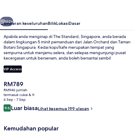
belumnya
Seterusnya
102+
Gambaran keseluruhan
Bilik
Lokasi
Dasar
Apabila anda menginap di The Standard, Singapore, anda berada
dalam lingkungan 5 minit pemanduan dari Jalan Orchard dan Taman
Botani Singapura. Kedai kopi/kafe merupakan tempat yang
sempurna untuk menjamu selera, dan selepas mengunjungi pusat
kecergasan untuk bersenam, anda boleh bersantai sambil
menikmati minuman di bar/ruang istirahat. Sorotan lain di hotel
mewah ini termasuk kolam renang terbuka, bar tepi kolam, dan
VIP Access
taman. Pengangkutan awam berada berdekatan: jarak Stesen
Orchard ialah 14 minit dengan berjalan kaki.
Harga
RM789
Kolam renang terbuka
semasa
RM946 jumlah
ialah
termasuk cukai & fi
RM789
6 Sep - 7 Sep
Ulasan
Luar biasa
9.6
Lihat kesemua 199 ulasan
9.6 daripada 10
Kemudahan popular