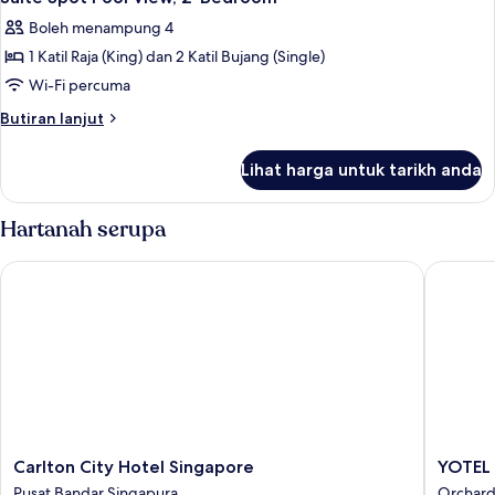
semua
Boleh menampung 4
foto
1 Katil Raja (King) dan 2 Katil Bujang (Single)
untuk
Suite
Wi-Fi percuma
Spot
Butiran
Butiran lanjut
Pool
selanjutnya
untuk
View,
Lihat harga untuk tarikh anda
Suite
2-
Spot
Bedroom
Pool
Hartanah serupa
View,
2-
Carlton City Hotel Singapore
YOTEL S
Bedroom
Carlton
YOTEL
Carlton City Hotel Singapore
YOTEL 
City
Singapo
Pusat Bandar Singapura
Orchar