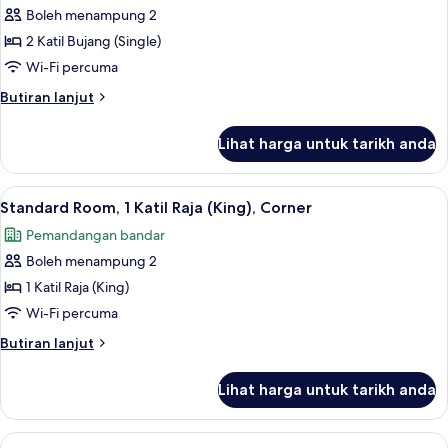
(Single)
Boleh menampung 2
untuk
Standard
2 Katil Bujang (Single)
Twin
Wi-Fi percuma
Room,
Butiran
Butiran lanjut
2
selanjutnya
Katil
untuk
Lihat harga untuk tarikh anda
Standard
Bujang
Twin
(Single)
Room,
Lihat
Standard Room, 1 Katil Raja (King), Cor
5
2
Standard Room, 1 Katil Raja (King), Corner
semua
Katil
Pemandangan bandar
Bujang
foto
(Single)
Boleh menampung 2
untuk
Standard
1 Katil Raja (King)
Room,
Wi-Fi percuma
1
Butiran
Butiran lanjut
Katil
selanjutnya
Raja
untuk
Lihat harga untuk tarikh anda
Standard
(King),
Room,
Corner
1
Lihat
Peralatan tempat tidur premium, bar mi