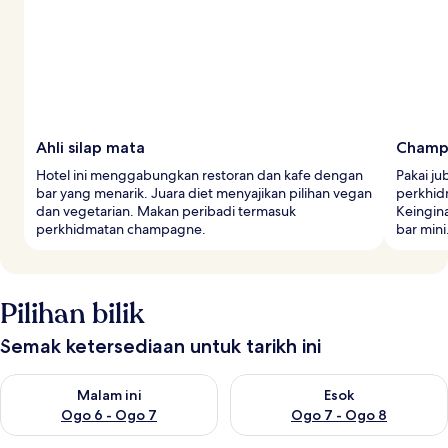
Ahli silap mata
Champ
Hotel ini menggabungkan restoran dan kafe dengan
Pakai j
bar yang menarik. Juara diet menyajikan pilihan vegan
perkhid
dan vegetarian. Makan peribadi termasuk
Keingin
perkhidmatan champagne.
bar mini
Pilihan bilik
Semak ketersediaan untuk tarikh ini
Semak ketersediaan untuk malam ini Ogo 6 - Ogo 7
Semak ketersediaan untuk es
Malam ini
Esok
Ogo 6 - Ogo 7
Ogo 7 - Ogo 8