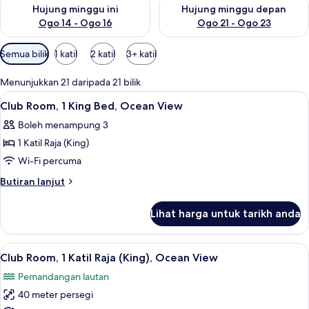
Semak ketersediaan untuk hujung minggu ini Ogo 14 - Ogo 16
Semak ketersediaan untuk hu
Hujung minggu ini
Hujung minggu depan
Ogo 14 - Ogo 16
Ogo 21 - Ogo 23
Penapis
Semua bilik
1 katil
2 katil
3+ katil
yang
tersedia
Menunjukkan 21 daripada 21 bilik
untuk
Lihat
Bar mini, peti besi dalam bilik, ruang 
11
Club Room, 1 King Bed, Ocean View
bilik
semua
Boleh menampung 3
foto
1 Katil Raja (King)
untuk
Club
Wi-Fi percuma
Room,
Butiran
Butiran lanjut
1
selanjutnya
untuk
King
Lihat harga untuk tarikh anda
Club
Bed,
Room,
Ocean
1
Lihat
Bar mini, peti besi dalam bilik, ruang 
6
View
King
Club Room, 1 Katil Raja (King), Ocean View
semua
Bed,
Pemandangan lautan
Ocean
foto
View
40 meter persegi
untuk