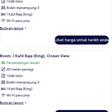
Club
1 bilik tidur
Room,
Boleh menampung 3
1
1 Katil Raja (King)
Katil
Wi-Fi percuma
Raja
Butiran
Butiran lanjut
(King),
selanjutnya
Ocean
untuk
Lihat harga untuk tarikh anda
View
Club
Room,
1
Lihat
Bar mini, peti besi dalam bilik, ruang 
7
Katil
Room, 1 Katil Raja (King), Ocean View
semua
Raja
Pemandangan lautan
(King),
foto
Ocean
40 meter persegi
untuk
View
Room,
1 bilik tidur
1
Boleh menampung 3
Katil
1 Katil Raja (King)
Raja
Wi-Fi percuma
(King),
Butiran
Butiran lanjut
Ocean
selanjutnya
View
untuk