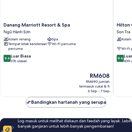
Danang
Hilton
Danang Marriott Resort & Spa
Hilton
Marriott
Garden
Ngũ Hành Sơn
Son Tra
Resort
Inn
Kolam renang
Spa
Kolam
&
Da
Tempat letak kenderaan
Wi-Fi percuma
Spa
Nang
percuma
Wi-Fi
Ngũ
Son
9.4
9.4
Hành
Luar Biasa
Tra
Luar
9.4
9.4
daripada
daripad
Sơn
376 ulasan
439 
10,
10,
Luar
Luar
Harga
RM608
Biasa,
Biasa,
ialah
RM690 jumlah
376
439
RM608
termasuk cukai & fi
ulasan
ulasan
6 Sep - 7 Sep
Bandingkan hartanah yang serupa
Log masuk untuk melihat diskaun dan faedah yang layak. Lebih
banyak ganjaran untuk lebih banyak pengembaraan!