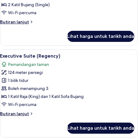
Club
2 Katil Bujang (Single)
untuk
Access
2
Wi-Fi percuma
Twin
Butiran
Butiran lanjut
Beds
selanjutnya
untuk
Ocean
Lihat harga untuk tarikh anda
2
View
Twin
With
Beds
Lihat
Executive Suite (Regency) | Bar mini, p
6
Club
Ocean
Executive Suite (Regency)
semua
View
Access
Pemandangan taman
With
foto
Club
124 meter persegi
untuk
Access
Executive
1 bilik tidur
Suite
Boleh menampung 3
(Regency)
1 Katil Raja (King) dan 1 Katil Sofa Bujang
Wi-Fi percuma
Butiran
Butiran lanjut
selanjutnya
untuk
Lihat harga untuk tarikh anda
Executive
Suite