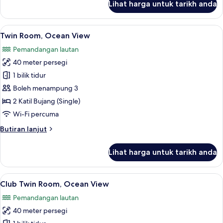
Lihat harga untuk tarikh anda
Apartment,
2
Bedrooms
Lihat
Bar mini, peti besi dalam bilik, ruang 
5
(Residence)
Twin Room, Ocean View
semua
Pemandangan lautan
foto
40 meter persegi
untuk
Twin
1 bilik tidur
Room,
Boleh menampung 3
Ocean
2 Katil Bujang (Single)
View
Wi-Fi percuma
Butiran
Butiran lanjut
selanjutnya
untuk
Lihat harga untuk tarikh anda
Twin
Room,
Ocean
Lihat
Bar mini, peti besi dalam bilik, ruang 
7
View
Club Twin Room, Ocean View
semua
Pemandangan lautan
foto
40 meter persegi
untuk