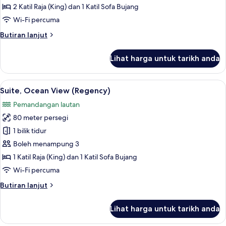
Bedrooms,
2 Katil Raja (King) dan 1 Katil Sofa Bujang
Ocean
Wi-Fi percuma
View
Butiran
Butiran lanjut
(Residence)
selanjutnya
untuk
Lihat harga untuk tarikh anda
Apartment,
2
Bedrooms,
Lihat
Suite, Ocean View (Regency) | Peman
5
Ocean
Suite, Ocean View (Regency)
semua
View
Pemandangan lautan
(Residence)
foto
80 meter persegi
untuk
Suite,
1 bilik tidur
Ocean
Boleh menampung 3
View
1 Katil Raja (King) dan 1 Katil Sofa Bujang
(Regency)
Wi-Fi percuma
Butiran
Butiran lanjut
selanjutnya
untuk
Lihat harga untuk tarikh anda
Suite,
Ocean