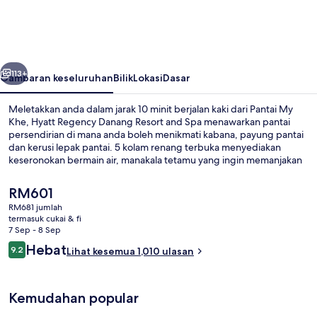
Danang
Resort
and
belumnya
Seterusnya
Spa
113+
Gambaran keseluruhan
Bilik
Lokasi
Dasar
Meletakkan anda dalam jarak 10 minit berjalan kaki dari Pantai My
Khe, Hyatt Regency Danang Resort and Spa menawarkan pantai
persendirian di mana anda boleh menikmati kabana, payung pantai
dan kerusi lepak pantai. 5 kolam renang terbuka menyediakan
keseronokan bermain air, manakala tetamu yang ingin memanjakan
diri boleh mengunjungi spa untuk menikmati urut, balut badan dan
rias kuku tangan dan kaki. Osteria al Mare, salah sebuah daripada 3
Harga
RM601
restoran, menyajikan masakan Itali dan dibuka untuk sarapan, makan
semasa
RM681 jumlah
tengah hari dan makan malam. Sorotan lain di hotel mewah ini
ialah
termasuk cukai & fi
termasuk bar/ruang istirahat, kelab kesihatan, dan pusat
Bahagian luar
RM601
7 Sep - 8 Sep
kecergasan. Kakitangan dan lokasi pantai mendapat pujian daripada
Ulasan
Hebat
pengembara lain.
9.2
Lihat kesemua 1,010 ulasan
9.2 daripada 10
Kemudahan popular