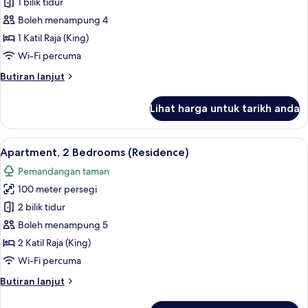
Apartment,
1 bilik tidur
1
Boleh menampung 4
Bedroom
1 Katil Raja (King)
(Residence)
Wi-Fi percuma
Butiran
Butiran lanjut
selanjutnya
untuk
Lihat harga untuk tarikh anda
Apartment,
1
Bedroom
Lihat
Apartment, 2 Bedrooms (Residence) | Ba
7
(Residence)
Apartment, 2 Bedrooms (Residence)
semua
Pemandangan taman
foto
100 meter persegi
untuk
Apartment,
2 bilik tidur
2
Boleh menampung 5
Bedrooms
2 Katil Raja (King)
(Residence)
Wi-Fi percuma
Butiran
Butiran lanjut
selanjutnya
untuk