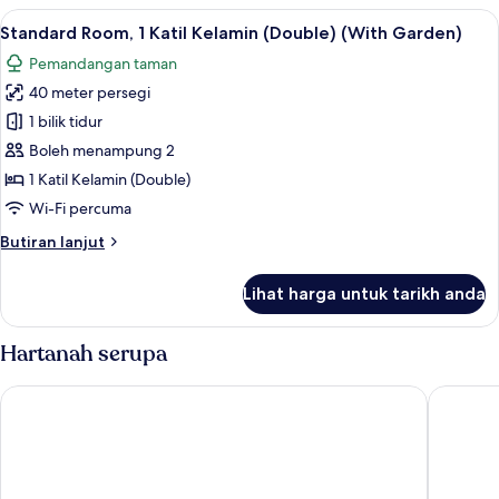
View
Lihat
Standard Room, 1 Katil Kelamin (Double
5
(Regency)
Standard Room, 1 Katil Kelamin (Double) (With Garden)
semua
Pemandangan taman
foto
40 meter persegi
untuk
Standard
1 bilik tidur
Room,
Boleh menampung 2
1
1 Katil Kelamin (Double)
Katil
Wi-Fi percuma
Kelamin
Butiran
Butiran lanjut
(Double)
selanjutnya
(With
untuk
Lihat harga untuk tarikh anda
Garden)
Standard
Room,
1
Hartanah serupa
Katil
Kelamin
Danang Marriott Resort & Spa
Hilton G
(Double)
(With
Garden)