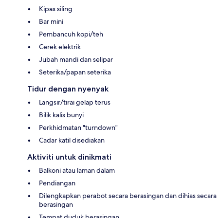
Kipas siling
Bar mini
Pembancuh kopi/teh
Cerek elektrik
Jubah mandi dan selipar
Seterika/papan seterika
Tidur dengan nyenyak
Langsir/tirai gelap terus
Bilik kalis bunyi
Perkhidmatan "turndown"
Cadar katil disediakan
Aktiviti untuk dinikmati
Balkoni atau laman dalam
Pendiangan
Dilengkapkan perabot secara berasingan dan dihias secara
berasingan
Tempat duduk berasingan