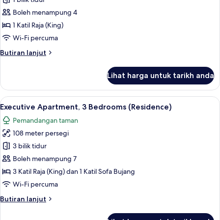
Suite
(Regency)
Boleh menampung 4
1 Katil Raja (King)
Wi-Fi percuma
Butiran
Butiran lanjut
selanjutnya
untuk
Lihat harga untuk tarikh anda
Suite
(Regency)
Lihat
Executive Apartment, 3 Bedrooms (Resid
7
Executive Apartment, 3 Bedrooms (Residence)
semua
Pemandangan taman
foto
108 meter persegi
untuk
Executive
3 bilik tidur
Apartment,
Boleh menampung 7
3
3 Katil Raja (King) dan 1 Katil Sofa Bujang
Bedrooms
Wi-Fi percuma
(Residence)
Butiran
Butiran lanjut
selanjutnya
untuk