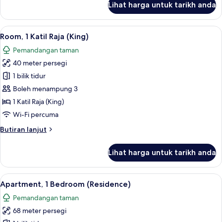
Lihat harga untuk tarikh anda
Room,
1
Katil
Lihat
Bar mini, peti besi dalam bilik, ruang 
8
Raja
Room, 1 Katil Raja (King)
semua
(King),
Pemandangan taman
Ocean
foto
View
40 meter persegi
untuk
Room,
1 bilik tidur
1
Boleh menampung 3
Katil
1 Katil Raja (King)
Raja
Wi-Fi percuma
(King)
Butiran
Butiran lanjut
selanjutnya
untuk
Lihat harga untuk tarikh anda
Room,
1
Katil
Lihat
Bar mini, peti besi dalam bilik, ruang 
7
Raja
Apartment, 1 Bedroom (Residence)
semua
(King)
Pemandangan taman
foto
68 meter persegi
untuk