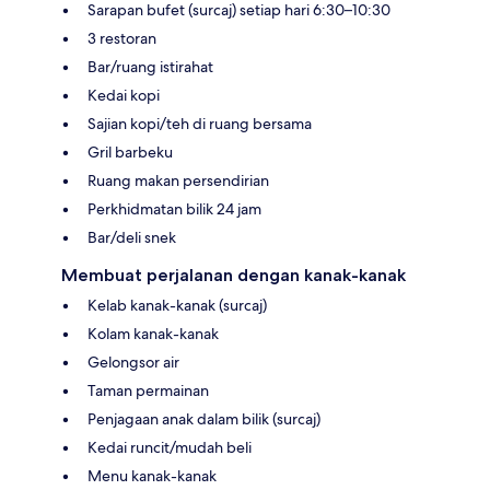
Sarapan bufet (surcaj) setiap hari 6:30–10:30
3 restoran
Bar/ruang istirahat
Kedai kopi
Sajian kopi/teh di ruang bersama
Gril barbeku
Ruang makan persendirian
Perkhidmatan bilik 24 jam
Bar/deli snek
Membuat perjalanan dengan kanak-kanak
Kelab kanak-kanak (surcaj)
Kolam kanak-kanak
Gelongsor air
Taman permainan
Penjagaan anak dalam bilik (surcaj)
Kedai runcit/mudah beli
Menu kanak-kanak