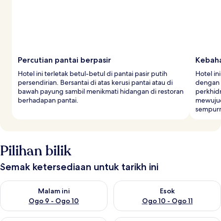
Percutian pantai berpasir
Kebaha
Hotel ini terletak betul-betul di pantai pasir putih
Hotel i
persendirian. Bersantai di atas kerusi pantai atau di
dengan 
bawah payung sambil menikmati hidangan di restoran
perkhid
berhadapan pantai.
mewujud
sempur
Pilihan bilik
Semak ketersediaan untuk tarikh ini
Semak ketersediaan untuk malam ini Ogo 9 - Ogo 10
Semak ketersediaan untuk eso
Malam ini
Esok
Ogo 9 - Ogo 10
Ogo 10 - Ogo 11