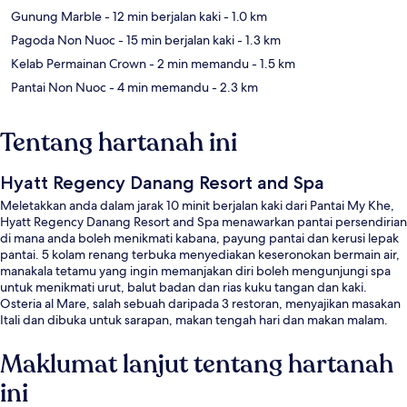
Gunung Marble
- 12 min berjalan kaki
- 1.0 km
Pagoda Non Nuoc
- 15 min berjalan kaki
- 1.3 km
Kelab Permainan Crown
- 2 min memandu
- 1.5 km
Pantai Non Nuoc
- 4 min memandu
- 2.3 km
Tentang hartanah ini
Hyatt Regency Danang Resort and Spa
Meletakkan anda dalam jarak 10 minit berjalan kaki dari Pantai My Khe,
Hyatt Regency Danang Resort and Spa menawarkan pantai persendirian
di mana anda boleh menikmati kabana, payung pantai dan kerusi lepak
pantai. 5 kolam renang terbuka menyediakan keseronokan bermain air,
manakala tetamu yang ingin memanjakan diri boleh mengunjungi spa
untuk menikmati urut, balut badan dan rias kuku tangan dan kaki.
Osteria al Mare, salah sebuah daripada 3 restoran, menyajikan masakan
Itali dan dibuka untuk sarapan, makan tengah hari dan makan malam.
Sorotan lain di hotel mewah ini termasuk bar/ruang istirahat, kelab
kesihatan, dan pusat kecergasan. Kakitangan dan lokasi pantai
Maklumat lanjut tentang hartanah
mendapat pujian daripada pengembara lain.
ini