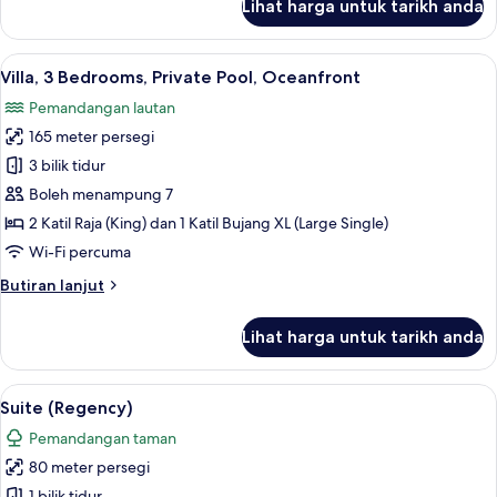
Lihat harga untuk tarikh anda
Villa,
3
Bedrooms,
Lihat
Pemandangan dari bilik
10
Private
Villa, 3 Bedrooms, Private Pool, Oceanfront
semua
Pool,
Pemandangan lautan
Ocean
foto
View
165 meter persegi
untuk
Villa,
3 bilik tidur
3
Boleh menampung 7
Bedrooms,
2 Katil Raja (King) dan 1 Katil Bujang XL (Large Single)
Private
Wi-Fi percuma
Pool,
Butiran
Butiran lanjut
Oceanfront
selanjutnya
untuk
Lihat harga untuk tarikh anda
Villa,
3
Bedrooms,
Lihat
Suite (Regency) | Pemandangan tama
5
Private
Suite (Regency)
semua
Pool,
Pemandangan taman
Oceanfront
foto
80 meter persegi
untuk
1 bilik tidur