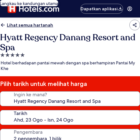
Langkau ke kandungan utama
Dapatkan aplikasi
Lihat semua hartanah
Hyatt Regency Danang Resort and
Spa
Hartanah
5.0
Hotel berhadapan pantai mewah dengan spa berhampiran Pantai My
bintang
Khe
Pilih tarikh untuk melihat harga
Ingin ke mana?
Tarikh
Pengembara