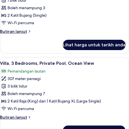
Club
1 bilik tidur
Twin
Boleh menampung 3
Room,
2 Katil Bujang (Single)
Ocean
Wi-Fi percuma
View
Butiran
Butiran lanjut
selanjutnya
untuk
Lihat harga untuk tarikh anda
Club
Twin
Room,
Lihat
Pemandangan dari bilik
8
Ocean
Villa, 3 Bedrooms, Private Pool, Ocean View
semua
View
Pemandangan lautan
foto
307 meter persegi
untuk
Villa,
3 bilik tidur
3
Boleh menampung 7
Bedrooms,
2 Katil Raja (King) dan 1 Katil Bujang XL (Large Single)
Private
Wi-Fi percuma
Pool,
Butiran
Butiran lanjut
Ocean
selanjutnya
View
untuk