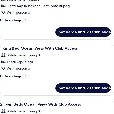
Bedrooms,
3 Katil Raja (King) dan 1 Katil Sofa Bujang
Ocean
Wi-Fi percuma
View
Butiran
Butiran lanjut
selanjutnya
untuk
Lihat harga untuk tarikh anda
Apartment,
3
Bedrooms,
Lihat
Bar mini, peti besi dalam bilik, ruang 
5
Ocean
1 King Bed Ocean View With Club Access
semua
View
Boleh menampung 3
foto
1 Katil Raja (King)
untuk
1
Wi-Fi percuma
King
Butiran
Butiran lanjut
Bed
selanjutnya
untuk
Ocean
Lihat harga untuk tarikh anda
1
View
King
With
Bed
Lihat
Bar mini, peti besi dalam bilik, ruang 
4
Club
Ocean
2 Twin Beds Ocean View With Club Access
semua
View
Access
Boleh menampung 3
With
foto