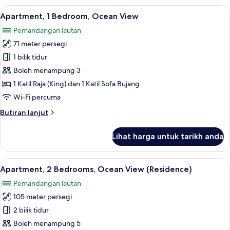
(Regency)
Lihat
Bar mini, peti besi dalam bilik, ruang 
7
Apartment, 1 Bedroom, Ocean View
semua
Pemandangan lautan
foto
71 meter persegi
untuk
Apartment,
1 bilik tidur
1
Boleh menampung 3
Bedroom,
1 Katil Raja (King) dan 1 Katil Sofa Bujang
Ocean
Wi-Fi percuma
View
Butiran
Butiran lanjut
selanjutnya
untuk
Lihat harga untuk tarikh anda
Apartment,
1
Bedroom,
Lihat
Bar mini, peti besi dalam bilik, ruang 
7
Ocean
Apartment, 2 Bedrooms, Ocean View (Residence)
semua
View
Pemandangan lautan
foto
105 meter persegi
untuk
Apartment,
2 bilik tidur
2
Boleh menampung 5