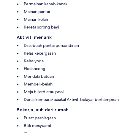
Permainan kanak-kanak
Mainan pantai
Mainan kolam
Kereta sorong bayi
Aktiviti menarik
Di sebuah pantai persendirian
Kelas kecergasan
Kelas yoga
Ekolancong
Mendaki batuan
Membeli-belah
Meja biliard atau pool
Denai kembara/basikal Aktiviti belayar berhampiran
Bekerja jauh dari rumah
Pusat perniagaan
Bilik mesyuarat