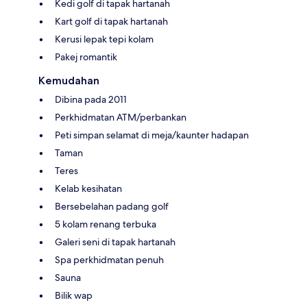
Kedi golf di tapak hartanah
Kart golf di tapak hartanah
Kerusi lepak tepi kolam
Pakej romantik
Kemudahan
Dibina pada 2011
Perkhidmatan ATM/perbankan
Peti simpan selamat di meja/kaunter hadapan
Taman
Teres
Kelab kesihatan
Bersebelahan padang golf
5 kolam renang terbuka
Galeri seni di tapak hartanah
Spa perkhidmatan penuh
Sauna
Bilik wap