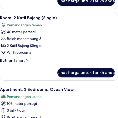
Lihat harga untuk tarikh anda
Executive
Apartment,
3
Lihat
Room, 2 Katil Bujang (Single) | Bar min
6
Bedrooms
Room, 2 Katil Bujang (Single)
semua
(Residence)
Pemandangan taman
foto
40 meter persegi
untuk
Room,
Boleh menampung 3
2
2 Katil Bujang (Single)
Katil
Wi-Fi percuma
Bujang
Butiran
Butiran lanjut
(Single)
selanjutnya
untuk
Lihat harga untuk tarikh anda
Room,
2
Katil
Lihat
Apartment, 3 Bedrooms, Ocean View | B
6
Bujang
Apartment, 3 Bedrooms, Ocean View
semua
(Single)
Pemandangan lautan
foto
108 meter persegi
untuk
Apartment,
3 bilik tidur
3
Boleh menampung 7