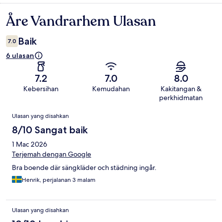
Åre Vandrarhem Ulasan
Ulasan
Baik
7.0
6 ulasan
7.2
7.0
8.0
Kebersihan
Kemudahan
Kakitangan &
perkhidmatan
Ulasan
Ulasan yang disahkan
8/10 Sangat baik
1 Mac 2026
Terjemah dengan Google
Bra boende där sängkläder och städning ingår.
Henrik, perjalanan 3 malam
Ulasan yang disahkan