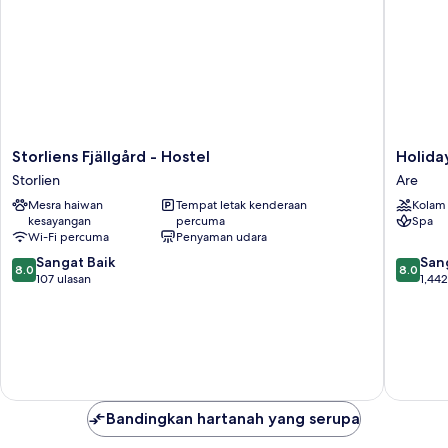
Storliens
Holiday
Storliens Fjällgård - Hostel
Holida
Fjällgård
Club
Storlien
Are
-
Åre
Mesra haiwan
Tempat letak kenderaan
Kolam
Hostel
Are
kesayangan
percuma
Spa
Storlien
Wi-Fi percuma
Penyaman udara
8.0
8.0
Sangat Baik
San
8.0
8.0
daripada
daripad
107 ulasan
1,442
10,
10,
Sangat
Sangat
Baik,
Baik,
107
1,442
ulasan
ulasan
Bandingkan hartanah yang serupa