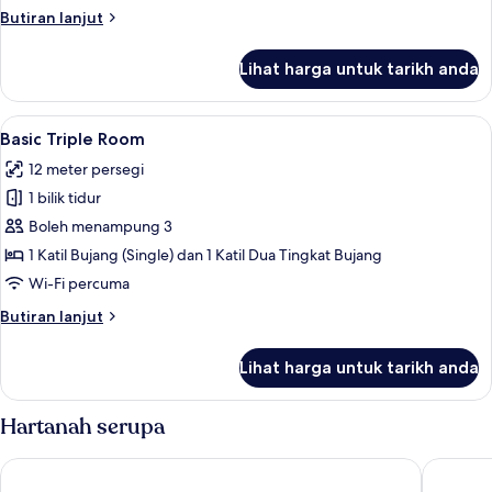
Butiran
Butiran lanjut
selanjutnya
untuk
Lihat harga untuk tarikh anda
Classic
Quadruple
Room
Lihat
Basic Triple Room | Wi-fi percuma
2
Basic Triple Room
semua
12 meter persegi
foto
1 bilik tidur
untuk
Basic
Boleh menampung 3
Triple
1 Katil Bujang (Single) dan 1 Katil Dua Tingkat Bujang
Room
Wi-Fi percuma
Butiran
Butiran lanjut
selanjutnya
untuk
Lihat harga untuk tarikh anda
Basic
Triple
Room
Hartanah serupa
Storliens Fjällgård - Hostel
Holiday 