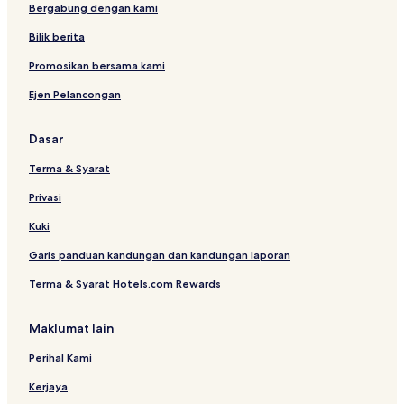
Bergabung dengan kami
V
,
M
S
Bilik berita
8
k
L
i
Promosikan bersama kami
i
-
Ejen Pelancongan
f
O
t
u
t
Dasar
Terma & Syarat
Privasi
Kuki
Garis panduan kandungan dan kandungan laporan
Terma & Syarat Hotels.com Rewards
Maklumat lain
Perihal Kami
Kerjaya