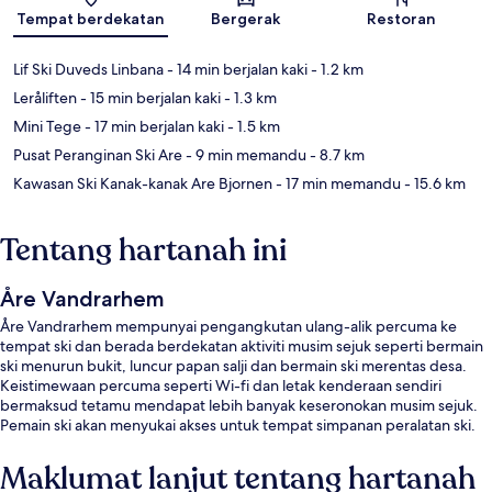
Peta
Tempat berdekatan
Bergerak
Restoran
Lif Ski Duveds Linbana
- 14 min berjalan kaki
- 1.2 km
Leråliften
- 15 min berjalan kaki
- 1.3 km
Mini Tege
- 17 min berjalan kaki
- 1.5 km
Pusat Peranginan Ski Are
- 9 min memandu
- 8.7 km
Kawasan Ski Kanak-kanak Are Bjornen
- 17 min memandu
- 15.6 km
Tentang hartanah ini
Åre Vandrarhem
Åre Vandrarhem mempunyai pengangkutan ulang-alik percuma ke
tempat ski dan berada berdekatan aktiviti musim sejuk seperti bermain
ski menurun bukit, luncur papan salji dan bermain ski merentas desa.
Keistimewaan percuma seperti Wi-fi dan letak kenderaan sendiri
bermaksud tetamu mendapat lebih banyak keseronokan musim sejuk.
Pemain ski akan menyukai akses untuk tempat simpanan peralatan ski.
Maklumat lanjut tentang hartanah