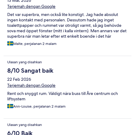
13 Mac 2026
Terjemah dengan Google
Det var superbra, men också lite konstigt. Jag hade absolut
ingen kontakt med personalen. Dessutom hade jag inget
toalettpapper och rummet var otroligt varmt, så jag behövde
sova med öppet fönster (mitt i kalla vintern). Men annars var det
superbra när man letar efter ett enkelt boende i det här
området.
Malte, perjalanan 2 malam
Ulasan yang disahkan
8/10 Sangat baik
22 Feb 2026
Terjemah dengan Google
Rent och snyggt rum. Väldigt nära buss till Åre centrum och
liftsystem
Ann-Louise, perjalanan 2 malam
Ulasan yang disahkan
6/10 Baik