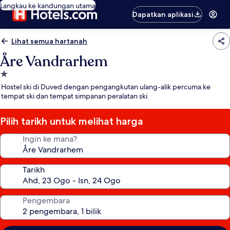
Langkau ke kandungan utama
Dapatkan aplikasi
Lihat semua hartanah
Åre Vandrarhem
Hartanah
1.0
Hostel ski di Duved dengan pengangkutan ulang-alik percuma ke
bintang
tempat ski dan tempat simpanan peralatan ski
Pilih tarikh untuk melihat harga
Ingin ke mana?
Tarikh
Pengembara