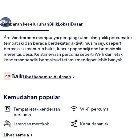
belumnya
Seterusnya
10+
Gambaran keseluruhan
Bilik
Lokasi
Dasar
Åre Vandrarhem mempunyai pengangkutan ulang-alik percuma ke
tempat ski dan berada berdekatan aktiviti musim sejuk seperti
bermain ski menurun bukit, luncur papan salji dan bermain ski
merentas desa. Keistimewaan percuma seperti Wi-fi dan letak
kenderaan sendiri bermaksud tetamu mendapat lebih banyak
keseronokan musim sejuk. Pemain ski akan menyukai akses untuk
tempat simpanan peralatan ski.
Ulasan
Baik
7.0
Lihat kesemua 6 ulasan
7.0 daripada 10
Tempat makan
Kemudahan popular
Tempat letak kenderaan
Wi-Fi percuma
percuma
Larangan merokok
Kemudahan ski
Lihat semua