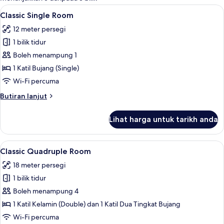
untuk
Lihat
Classic Single Room | Wi-fi percuma
2
Classic Single Room
bilik
semua
12 meter persegi
foto
1 bilik tidur
untuk
Classic
Boleh menampung 1
Single
1 Katil Bujang (Single)
Room
Wi-Fi percuma
Butiran
Butiran lanjut
selanjutnya
untuk
Lihat harga untuk tarikh anda
Classic
Single
Room
Lihat
Wi-fi percuma
2
Classic Quadruple Room
semua
18 meter persegi
foto
1 bilik tidur
untuk
Classic
Boleh menampung 4
Quadruple
1 Katil Kelamin (Double) dan 1 Katil Dua Tingkat Bujang
Room
Wi-Fi percuma