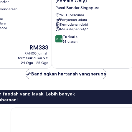
(Female Only)
andar
HER
Pusat Bandar Singapura
 kenderaan
Space
(Female
Wi-Fi percuma
ma
Penyaman udara
Only)
ara
Kemudahan dobi
Pusat
dobi
Meja depan 24/7
Bandar
8.8
Singapura
Terbaik
8.8
daripada
98 ulasan
Harga
RM333
10,
ialah
Terbaik,
RM400 jumlah
RM333
98
termasuk cukai & fi
ulasan
24 Ogo - 25 Ogo
Bandingkan hartanah yang serupa
n faedah yang layak. Lebih banyak
mbaraan!