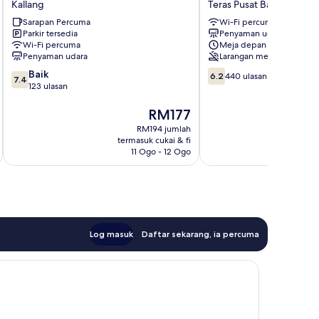
Kallang
Teras Pusat Bandar
Kallang
Bugis
Sarapan Percuma
Wi-Fi percuma
Teras
Parkir tersedia
Penyaman udara
Pusat
Wi-Fi percuma
Meja depan 24/7
Bandar
Penyaman udara
Larangan merokok
7.4
6.2
Baik
6.2
440 ulasan
7.4
daripada
daripada
123 ulasan
10,
10,
Baik,
Harga
440
RM177
123
ialah
ulasan
RM194 jumlah
ulasan
RM177
termasuk cukai & fi
t
11 Ogo - 12 Ogo
Log masuk
Daftar sekarang, ia percuma