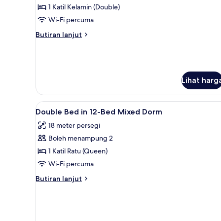
Dorm
1 Katil Kelamin (Double)
untuk
Standard
Wi-Fi percuma
Double
Butiran
Butiran lanjut
Room
selanjutnya
untuk
Standard
Double
Room
Lihat harg
Lihat
Peti besi dalam bilik, Wi-fi per
4
Double Bed in 12-Bed Mixed Dorm
semua
18 meter persegi
foto
Boleh menampung 2
untuk
Double
1 Katil Ratu (Queen)
Bed
Wi-Fi percuma
in
Butiran
Butiran lanjut
12-
selanjutnya
Bed
untuk
Double
Mixed
Bed
Dorm