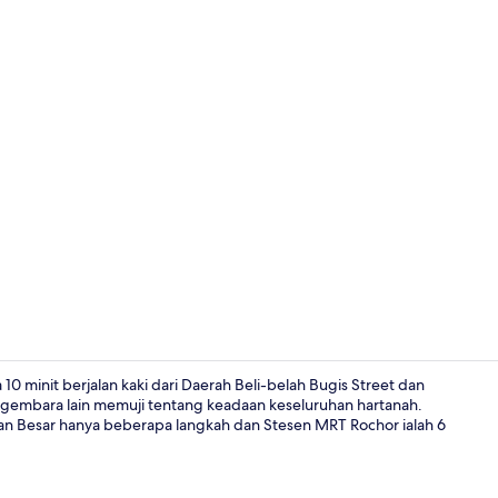
Geladak mat
 10 minit berjalan kaki dari Daerah Beli-belah Bugis Street dan
engembara lain memuji tentang keadaan keseluruhan hartanah.
an Besar hanya beberapa langkah dan Stesen MRT Rochor ialah 6
Pintu masuk