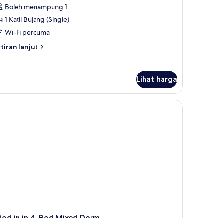
Boleh menampung 1
ntuk
1 Katil Bujang (Single)
ed
Wi-Fi percuma
tiran
tiran lanjut
-
lanjutnya
ed
tuk
ixed
Lihat harga
ed
orm
dar katil
ed
xed
orm
Bed in in 4-Bed Mixed Dorm