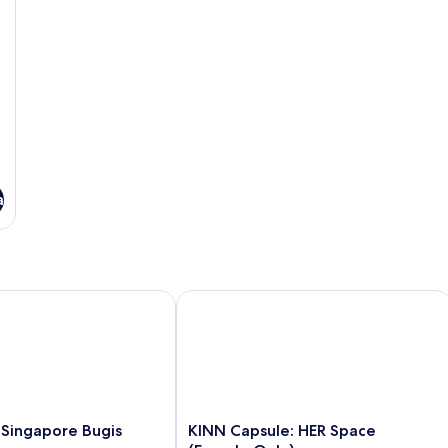
a
ingapore Bugis
KINN Capsule: HER Space (Female On
KINN
 Singapore Bugis
KINN Capsule: HER Space
Capsule: