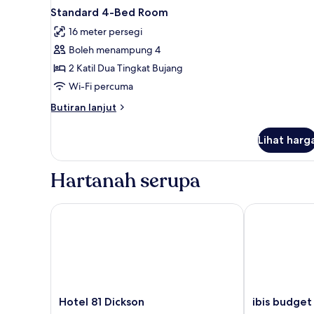
Standard 4-Bed Room
16 meter persegi
Boleh menampung 4
2 Katil Dua Tingkat Bujang
Wi-Fi percuma
Butiran
Butiran lanjut
selanjutnya
untuk
Lihat harg
Standard
4-
Bed
Hartanah serupa
Room
Hotel 81 Dickson
ibis budget S
Hotel
ibis
Hotel 81 Dickson
ibis budget
81
budget