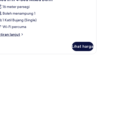
16 meter persegi
Boleh menampung 1
1 Katil Bujang (Single)
Wi-Fi percuma
tiran
tiran lanjut
lanjutnya
tuk
Lihat harga
ed
ed
xed
orm