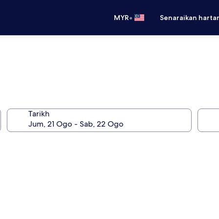
•
MYR
Senaraikan harta
Tarikh