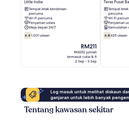
Little India
Teras Pusat B
Dickson
Singapore
Tempat letak kenderaan
Tempat letak
Little
Bugis
percuma
percuma
India
Teras
Wi-Fi percuma
Wi-Fi percu
Pusat
Penyaman udara
Penyaman ud
Bandar
Meja depan 24/7
Kemudahan 
6.4
6.8
6.4
1,001 ulasan
6.8
625 ulasan
daripada
daripada
10,
10,
Harga
RM211
1,001
625
ialah
RM252 jumlah
ulasan
ulasan
RM211
termasuk cukai & fi
2 Sep - 3 Sep
Log masuk untuk melihat diskaun da
ganjaran untuk lebih banyak penge
Tentang kawasan sekitar