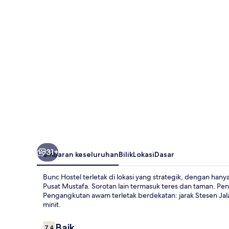
31+
Gambaran keseluruhan
Bilik
Lokasi
Dasar
Bunc Hostel terletak di lokasi yang strategik, dengan hanya
Pusat Mustafa. Sorotan lain termasuk teres dan taman. P
Pengangkutan awam terletak berdekatan: jarak Stesen Jal
minit.
Ulasan
Baik
7.4