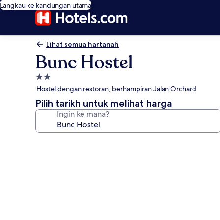
Langkau ke kandungan utama
Lihat semua hartanah
Bunc Hostel
Hartanah
2.0
Hostel dengan restoran, berhampiran Jalan Orchard
bintang
Pilih tarikh untuk melihat harga
Ingin ke mana?
Galeri
foto
untuk
Bunc
Hostel