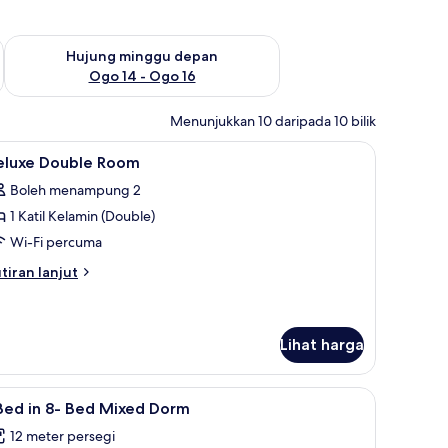
ggu ini Ogo 7 - Ogo 9
Semak ketersediaan untuk hujung minggu depan Ogo 14 - Og
Hujung minggu depan
Ogo 14 - Ogo 16
Menunjukkan 10 daripada 10 bilik
dar katil
ihat
Peti besi dalam bilik, Wi-fi percuma, cadar kati
1
eluxe Double Room
emua
Boleh menampung 2
oto
1 Katil Kelamin (Double)
ntuk
eluxe
Wi-Fi percuma
ouble
tiran
tiran lanjut
oom
lanjutnya
tuk
luxe
uble
Lihat harga
oom
dar katil
ihat
Peti besi dalam bilik, Wi-fi percuma, cadar kati
6
Bed in 8- Bed Mixed Dorm
emua
12 meter persegi
oto