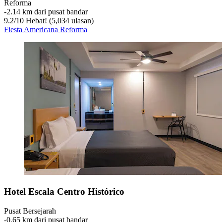
Reforma
‐
2.14 km dari pusat bandar
9.2
/
10
Hebat! (5,034 ulasan)
Fiesta Americana Reforma
Hotel Escala Centro Histórico
Pusat Bersejarah
‐
0.65 km dari pusat bandar