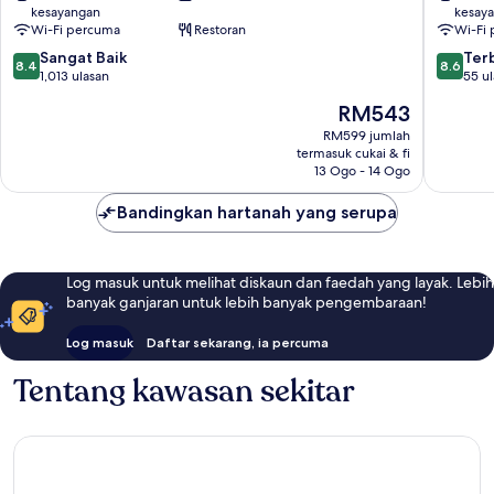
kesayangan
kesay
Zurich
Wi-Fi percuma
Restoran
Wi-Fi
Glattbrugg
8.4
8.6
Sangat Baik
Ter
8.4
8.6
daripada
daripad
1,013 ulasan
55 u
10,
10,
Harga
RM543
Sangat
Terbaik,
ialah
Baik,
55
RM599 jumlah
RM543
termasuk cukai & fi
1,013
ulasan
13 Ogo - 14 Ogo
ulasan
Bandingkan hartanah yang serupa
Log masuk untuk melihat diskaun dan faedah yang layak. Lebih
banyak ganjaran untuk lebih banyak pengembaraan!
Log masuk
Daftar sekarang, ia percuma
Tentang kawasan sekitar