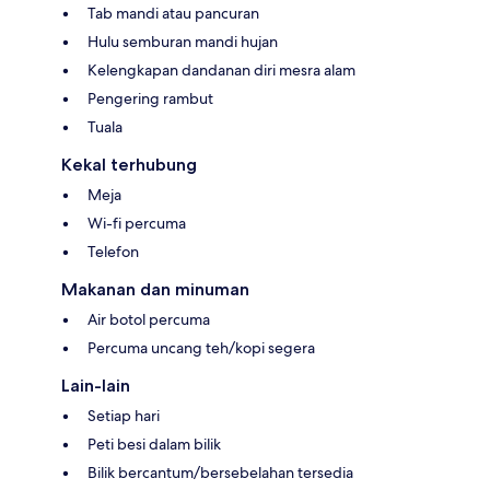
Tab mandi atau pancuran
Hulu semburan mandi hujan
Kelengkapan dandanan diri mesra alam
Pengering rambut
Tuala
Kekal terhubung
Meja
Wi-fi percuma
Telefon
Makanan dan minuman
Air botol percuma
Percuma uncang teh/kopi segera
Lain-lain
Setiap hari
Peti besi dalam bilik
Bilik bercantum/bersebelahan tersedia