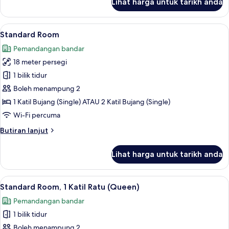
Lihat harga untuk tarikh anda
Standard
Room,
2
Lihat
Peralatan tempat tidur premium, tilam b
14
Katil
Standard Room
semua
Bujang
Pemandangan bandar
(Single)
foto
18 meter persegi
untuk
Standard
1 bilik tidur
Room
Boleh menampung 2
1 Katil Bujang (Single) ATAU 2 Katil Bujang (Single)
Wi-Fi percuma
Butiran
Butiran lanjut
selanjutnya
untuk
Lihat harga untuk tarikh anda
Standard
Room
Lihat
Peralatan tempat tidur premium, tilam b
9
Standard Room, 1 Katil Ratu (Queen)
semua
Pemandangan bandar
foto
1 bilik tidur
untuk
Standard
Boleh menampung 2