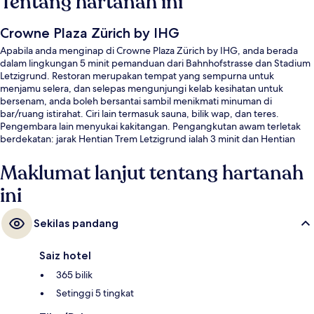
Tentang hartanah ini
Crowne Plaza Zürich by IHG
Apabila anda menginap di Crowne Plaza Zürich by IHG, anda berada
dalam lingkungan 5 minit pemanduan dari Bahnhofstrasse dan Stadium
Letzigrund. Restoran merupakan tempat yang sempurna untuk
menjamu selera, dan selepas mengunjungi kelab kesihatan untuk
bersenam, anda boleh bersantai sambil menikmati minuman di
bar/ruang istirahat. Ciri lain termasuk sauna, bilik wap, dan teres.
Pengembara lain menyukai kakitangan. Pengangkutan awam terletak
berdekatan: jarak Hentian Trem Letzigrund ialah 3 minit dan Hentian
Trem Albisriederplatz ialah 5 minit.
Maklumat lanjut tentang hartanah
ini
Sekilas pandang
Saiz hotel
365 bilik
Setinggi 5 tingkat