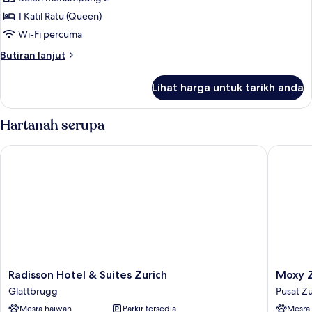
Room,
1 Katil Ratu (Queen)
1
Wi-Fi percuma
Katil
Butiran
Butiran lanjut
Ratu
selanjutnya
(Queen)
untuk
Lihat harga untuk tarikh anda
Standard
Room,
1
Hartanah serupa
Katil
Ratu
Radisson Hotel & Suites Zurich
Moxy Zu
(Queen)
Radisson
Moxy
Radisson Hotel & Suites Zurich
Moxy Z
Hotel
Zurich
Glattbrugg
Pusat Zü
&
Pusat
Mesra haiwan
Parkir tersedia
Mesra
Suites
Zürich