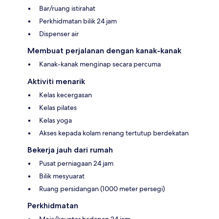
Bar/ruang istirahat
Perkhidmatan bilik 24 jam
Dispenser air
Membuat perjalanan dengan kanak-kanak
Kanak-kanak menginap secara percuma
Aktiviti menarik
Kelas kecergasan
Kelas pilates
Kelas yoga
Akses kepada kolam renang tertutup berdekatan
Bekerja jauh dari rumah
Pusat perniagaan 24 jam
Bilik mesyuarat
Ruang persidangan (1000 meter persegi)
Perkhidmatan
Meja/kaunter hadapan 24 jam