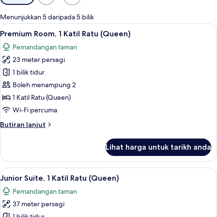
yang
tersedia
Menunjukkan 5 daripada 5 bilik
untuk
Lihat
Peralatan tempat tidur premium, tilam b
6
Premium Room, 1 Katil Ratu (Queen)
bilik
semua
Pemandangan taman
foto
23 meter persegi
untuk
Premium
1 bilik tidur
Room,
Boleh menampung 2
1
1 Katil Ratu (Queen)
Katil
Wi-Fi percuma
Ratu
Butiran
Butiran lanjut
(Queen)
selanjutnya
untuk
Lihat harga untuk tarikh anda
Premium
Room,
1
Lihat
Junior Suite, 1 Katil Ratu (Queen) | Pe
10
Katil
Junior Suite, 1 Katil Ratu (Queen)
semua
Ratu
Pemandangan taman
(Queen)
foto
37 meter persegi
untuk
1 bilik tidur