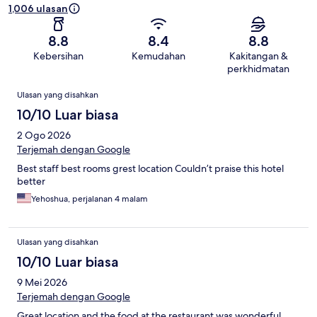
1,006 ulasan
8.8
8.4
8.8
Kebersihan
Kemudahan
Kakitangan &
perkhidmatan
Ulasan
Ulasan yang disahkan
10/10 Luar biasa
2 Ogo 2026
Terjemah dengan Google
Best staff best rooms grest location Couldn’t praise this hotel
better
Yehoshua, perjalanan 4 malam
Ulasan yang disahkan
10/10 Luar biasa
9 Mei 2026
Terjemah dengan Google
Great location and the food at the restaurant was wonderful.