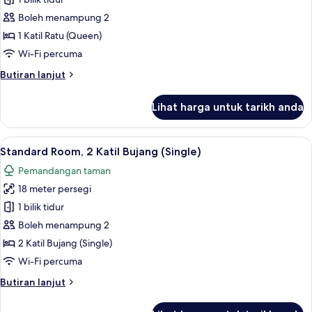
Junior
Suite,
Boleh menampung 2
1
1 Katil Ratu (Queen)
Katil
Wi-Fi percuma
Ratu
Butiran
Butiran lanjut
(Queen)
selanjutnya
untuk
Lihat harga untuk tarikh anda
Junior
Suite,
1
Lihat
Peralatan tempat tidur premium, tilam b
10
Katil
Standard Room, 2 Katil Bujang (Single)
semua
Ratu
Pemandangan taman
(Queen)
foto
18 meter persegi
untuk
Standard
1 bilik tidur
Room,
Boleh menampung 2
2
2 Katil Bujang (Single)
Katil
Wi-Fi percuma
Bujang
Butiran
Butiran lanjut
(Single)
selanjutnya
untuk