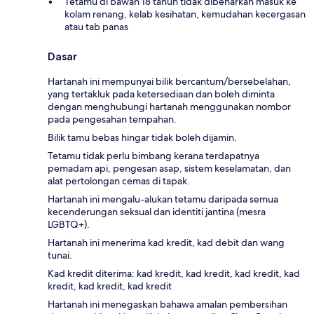
Tetamu di bawah 18 tahun tidak dibenarkan masuk ke
kolam renang, kelab kesihatan, kemudahan kecergasan
atau tab panas
Dasar
Hartanah ini mempunyai bilik bercantum/bersebelahan,
yang tertakluk pada ketersediaan dan boleh diminta
dengan menghubungi hartanah menggunakan nombor
pada pengesahan tempahan.
Bilik tamu bebas hingar tidak boleh dijamin.
Tetamu tidak perlu bimbang kerana terdapatnya
pemadam api, pengesan asap, sistem keselamatan, dan
alat pertolongan cemas di tapak.
Hartanah ini mengalu-alukan tetamu daripada semua
kecenderungan seksual dan identiti jantina (mesra
LGBTQ+).
Hartanah ini menerima kad kredit, kad debit dan wang
tunai.
Kad kredit diterima: kad kredit, kad kredit, kad kredit, kad
kredit, kad kredit, kad kredit
Hartanah ini menegaskan bahawa amalan pembersihan