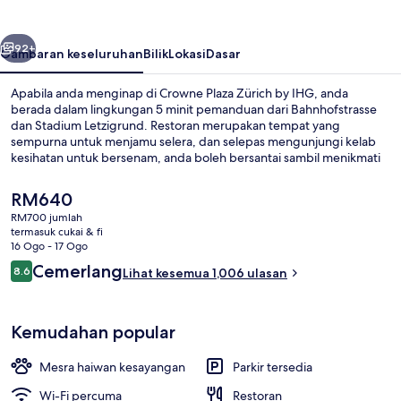
by
IHG
belumnya
Seterusnya
92+
Gambaran keseluruhan
Bilik
Lokasi
Dasar
Apabila anda menginap di Crowne Plaza Zürich by IHG, anda
berada dalam lingkungan 5 minit pemanduan dari Bahnhofstrasse
dan Stadium Letzigrund. Restoran merupakan tempat yang
sempurna untuk menjamu selera, dan selepas mengunjungi kelab
kesihatan untuk bersenam, anda boleh bersantai sambil menikmati
minuman di bar/ruang istirahat. Ciri lain termasuk sauna, bilik wap,
dan teres. Pengembara lain menyukai kakitangan. Pengangkutan
Harga
RM640
awam terletak berdekatan: jarak Hentian Trem Letzigrund ialah 3
semasa
RM700 jumlah
minit dan Hentian Trem Albisriederplatz ialah 5 minit.
ialah
termasuk cukai & fi
Kemudahan kecergasan
RM640
16 Ogo - 17 Ogo
Ulasan
Cemerlang
8.6
Lihat kesemua 1,006 ulasan
8.6 daripada 10
Kemudahan popular
Mesra haiwan kesayangan
Parkir tersedia
Wi-Fi percuma
Restoran