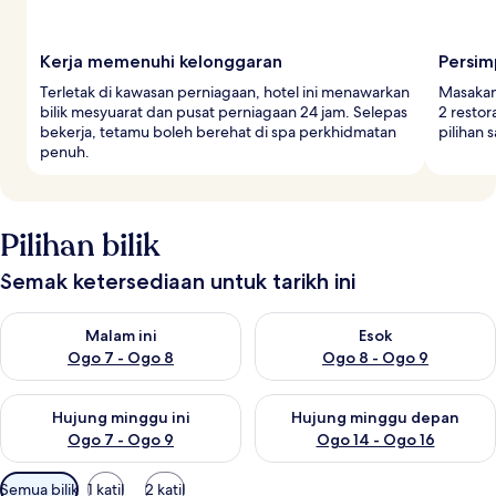
Kerja memenuhi kelonggaran
Persim
Terletak di kawasan perniagaan, hotel ini menawarkan
Masakan
bilik mesyuarat dan pusat perniagaan 24 jam. Selepas
2 resto
bekerja, tetamu boleh berehat di spa perkhidmatan
pilihan
penuh.
Pilihan bilik
Semak ketersediaan untuk tarikh ini
Semak ketersediaan untuk malam ini Ogo 7 - Ogo 8
Semak ketersediaan untuk es
Malam ini
Esok
Ogo 7 - Ogo 8
Ogo 8 - Ogo 9
Semak ketersediaan untuk hujung minggu ini Ogo 7 - Ogo 9
Semak ketersediaan untuk hu
Hujung minggu ini
Hujung minggu depan
Ogo 7 - Ogo 9
Ogo 14 - Ogo 16
Penapis
Semua bilik
1 katil
2 katil