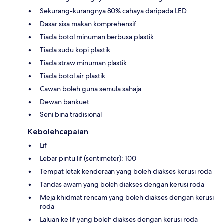
Sekurang-kurangnya 80% cahaya daripada LED
Dasar sisa makan komprehensif
Tiada botol minuman berbusa plastik
Tiada sudu kopi plastik
Tiada straw minuman plastik
Tiada botol air plastik
Cawan boleh guna semula sahaja
Dewan bankuet
Seni bina tradisional
Kebolehcapaian
Lif
Lebar pintu lif (sentimeter): 100
Tempat letak kenderaan yang boleh diakses kerusi roda
Tandas awam yang boleh diakses dengan kerusi roda
Meja khidmat rencam yang boleh diakses dengan kerusi
roda
Laluan ke lif yang boleh diakses dengan kerusi roda