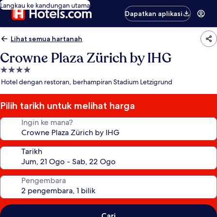
Langkau ke kandungan utama
Dapatkan aplikasi
Lihat semua hartanah
Crowne Plaza Zürich by IHG
Hartanah
4.0
Hotel dengan restoran, berhampiran Stadium Letzigrund
bintang
Pilih tarikh untuk melihat harga
Ingin ke mana?
Tarikh
Pengembara
Cari