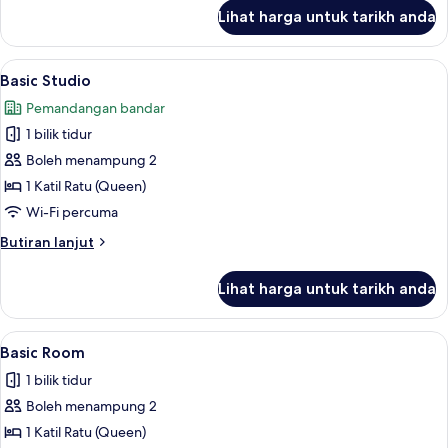
untuk
Lihat harga untuk tarikh anda
Superior
Room,
1
Lihat
Basic Studio | Peralatan tempat tidur
1
Katil
Basic Studio
semua
Ratu
Pemandangan bandar
(Queen)
foto
1 bilik tidur
untuk
Basic
Boleh menampung 2
Studio
1 Katil Ratu (Queen)
Wi-Fi percuma
Butiran
Butiran lanjut
selanjutnya
untuk
Lihat harga untuk tarikh anda
Basic
Studio
Lihat
Basic Room | Peralatan tempat tidur 
1
Basic Room
semua
1 bilik tidur
foto
Boleh menampung 2
untuk
Basic
1 Katil Ratu (Queen)