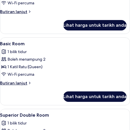
Room
Wi-Fi percuma
Butiran
Butiran lanjut
selanjutnya
untuk
Lihat harga untuk tarikh anda
Basic
Room
Lihat
Basic Room | Peralatan tempat tidur 
1
Basic Room
semua
1 bilik tidur
foto
Boleh menampung 2
untuk
Basic
1 Katil Ratu (Queen)
Room
Wi-Fi percuma
Butiran
Butiran lanjut
selanjutnya
untuk
Lihat harga untuk tarikh anda
Basic
Room
Lihat
Superior Double Room | Peralatan tem
1
Superior Double Room
semua
1 bilik tidur
foto