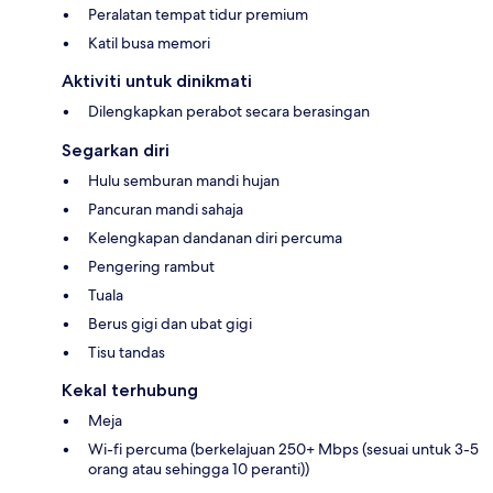
Peralatan tempat tidur premium
Katil busa memori
Aktiviti untuk dinikmati
Dilengkapkan perabot secara berasingan
Segarkan diri
Hulu semburan mandi hujan
Pancuran mandi sahaja
Kelengkapan dandanan diri percuma
Pengering rambut
Tuala
Berus gigi dan ubat gigi
Tisu tandas
Kekal terhubung
Meja
Wi-fi percuma (berkelajuan 250+ Mbps (sesuai untuk 3-5
orang atau sehingga 10 peranti))