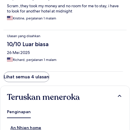
Scram ,they took my money and no room for me to stay, i have
to look for another hotel at midnight
Kristine, perjalanan 1 malam
Ulasan yang disahkan
10/10 Luar biasa
26 Mei 2025
Richard, perjalanan 1 malam
Lihat semua 4 ulasan
Teruskan meneroka
Penginapan
P
An Nhien home