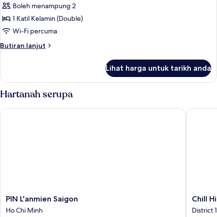
Boleh menampung 2
foto
1 Katil Kelamin (Double)
untuk
Standard
Wi-Fi percuma
Studio
Butiran
Butiran lanjut
Double
selanjutnya
untuk
Bed
Lihat harga untuk tarikh anda
Standard
Studio
Double
Hartanah serupa
Bed
PIN L'anmien Saigon
Chill Hi
PIN
Chill
PIN L'anmien Saigon
Chill H
L'anmien
Hill
Ho Chi Minh
District 1
Saigon
Hotel