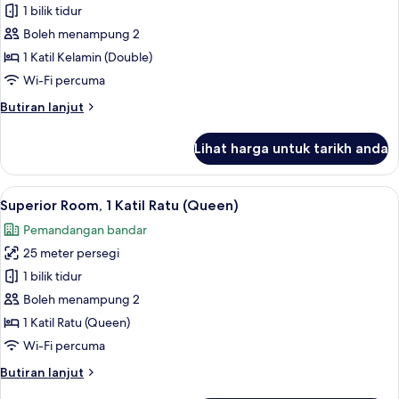
Deluxe
1 bilik tidur
Room,
Boleh menampung 2
City
1 Katil Kelamin (Double)
View
Wi-Fi percuma
Butiran
Butiran lanjut
selanjutnya
untuk
Lihat harga untuk tarikh anda
Deluxe
Room,
City
Lihat
Superior Room, 1 Katil Ratu (Queen) |
13
View
Superior Room, 1 Katil Ratu (Queen)
semua
Pemandangan bandar
foto
25 meter persegi
untuk
Superior
1 bilik tidur
Room,
Boleh menampung 2
1
1 Katil Ratu (Queen)
Katil
Wi-Fi percuma
Ratu
Butiran
Butiran lanjut
(Queen)
selanjutnya