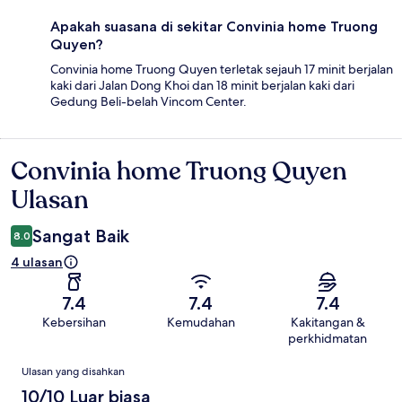
Apakah suasana di sekitar Convinia home Truong
Quyen?
Convinia home Truong Quyen terletak sejauh 17 minit berjalan
kaki dari Jalan Dong Khoi dan 18 minit berjalan kaki dari
Gedung Beli-belah Vincom Center.
Convinia home Truong Quyen
Ulasan
Ulasan
Sangat Baik
8.0
4 ulasan
7.4
7.4
7.4
Kebersihan
Kemudahan
Kakitangan &
perkhidmatan
Ulasan
Ulasan yang disahkan
10/10 Luar biasa