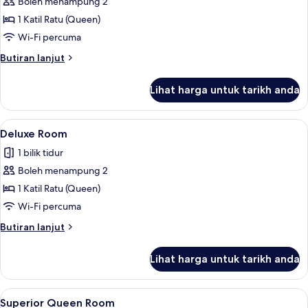
Boleh menampung 2
untuk
Superior
1 Katil Ratu (Queen)
Double
Wi-Fi percuma
Room
Butiran
Butiran lanjut
selanjutnya
untuk
Lihat harga untuk tarikh anda
Superior
Double
Room
Lihat
Ruang tamu
1
Deluxe Room
semua
1 bilik tidur
foto
Boleh menampung 2
untuk
Deluxe
1 Katil Ratu (Queen)
Room
Wi-Fi percuma
Butiran
Butiran lanjut
selanjutnya
untuk
Lihat harga untuk tarikh anda
Deluxe
Room
Lihat
Peralatan tempat tidur premium, geba
13
Superior Queen Room