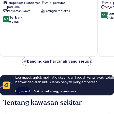
Tempat letak kenderaan
Wi-Fi percuma
Wi-Fi
Ho
&
percuma
Meja 
Chi
Home
Penyaman udara
Larangan merokok
Minh
District
10.0
Luar
10
8.8
Terbaik
1
daripad
5 ula
8.8
daripada
5 ulasan
10,
10,
Luar
Terbaik,
Biasa,
5
5
ulasan
ulasan
Bandingkan hartanah yang serupa
Log masuk untuk melihat diskaun dan faedah yang layak. Lebih
banyak ganjaran untuk lebih banyak pengembaraan!
Log masuk
Daftar sekarang, ia percuma
Tentang kawasan sekitar