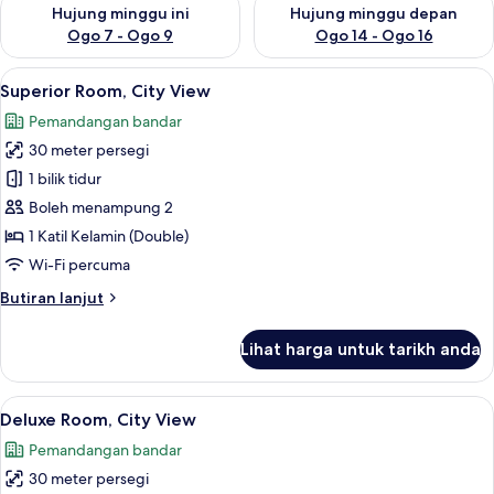
Semak ketersediaan untuk hujung minggu ini Ogo 7 - Ogo 9
Semak ketersediaan untuk hu
Hujung minggu ini
Hujung minggu depan
Ogo 7 - Ogo 9
Ogo 14 - Ogo 16
Lihat
Superior Room, City View | Peralatan
14
Superior Room, City View
semua
Pemandangan bandar
foto
30 meter persegi
untuk
Superior
1 bilik tidur
Room,
Boleh menampung 2
City
1 Katil Kelamin (Double)
View
Wi-Fi percuma
Butiran
Butiran lanjut
selanjutnya
untuk
Lihat harga untuk tarikh anda
Superior
Room,
City
Lihat
Deluxe Room, City View | Peralatan t
34
View
Deluxe Room, City View
semua
Pemandangan bandar
foto
30 meter persegi
untuk