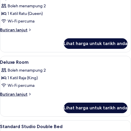
semua
Boleh menampung 2
foto
1 Katil Ratu (Queen)
untuk
Superior
Wi-Fi percuma
Queen
Butiran
Butiran lanjut
Room
selanjutnya
untuk
Lihat harga untuk tarikh anda
Superior
Queen
Room
Lihat
Peralatan tempat tidur premium, geba
14
Deluxe Room
semua
Boleh menampung 2
foto
1 Katil Raja (King)
untuk
Deluxe
Wi-Fi percuma
Room
Butiran
Butiran lanjut
selanjutnya
untuk
Lihat harga untuk tarikh anda
Deluxe
Room
Lihat
Peralatan tempat tidur premium, geba
13
Standard Studio Double Bed
semua