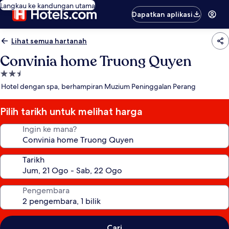
Langkau ke kandungan utama
Dapatkan aplikasi
Lihat semua hartanah
Convinia home Truong Quyen
Hartanah
2.5
Hotel dengan spa, berhampiran Muzium Peninggalan Perang
bintang
Pilih tarikh untuk melihat harga
Ingin ke mana?
Tarikh
Pengembara
Cari