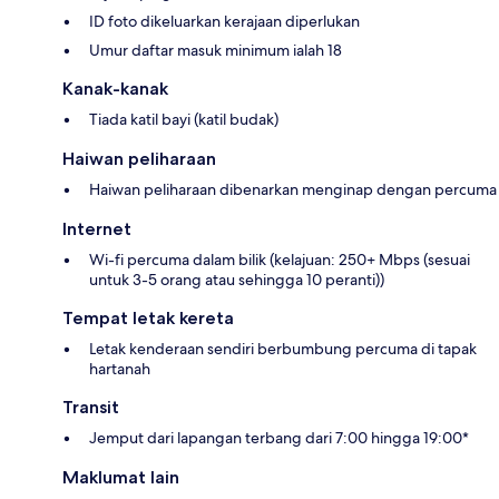
ID foto dikeluarkan kerajaan diperlukan
Umur daftar masuk minimum ialah 18
Kanak-kanak
Tiada katil bayi (katil budak)
Haiwan peliharaan
Haiwan peliharaan dibenarkan menginap dengan percuma
Internet
Wi-fi percuma dalam bilik (kelajuan: 250+ Mbps (sesuai
untuk 3-5 orang atau sehingga 10 peranti))
Tempat letak kereta
Letak kenderaan sendiri berbumbung percuma di tapak
hartanah
Transit
Jemput dari lapangan terbang dari 7:00 hingga 19:00*
Maklumat lain