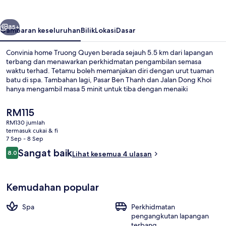
Quyen
belumnya
Seterusnya
85+
Gambaran keseluruhan
Bilik
Lokasi
Dasar
Convinia home Truong Quyen berada sejauh 5.5 km dari lapangan
terbang dan menawarkan perkhidmatan pengambilan semasa
waktu terhad. Tetamu boleh memanjakan diri dengan urut tuaman
batu di spa. Tambahan lagi, Pasar Ben Thanh dan Jalan Dong Khoi
hanya mengambil masa 5 minit untuk tiba dengan menaiki
kenderaan.
Harga
RM115
semasa
RM130 jumlah
ialah
termasuk cukai & fi
Peralatan tempat tidur premium, geba
RM115
7 Sep - 8 Sep
Ulasan
Sangat baik
8.0
Lihat kesemua 4 ulasan
8.0 daripada 10
Kemudahan popular
Spa
Perkhidmatan
pengangkutan lapangan
terbang