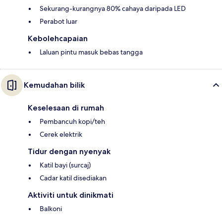
Sekurang-kurangnya 80% cahaya daripada LED
Perabot luar
Kebolehcapaian
Laluan pintu masuk bebas tangga
Kemudahan bilik
Keselesaan di rumah
Pembancuh kopi/teh
Cerek elektrik
Tidur dengan nyenyak
Katil bayi (surcaj)
Cadar katil disediakan
Aktiviti untuk dinikmati
Balkoni