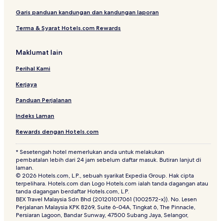
A
Garis panduan kandungan dan kandungan laporan
i
r
Terma & Syarat Hotels.com Rewards
p
o
r
Maklumat lain
t
Perihal Kami
Kerjaya
Panduan Perjalanan
Indeks Laman
Rewards dengan Hotels.com
* Sesetengah hotel memerlukan anda untuk melakukan
pembatalan lebih dari 24 jam sebelum daftar masuk. Butiran lanjut di
laman.
© 2026 Hotels.com, L.P., sebuah syarikat Expedia Group. Hak cipta
terpelihara. Hotels.com dan Logo Hotels.com ialah tanda dagangan atau
tanda dagangan berdaftar Hotels.com, L.P.
BEX Travel Malaysia Sdn Bhd (201201017061 (1002572-x)). No. Lesen
Perjalanan Malaysia KPK 8269, Suite 6-04A, Tingkat 6, The Pinnacle,
Persiaran Lagoon, Bandar Sunway, 47500 Subang Jaya, Selangor,