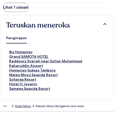
Lihat 1 ulasan
Teruskan meneroka
Penginapan
P
Bis Homestay
a
P
Grand SAMOTA HOTEL
u
a
P
Reddoorz Syariah near Sultan Muhammad
t
u
a
Kaharuddin Airport
a
t
u
P
Homestay Sukses Tambora
n
a
t
a
P
Maleo Moyo Seaside Resort
S
n
a
u
a
P
Sofanda Resort
t
S
n
t
u
a
P
Hotel O Jayanni
a
t
S
a
t
u
a
P
Samawa Seaside Resort
n
a
t
n
a
t
u
a
d
n
a
S
n
a
t
u
a
d
n
t
S
n
a
t
Hotel Moyo
Maryan Moyo Bungalows and resto
r
a
d
a
t
S
n
a
d
r
a
n
a
t
S
n