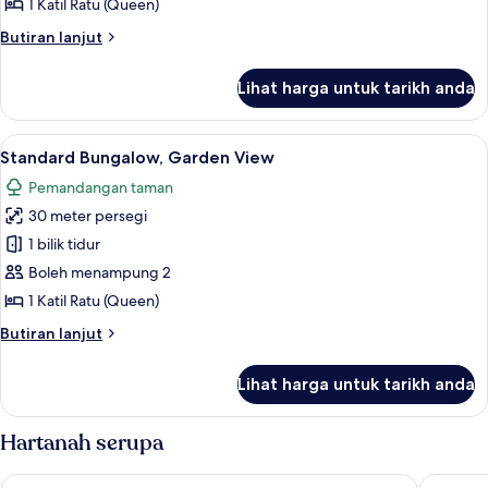
1 Katil Ratu (Queen)
View
Butiran
Butiran lanjut
selanjutnya
untuk
Lihat harga untuk tarikh anda
Superior
Bungalow,
Garden
Lihat
Standard Bungalow, Garden View | 
9
View
Standard Bungalow, Garden View
semua
Pemandangan taman
foto
30 meter persegi
untuk
Standard
1 bilik tidur
Bungalow,
Boleh menampung 2
Garden
1 Katil Ratu (Queen)
View
Butiran
Butiran lanjut
selanjutnya
untuk
Lihat harga untuk tarikh anda
Standard
Bungalow,
Garden
Hartanah serupa
View
Bale Baba Uyun
GRAND 