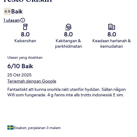
Baik
6.0
1 ulasan
8.0
8.0
8.0
Kebersihan
Kakitangan &
Keadaan hartanah &
perkhidmatan
kemudahan
Ulasan
Ulasan yang disahkan
6/10 Baik
25 Okt 2025
Terjemah dengan Google
Fantastiskt att kunna snorkla rakt utanför hyddan. Sällan någon
Wifi som fungerade. 4 g fanns inte alls trotts indonesisk E sim.
Elisabet, perjalanan 3 malam