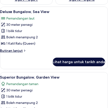
Lihat
Deluxe Bungalow, Sea View | Pemanda
11
Deluxe Bungalow, Sea View
semua
Pemandangan laut
foto
30 meter persegi
untuk
Deluxe
1 bilik tidur
Bungalow,
Boleh menampung 2
Sea
1 Katil Ratu (Queen)
View
Butiran
Butiran lanjut
selanjutnya
untuk
Lihat harga untuk tarikh anda
Deluxe
Bungalow,
Sea
Lihat
1 bilik tidur, katil bayi/kot (surcaj), cada
3
View
Superior Bungalow, Garden View
semua
Pemandangan taman
foto
30 meter persegi
untuk
Superior
1 bilik tidur
Bungalow,
Boleh menampung 2
Garden