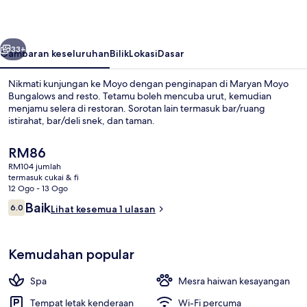
and
resto
belumnya
Seterusnya
33+
Gambaran keseluruhan
Bilik
Lokasi
Dasar
Nikmati kunjungan ke Moyo dengan penginapan di Maryan Moyo
Bungalows and resto. Tetamu boleh mencuba urut, kemudian
menjamu selera di restoran. Sorotan lain termasuk bar/ruang
istirahat, bar/deli snek, dan taman.
Harga
RM86
semasa
RM104 jumlah
ialah
termasuk cukai & fi
RM86
12 Ogo - 13 Ogo
Pemandangan dari hartanah
Ulasan
Baik
6.0
Lihat kesemua 1 ulasan
6.0 daripada 10
Kemudahan popular
Spa
Mesra haiwan kesayangan
Tempat letak kenderaan
Wi-Fi percuma