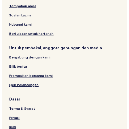
r
m
e
e
Tempahan anda
S
b
R
R
u
o
e
e
Soalan Lazim
l
r
s
s
t
a
o
o
Hubungi kami
a
r
r
n
t
t
Beri ulasan untuk hartanah
M
u
Untuk pembekal, anggota gabungan dan media
h
a
Bergabung dengan kami
m
m
Bilik berita
a
d
Promosikan bersama kami
K
Ejen Pelancongan
a
h
a
Dasar
r
u
Terma & Syarat
d
d
Privasi
i
n
Kuki