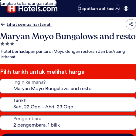
Langkau ke kandungan utama
Dapatkan aplikasi
Lihat semua hartanah
Maryan Moyo Bungalows and resto
Hartanah
3.0
Hotel berhadapan pantai di Moyo dengan restoran dan bar/ruang
bintang
istirahat
Pilih tarikh untuk melihat harga
Ingin ke mana?
Tarikh
Pengembara