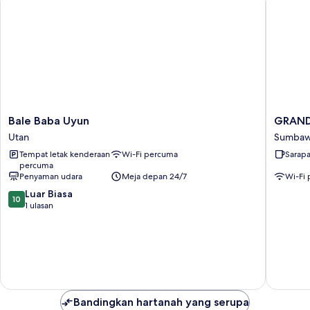
Bale
GRAND
Bale Baba Uyun
GRAND
Baba
SAMOT
Utan
Sumbaw
Uyun
HOTEL
Tempat letak kenderaan
Wi-Fi percuma
Sarap
Utan
Sumba
percuma
Besar
Penyaman udara
Meja depan 24/7
Wi-Fi
10.0
Luar Biasa
10
daripada
1 ulasan
10,
Luar
Biasa,
1
ulasan
Bandingkan hartanah yang serupa