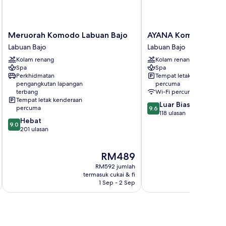
Meruorah
AYANA
Meruorah Komodo Labuan Bajo
AYANA Komodo Waec
Komodo
Komodo
Labuan Bajo
Labuan Bajo
Labuan
Waecicu
Kolam renang
Kolam renang
Bajo
Beach
Spa
Spa
Labuan
Labuan
Perkhidmatan
Tempat letak kenderaan
Bajo
Bajo
pengangkutan lapangan
percuma
terbang
Wi-Fi percuma
Tempat letak kenderaan
9.6
Luar Biasa
percuma
9.6
daripada
118 ulasan
9.0
Hebat
10,
9.0
daripada
201 ulasan
Luar
10,
Biasa,
Hebat,
118
Harga
RM489
201
ulasan
ialah
ulasan
RM592 jumlah
RM489
termasuk cukai & fi
t
1 Sep - 2 Sep