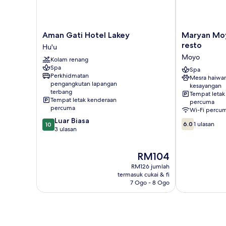
Aman
Maryan
Aman Gati Hotel Lakey
Maryan Mo
Gati
Moyo
resto
Hu'u
Hotel
Bungalows
Moyo
Kolam renang
Lakey
and
Spa
Hu'u
resto
Spa
Perkhidmatan
Mesra haiwa
Moyo
pengangkutan lapangan
kesayangan
terbang
Tempat letak
Tempat letak kenderaan
percuma
percuma
Wi-Fi percu
10.0
Luar Biasa
6.0
6.0
1 ulasan
10
daripada
3 ulasan
daripada
10,
10,
Luar
1
Harga
RM104
Biasa,
ulasan
ialah
3
RM126 jumlah
RM104
ulasan
termasuk cukai & fi
7 Ogo - 8 Ogo