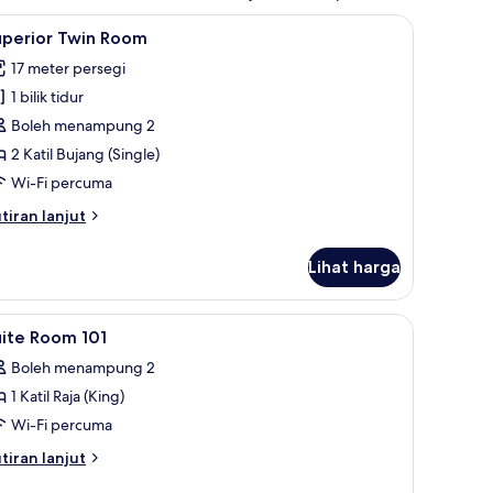
rcuma
ihat
Superior Twin Room | Meja, Wi-fi percuma
7
uperior Twin Room
emua
17 meter persegi
oto
1 bilik tidur
ntuk
uperior
Boleh menampung 2
win
2 Katil Bujang (Single)
oom
Wi-Fi percuma
tiran
tiran lanjut
lanjutnya
tuk
Lihat harga
perior
in
oom
rcuma
ihat
Meja, Wi-fi percuma
13
uite Room 101
emua
Boleh menampung 2
oto
1 Katil Raja (King)
ntuk
uite
Wi-Fi percuma
oom
tiran
tiran lanjut
01
lanjutnya