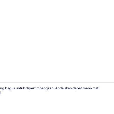
Bahagian da
yang bagus untuk dipertimbangkan. Anda akan dapat menikmati
.
Restoran