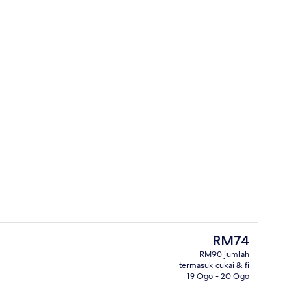
lam
Bahagian dalam
Harga
RM74
semasa
RM90 jumlah
ialah
termasuk cukai & fi
Deluxe Double Room, Non Smoking | 
RM74
19 Ogo - 20 Ogo