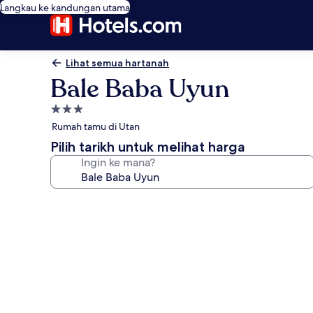
Langkau ke kandungan utama
Lihat semua hartanah
Bale Baba Uyun
Hartanah
3.0
Rumah tamu di Utan
bintang
Pilih tarikh untuk melihat harga
Ingin ke mana?
Galeri
foto
untuk
Bale
Baba
Uyun