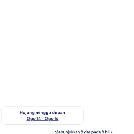
ggu ini Ogo 7 - Ogo 9
Semak ketersediaan untuk hujung minggu depan Ogo 14 - Og
Hujung minggu depan
Ogo 14 - Ogo 16
Menunjukkan 8 daripada 8 bilik