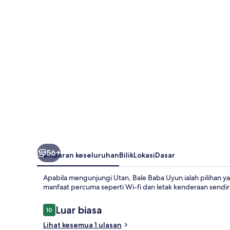
56+
Gambaran keseluruhan
Bilik
Lokasi
Dasar
Apabila mengunjungi Utan, Bale Baba Uyun ialah pilihan 
manfaat percuma seperti Wi-fi dan letak kenderaan sendiri
Ulasan
Luar biasa
10
10 daripada 10
Lihat kesemua 1 ulasan