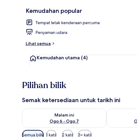
Kemudahan popular
Restoran
Tempat letak kenderaan percuma
Penyaman udara
Lihat semua
Kemudahan utama
(4)
Pilihan bilik
Semak ketersediaan untuk tarikh ini
Semak ketersediaan untuk malam ini Ogo 6 - Ogo 7
Semak keters
Malam ini
Ogo 6 - Ogo 7
O
Penapis
Semua bilik
1 katil
2 katil
3+ katil