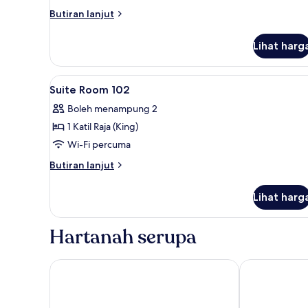
Butiran
Butiran lanjut
selanjutnya
untuk
Lihat harg
Superior
Twin
Room
Lihat
Meja, Wi-fi percuma
6
Suite Room 102
semua
Boleh menampung 2
foto
1 Katil Raja (King)
untuk
Suite
Wi-Fi percuma
Room
Butiran
Butiran lanjut
102
selanjutnya
untuk
Lihat harg
Suite
Room
102
Hartanah serupa
Aman Gati Hotel Lakey
Maryan Moyo 