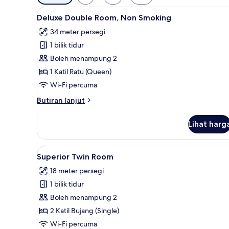
yang
Lihat
Deluxe Double Room, Non Smok
tersedia
13
Deluxe Double Room, Non Smoking
semua
untuk
34 meter persegi
foto
bilik
1 bilik tidur
untuk
Deluxe
Boleh menampung 2
Double
1 Katil Ratu (Queen)
Room,
Wi-Fi percuma
Non
Butiran
Butiran lanjut
Smoking
selanjutnya
untuk
Lihat harg
Deluxe
Double
Room,
Lihat
Superior Twin Room | Meja, Wi
8
Non
Superior Twin Room
semua
Smoking
18 meter persegi
foto
1 bilik tidur
untuk
Superior
Boleh menampung 2
Twin
2 Katil Bujang (Single)
Room
Wi-Fi percuma