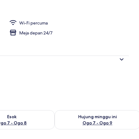
Wi-Fi percuma
Meja depan 24/7
ediaan untuk esok Ogo 7 - Ogo 8
Semak ketersediaan untuk hujung min
Esok
Hujung minggu ini
go 7 - Ogo 8
Ogo 7 - Ogo 9