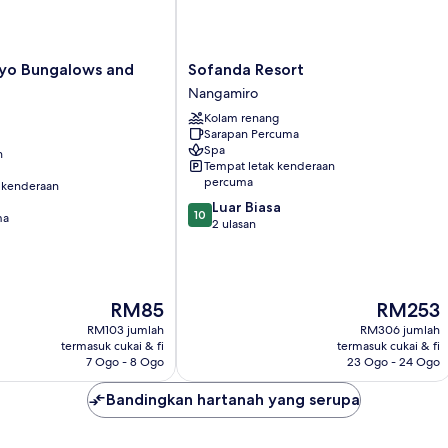
Sofanda
yo Bungalows and
Sofanda Resort
Resort
Nangamiro
Nangamiro
Kolam renang
Sarapan Percuma
Spa
n
Tempat letak kenderaan
percuma
 kenderaan
10.0
Luar Biasa
10
ma
daripada
2 ulasan
10,
Luar
Biasa,
2
Harga
Harga
RM85
RM253
ulasan
ialah
ialah
RM103 jumlah
RM306 jumlah
RM85
RM253
termasuk cukai & fi
termasuk cukai & fi
7 Ogo - 8 Ogo
23 Ogo - 24 Ogo
Bandingkan hartanah yang serupa