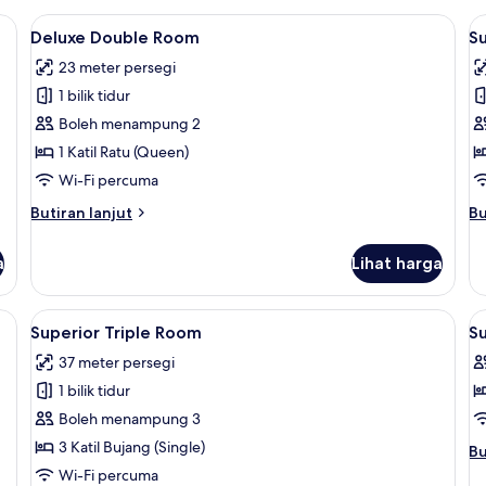
ing | Meja, Wi-fi percuma
Lihat
Deluxe Double Room | Meja, Wi-fi pe
L
6
Deluxe Double Room
S
semua
s
23 meter persegi
foto
f
1 bilik tidur
untuk
u
Deluxe
S
Boleh menampung 2
Double
T
1 Katil Ratu (Queen)
Room
R
Wi-Fi percuma
Butiran
Bu
Butiran lanjut
Bu
selanjutnya
se
untuk
un
a
Lihat harga
Deluxe
Su
Double
Tw
Room
R
-fi percuma
Lihat
Superior Triple Room | Meja, Wi-fi pe
L
8
Superior Triple Room
S
semua
s
37 meter persegi
foto
f
1 bilik tidur
untuk
u
Superior
S
Boleh menampung 3
Triple
R
3 Katil Bujang (Single)
Bu
Bu
Room
1
se
Wi-Fi percuma