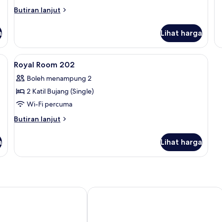
un
Butiran
Butiran lanjut
Su
selanjutnya
R
untuk
10
a
Lihat harga
Superior
Triple
Room
Lihat
Meja, Wi-fi percuma
8
Royal Room 202
semua
Boleh menampung 2
foto
2 Katil Bujang (Single)
untuk
Royal
Wi-Fi percuma
Room
Butiran
Butiran lanjut
202
selanjutnya
untuk
a
Lihat harga
Royal
Room
202
Bungalows and resto
Sofanda Resort