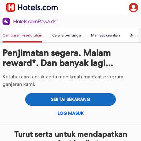
Gambaran keseluruhan
Cara ia berfungsi
Manfaat keahlian
Aktivit
Penjimatan segera. Malam
reward*. Dan banyak lagi...
Ketahui cara untuk anda menikmati manfaat program
ganjaran kami.
SERTAI SEKARANG
LOG MASUK
Turut serta untuk mendapatkan